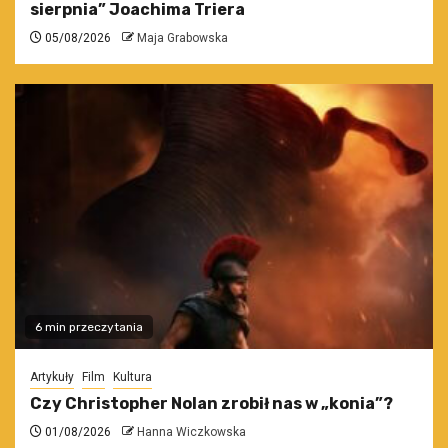
sierpnia” Joachima Triera
05/08/2026
Maja Grabowska
6 min przeczytania
Artykuły
Film
Kultura
Czy Christopher Nolan zrobił nas w „konia”?
01/08/2026
Hanna Wiczkowska