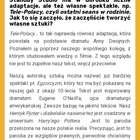
adaptacje, ale też własne spektakle, np.
Tele-Polacy, czyli ostatni seans w rodzinie.
J
ak to się zaczęło, że zaczęliście tworzyć
własne sztuki?
Tele-Polacy…
to tak naprawdę również adaptacja, która
powstała na podstawie dramatu Anny Dwojnych.
Poznałem ją poprzez naszego wspólnego kolegę, z
którym studiowałem wiedzę o filmie. Z tego względu
nie jest to zupełnie nasz tekst, wręcz przeciwnie.
Naszą autorską sztuką można nazwać już bardziej
spektakl pt.
Egzorcyzm
, który też ma być pokazany na
naszej gali z okazji 10-lecia. Tekst jest inspirowany
dramatem Eugene O’Neill’a, ojca dramaturgii
amerykańskiej. Zawsze bazuję na jakimś tekście. Nasz
Henryk Pjoter i diabelskie nasienie
też jest osadzony w
uniwersum
Harry’ego Pottera
. Jest to parodia
przełożona na nasze polskie realia. Precyzując, jest to
parodia ze względów prawnych, pierwotnie chcieliśmy