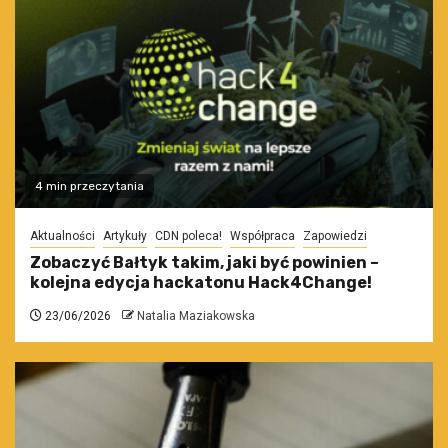
4 min przeczytania
Aktualności
Artykuły
CDN poleca!
Współpraca
Zapowiedzi
Zobaczyć Bałtyk takim, jaki być powinien –
kolejna edycja hackatonu Hack4Change!
23/06/2026
Natalia Maziakowska