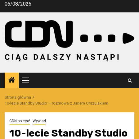
Przejdź
06/08/2026
do
treści
Menu
główne
Strona główna
10-lecie Standby Studio – rozmowa z Janem Orszulakiem
CDN poleca!
Wywiad
10-lecie Standby Studio