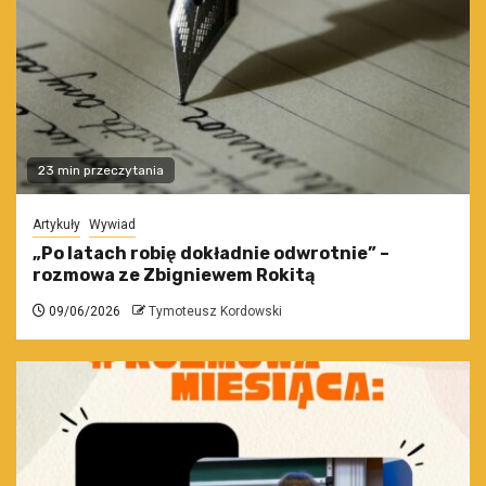
23 min przeczytania
Artykuły
Wywiad
„Po latach robię dokładnie odwrotnie” –
rozmowa ze Zbigniewem Rokitą
09/06/2026
Tymoteusz Kordowski