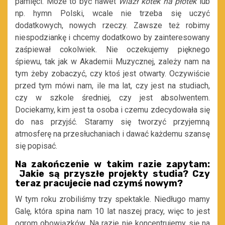
pamięci. Może to być nawet
Wlazł kotek na płotek
lub
np. hymn Polski, wcale nie trzeba się uczyć
dodatkowych, nowych rzeczy. Zawsze też robimy
niespodziankę i chcemy dodatkowo by zainteresowany
zaśpiewał cokolwiek. Nie oczekujemy pięknego
śpiewu, tak jak w Akademii Muzycznej, zależy nam na
tym żeby zobaczyć, czy ktoś jest otwarty. Oczywiście
przed tym mówi nam, ile ma lat, czy jest na studiach,
czy w szkole średniej, czy jest absolwentem.
Dociekamy, kim jest ta osoba i czemu zdecydowała się
do nas przyjść. Staramy się tworzyć przyjemną
atmosferę na przesłuchaniach i dawać każdemu szansę
się popisać.
Na zakończenie w takim razie zapytam:
Jakie są przyszłe projekty studia? Czy
teraz pracujecie nad czymś nowym?
W tym roku zrobiliśmy trzy spektakle. Niedługo mamy
Galę, która spina nam 10 lat naszej pracy, więc to jest
ogrom obowiązków. Na razie nie koncentrujemy się na