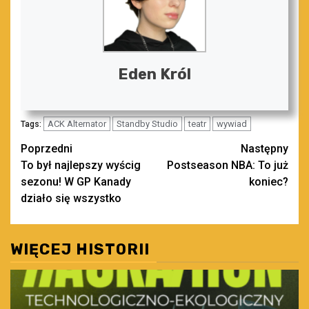
Eden Król
ACK Alternator
Standby Studio
teatr
wywiad
Tags:
Zobacz
Poprzedni
Następny
To był najlepszy wyścig
Postseason NBA: To już
wpisy
sezonu! W GP Kanady
koniec?
działo się wszystko
WIĘCEJ HISTORII