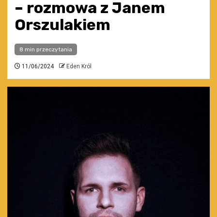
– rozmowa z Janem
Orszulakiem
8 min przeczytania
11/06/2024
Eden Król