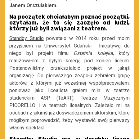
Janem Orszulakiem.
Na początek chciałabym poznać początki,
czytałam, że to się zaczęło od ludzi,
którzy już byli związani z teatrem.
Standby Studio
powstało w 2014 roku, przed moim
przyjściem na Uniwersytet Gdański. Inicjatywą do
niego był projekt filmu
Ostatnia kolejka
, który
realizowałem z byłym kolegą pod koniec liceum.
Postanowiliśmy przekształcić projekt w jakąś
organizację. Do pierwszego zespołu zebrałem grupę
aktorów, z którymi już wcześniej współpracowałem,
ponieważ jako licealista grałem m.in. w teatrze
studenckim ASP (TeART), Teatrze Muzycznym
PICORELLO i w teatrach licealnych. Zależało mi na
osobach z jakimś już doświadczeniem aktorskim, które
mógłbym poprowadzić, żeby wystawić swój pierwszy
własny spektakl.
Standby Studio ma w dorobku liczne