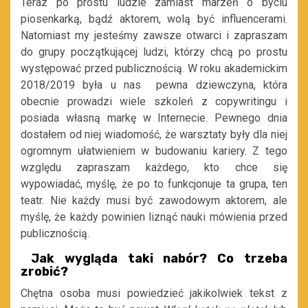
Teraz po prostu ludzie zamiast marzeń o byciu
piosenkarką, bądź aktorem, wolą być influencerami.
Natomiast my jesteśmy zawsze otwarci i zapraszam
do grupy początkującej ludzi, którzy chcą po prostu
występować przed publicznością. W roku akademickim
2018/2019 była u nas pewna dziewczyna, która
obecnie prowadzi wiele szkoleń z copywritingu i
posiada własną markę w Internecie. Pewnego dnia
dostałem od niej wiadomość, że warsztaty były dla niej
ogromnym ułatwieniem w budowaniu kariery. Z tego
względu zapraszam każdego, kto chce się
wypowiadać, myślę, że po to funkcjonuje ta grupa, ten
teatr. Nie każdy musi być zawodowym aktorem, ale
myślę, że każdy powinien liznąć nauki mówienia przed
publicznością.
Jak wygląda taki nabór? Co trzeba
zrobić?
Chętna osoba musi powiedzieć jakikolwiek tekst z