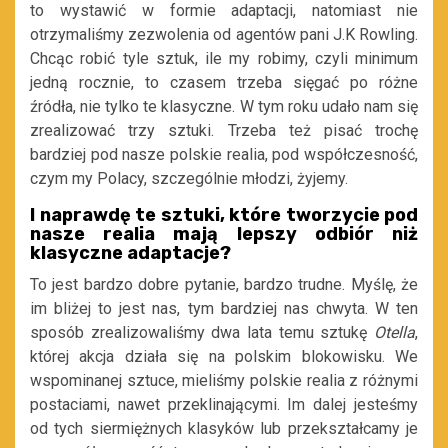
to wystawić w formie adaptacji, natomiast nie
otrzymaliśmy zezwolenia od agentów pani J.K Rowling.
Chcąc robić tyle sztuk, ile my robimy, czyli minimum
jedną rocznie, to czasem trzeba sięgać po różne
źródła, nie tylko te klasyczne. W tym roku udało nam się
zrealizować trzy sztuki. Trzeba też pisać trochę
bardziej pod nasze polskie realia, pod współczesność,
czym my Polacy, szczególnie młodzi, żyjemy.
I naprawdę te sztuki, które tworzycie pod
nasze realia mają lepszy odbiór niż
klasyczne adaptacje?
To jest bardzo dobre pytanie, bardzo trudne. Myślę, że
im bliżej to jest nas, tym bardziej nas chwyta. W ten
sposób zrealizowaliśmy dwa lata temu sztukę
Otella
,
której akcja działa się na polskim blokowisku. We
wspominanej sztuce, mieliśmy polskie realia z różnymi
postaciami, nawet przeklinającymi. Im dalej jesteśmy
od tych siermiężnych klasyków lub przekształcamy je