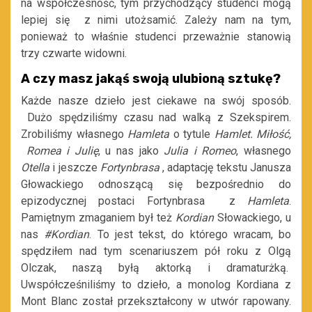
na współczesność, tym przychodzący studenci mogą
lepiej się z nimi utożsamić. Zależy nam na tym,
ponieważ to właśnie studenci przeważnie stanowią
trzy czwarte widowni.
A czy masz jakąś swoją ulubioną sztukę?
Każde nasze dzieło jest ciekawe na swój sposób.
Dużo spędziliśmy czasu nad walką z Szekspirem.
Zrobiliśmy własnego
Hamleta
o tytule
Hamlet. Miłość,
Romea i Julię
, u nas jako
Julia i Romeo
, własnego
Otella
i jeszcze
Fortynbrasa
, adaptację tekstu Janusza
Głowackiego odnoszącą się bezpośrednio do
epizodycznej postaci Fortynbrasa z
Hamleta
.
Pamiętnym zmaganiem był też
Kordian
Słowackiego, u
nas
#Kordian
. To jest tekst, do którego wracam, bo
spędziłem nad tym scenariuszem pół roku z Olgą
Olczak, naszą byłą aktorką i dramaturżką.
Uwspółcześniliśmy to dzieło, a monolog Kordiana z
Mont Blanc został przekształcony w utwór rapowany.