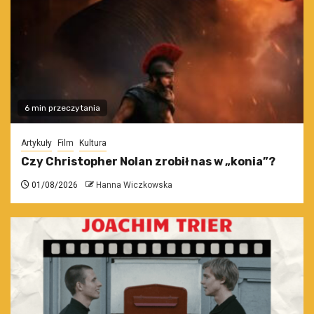
6 min przeczytania
Artykuły
Film
Kultura
Czy Christopher Nolan zrobił nas w „konia”?
01/08/2026
Hanna Wiczkowska