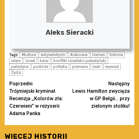
Aleks Sieracki
#kultura
antysemityzm
Arabowie
Hamas
historia
Tags:
islam
Izrael
katar
konflikt izraelsko-palestyński
palestyna
podróże
polityka
premiera
teatr
wywiad
Żydzi
Zobacz
Poprzedni
Następny
Trójmiejski kryminał.
Lewis Hamilton zwycięża
wpisy
Recenzja ,,Kolorów zła:
w GP Belgii… przy
Czerwieni” w reżyserii
zielonym stoliku!
Adama Panka
WIĘCEJ HISTORII