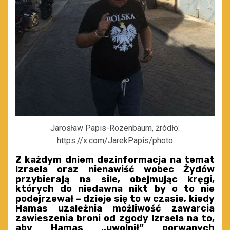
Jarosław Papis-Rozenbaum, źródło:
https://x.com/JarekPapis/photo
Z każdym dniem dezinformacja na temat
Izraela oraz nienawiść wobec Żydów
przybierają na sile, obejmując kręgi,
których do niedawna nikt by o to nie
podejrzewał – dzieje się to w czasie, kiedy
Hamas uzależnia możliwość zawarcia
zawieszenia broni od zgody Izraela na to,
aby Hamas ,,uwolnił” porwanych