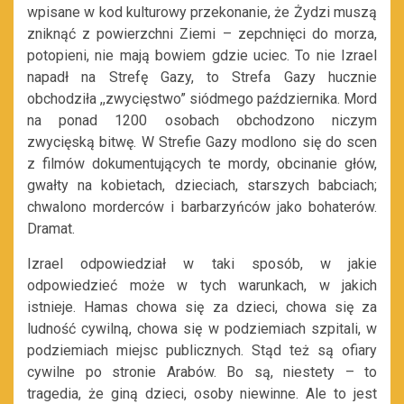
wpisane w kod kulturowy przekonanie, że Żydzi muszą
zniknąć z powierzchni Ziemi – zepchnięci do morza,
potopieni, nie mają bowiem gdzie uciec. To nie Izrael
napadł na Strefę Gazy, to Strefa Gazy hucznie
obchodziła ,,zwycięstwo” siódmego października. Mord
na ponad 1200 osobach obchodzono niczym
zwycięską bitwę. W Strefie Gazy modlono się do scen
z filmów dokumentujących te mordy, obcinanie głów,
gwałty na kobietach, dzieciach, starszych babciach;
chwalono morderców i barbarzyńców jako bohaterów.
Dramat.
Izrael odpowiedział w taki sposób, w jakie
odpowiedzieć może w tych warunkach, w jakich
istnieje. Hamas chowa się za dzieci, chowa się za
ludność cywilną, chowa się w podziemiach szpitali, w
podziemiach miejsc publicznych. Stąd też są ofiary
cywilne po stronie Arabów. Bo są, niestety – to
tragedia, że giną dzieci, osoby niewinne. Ale to jest