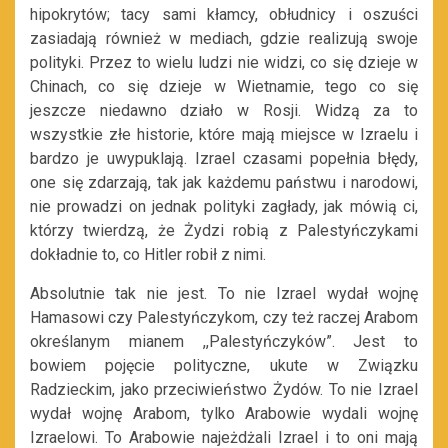
hipokrytów; tacy sami kłamcy, obłudnicy i oszuści
zasiadają również w mediach, gdzie realizują swoje
polityki. Przez to wielu ludzi nie widzi, co się dzieje w
Chinach, co się dzieje w Wietnamie, tego co się
jeszcze niedawno działo w Rosji. Widzą za to
wszystkie złe historie, które mają miejsce w Izraelu i
bardzo je uwypuklają. Izrael czasami popełnia błędy,
one się zdarzają, tak jak każdemu państwu i narodowi,
nie prowadzi on jednak polityki zagłady, jak mówią ci,
którzy twierdzą, że Żydzi robią z Palestyńczykami
dokładnie to, co Hitler robił z nimi.
Absolutnie tak nie jest. To nie Izrael wydał wojnę
Hamasowi czy Palestyńczykom, czy też raczej Arabom
określanym mianem ,,Palestyńczyków”. Jest to
bowiem pojęcie polityczne, ukute w Związku
Radzieckim, jako przeciwieństwo Żydów. To nie Izrael
wydał wojnę Arabom, tylko Arabowie wydali wojnę
Izraelowi. To Arabowie najeżdżali Izrael i to oni mają