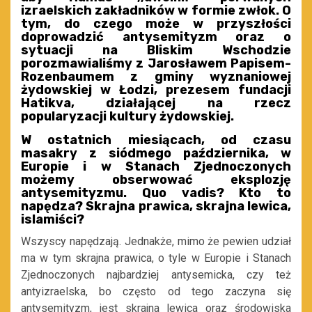
izraelskich zakładników w formie zwłok. O
tym, do czego może w przyszłości
doprowadzić antysemityzm oraz o
sytuacji na Bliskim Wschodzie
porozmawialiśmy z Jarosławem Papisem-
Rozenbaumem z gminy wyznaniowej
żydowskiej w Łodzi, prezesem fundacji
Hatikva, działającej na rzecz
popularyzacji kultury żydowskiej.
W ostatnich miesiącach, od czasu
masakry z siódmego października, w
Europie i w Stanach Zjednoczonych
możemy obserwować eksplozję
antysemityzmu. Quo vadis? Kto to
napędza? Skrajna prawica, skrajna lewica,
islamiści?
Wszyscy napędzają. Jednakże, mimo że pewien udział
ma w tym skrajna prawica, o tyle w Europie i Stanach
Zjednoczonych najbardziej antysemicka, czy też
antyizraelska, bo często od tego zaczyna się
antysemityzm, jest skrajna lewica oraz środowiska