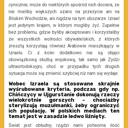
cynicznie; może do niektórych spośród nich dociera, że
nie mieliby większych szans na przeżycie ani na
Bliskim Wschodzie, ani nigdzie na tym obszarze. Izrael
jest jedynym krajem, w którym mogliby żyć. Zupełnie
bez problemu, gdzie byliby akceptowani i korzystaliby
ze wszystkich wolności obywatelskich, z których
zresztą korzystają również Arabowie mieszkający w
Izraelu. Ci z kolei dodatkowo nie są objęci
obowiązkową służbą wojskową, tak samo jak Żydzi
ultraortodoksyjni, choć w przypadku tych drugich
sytuacja może się zmienić szybciej niż nam się wydaje.
Wobec Izraela są stosowane skrajnie
wyśrubowane kryteria, podczas gdy np.
Chińczycy w Ujgurstanie dokonują rzeczy
wielokrotnie gorszych – chociażby
sterylizują muzułmanki, żeby ograniczyć
ich populację. W polskich mediach ten
temat jest w zasadzie ledwo liźnięty.
Świat jest obłudny; rządzi nami potworna ilość