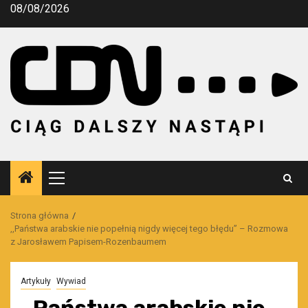
Przejdź
08/08/2026
do
treści
Menu
główne
Strona główna
,,Państwa arabskie nie popełnią nigdy więcej tego błędu” – Rozmowa
z Jarosławem Papisem-Rozenbaumem
Artykuły
Wywiad