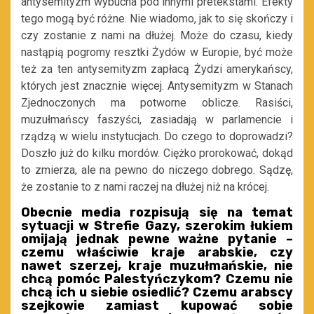
antysemityzm wybucha pod innymi pretekstami. Efekty
tego mogą być różne. Nie wiadomo, jak to się skończy i
czy zostanie z nami na dłużej. Może do czasu, kiedy
nastąpią pogromy resztki Żydów w Europie, być może
też za ten antysemityzm zapłacą Żydzi amerykańscy,
których jest znacznie więcej. Antysemityzm w Stanach
Zjednoczonych ma potworne oblicze. Rasiści,
muzułmańscy faszyści, zasiadają w parlamencie i
rządzą w wielu instytucjach. Do czego to doprowadzi?
Doszło już do kilku mordów. Ciężko prorokować, dokąd
to zmierza, ale na pewno do niczego dobrego. Sądzę,
że zostanie to z nami raczej na dłużej niż na krócej.
Obecnie media rozpisują się na temat
sytuacji w Strefie Gazy, szerokim łukiem
omijają jednak pewne ważne pytanie –
czemu właściwie kraje arabskie, czy
nawet szerzej, kraje muzułmańskie, nie
chcą pomóc Palestyńczykom? Czemu nie
chcą ich u siebie osiedlić? Czemu arabscy
szejkowie zamiast kupować sobie