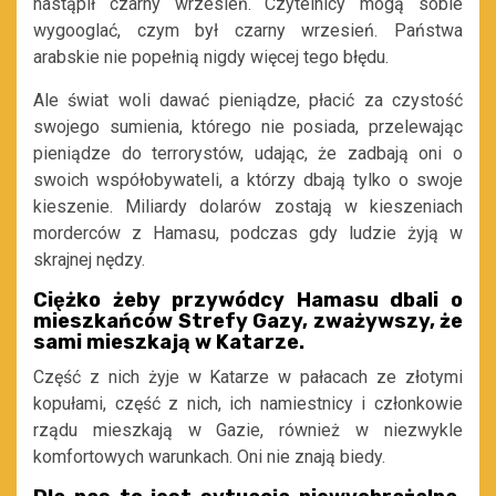
nastąpił czarny wrzesień. Czytelnicy mogą sobie
wygooglać, czym był czarny wrzesień. Państwa
arabskie nie popełnią nigdy więcej tego błędu.
Ale świat woli dawać pieniądze, płacić za czystość
swojego sumienia, którego nie posiada, przelewając
pieniądze do terrorystów, udając, że zadbają oni o
swoich współobywateli, a którzy dbają tylko o swoje
kieszenie. Miliardy dolarów zostają w kieszeniach
morderców z Hamasu, podczas gdy ludzie żyją w
skrajnej nędzy.
Ciężko żeby przywódcy Hamasu dbali o
mieszkańców Strefy Gazy, zważywszy, że
sami mieszkają w Katarze.
Część z nich żyje w Katarze w pałacach ze złotymi
kopułami, część z nich, ich namiestnicy i członkowie
rządu mieszkają w Gazie, również w niezwykle
komfortowych warunkach. Oni nie znają biedy.