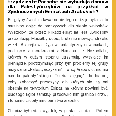
trzydzieste Porsche nie wybudują domów
dla Palestyńczyków na przykład w
Zjednoczonych Emiratach Arabskich?
Bo gdyby świat zadawał sobie tego rodzaju pytania, to
musiałby dojść do parszywych dla siebie wniosków.
Wyszłoby, że przez kilkadziesiąt lat jest uwodzony
przez iluzję. Musiałby sobie, brutalnie mówiąc, strzelić
w łeb. A szejkowie żyją w fantastycznych warunkach,
pod rękę z mordercami z Hamasu i z Hezbollahu,
których w dużym stopniu utrzymują, wysyłając im
pieniądze, podtrzymując przy tym problemy tej grupy
nazywanej ,,Palestyńczykami”. To są Arabowie, nie ma
narodu palestyńskiego. Trzeba sięgnąć do historii,
żeby zobaczyć przyczyny, dla których nie są oni
obecnie na terytorium Egiptu, na którym powinni być,
dlaczego Egipt zamknął przeciwko nim granice i drzwi,
i to samo zrobiły inne państwa arabskie.
Chociaż był jeden wyjątek, w postaci Jordanii. Potem