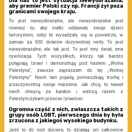
Dla nas to jest sytuacja niewyobrażalna,
aby premier Polski czy np. Francji żył poza
granicami swojego kraju.
To jest niewyobrażalne, ale niewyobrażalne jest
również to, aby matki oddawały swoje dzieci
terrorystom, żeby te wysadzały się w powietrze, w
zamian za 500 dolarów dożywotniej renty. To jest
niewyobrażalne, ale tak jest. To jest inny świat, inna
cywilizacja. Tych wszystkich, którzy tak bardzo
potępiają Izrael i demonstrują pod hasłem ,,Wolna
Palestyna”, zawsze zapraszam do tej ,,Wolnej
Palestyny”. Niech tam pojadą, pomieszkają trochę i
urzeczywistnią swoje marzenia. Jak chcą, to nawet
niech chwycą za karabin i walczą razem z
Palestyńczykami przeciw Izraelowi.
Ogromna część z nich, zwłaszcza takich z
grupy osób LGBT, pierwszego dnia by była
zrzucona z jakiegoś wysokiego budynku.
Jeśli to do nich dociera, to działają oni całkowicie