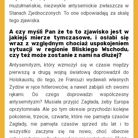
muzułmańskie, niezwykle antysemickie zwłaszcza w
Stanach Zjednoczonych. To one odpowiadają za skalę
tego zjawiska.
A czy myśli Pan że to to zjawisko jest w
jakiejś mierze tymczasowe, i osłabi się
wraz z względnym chociaż uspokojeniem
sytuacji w regionie Bliskiego Wschodu,
czy też może zostanie z nami na dłużej?
Antysemityzm, który wzmożył się w czasie między
pierwszą a drugą wojną światową doprowadził do
Holokaustu, do tego, że Francuzi wydawali własnych
Żydów w ręce hitlerowców, a nawet zabijali ich swoimi
rękami. Do czego doprowadzi współczesny
antysemityzm? Musiała przyjść Zagłada, żeby Europa
oprzytomniała. Ale po tym okresie przychodzi kolejne
pokolenie, trzecie, czwarte, które nie pamięta czasów
Zagłady, nie pamięta czasów sprzed stu lat i to
wszystko zaczyna się na nowo, choć obecnie