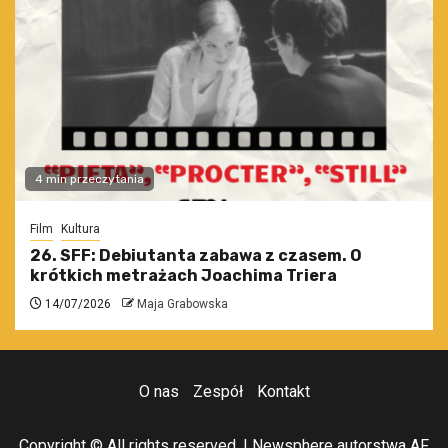
4 min przeczytania
Film
Kultura
26. SFF: Debiutanta zabawa z czasem. O
krótkich metrażach Joachima Triera
14/07/2026
Maja Grabowska
O nas
Zespół
Kontakt
Copyright © All rights reserved.
|
Newsphere
autorstwa AF