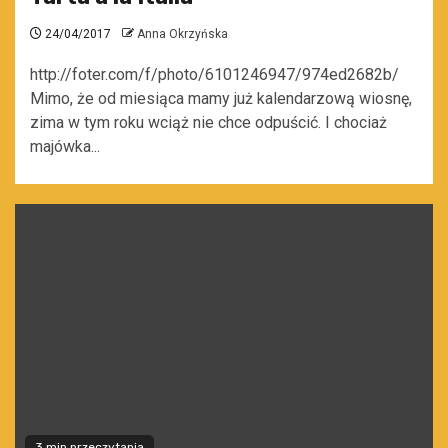
24/04/2017
Anna Okrzyńska
http://foter.com/f/photo/6101246947/974ed2682b/
Mimo, że od miesiąca mamy już kalendarzową wiosnę,
zima w tym roku wciąż nie chce odpuścić. I chociaż
majówka...
3 min przeczytania