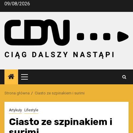
Przejdź
09/08/2026
do
treści
Menu
główne
Strona główna
Ciasto ze szpinakiem i surimi
Artykuły
Lifestyle
Ciasto ze szpinakiem i
surimi