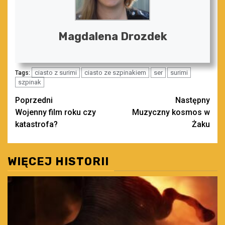
Magdalena Drozdek
ciasto z surimi
ciasto ze szpinakiem
ser
surimi
Tags:
szpinak
Zobacz
Poprzedni
Następny
Wojenny film roku czy
Muzyczny kosmos w
wpisy
katastrofa?
Żaku
WIĘCEJ HISTORII