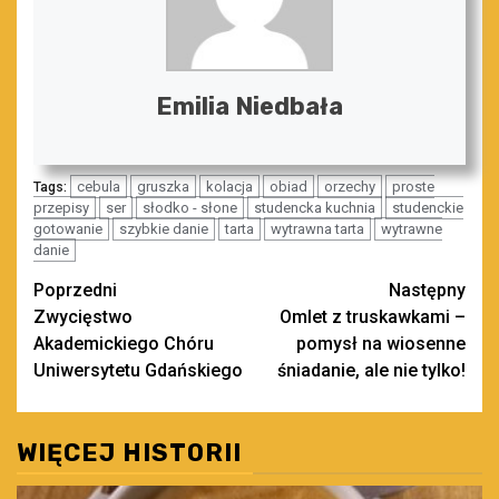
Emilia Niedbała
cebula
gruszka
kolacja
obiad
orzechy
proste
Tags:
przepisy
ser
słodko - słone
studencka kuchnia
studenckie
gotowanie
szybkie danie
tarta
wytrawna tarta
wytrawne
danie
Zobacz
Poprzedni
Następny
Zwycięstwo
Omlet z truskawkami –
wpisy
Akademickiego Chóru
pomysł na wiosenne
Uniwersytetu Gdańskiego
śniadanie, ale nie tylko!
WIĘCEJ HISTORII