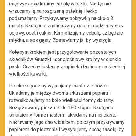
międzyczasie kroimy cebulę w paski. Następnie
wrzucamy ją na rozgrzaną patelnię i lekko
podsmażamy. Przykrywamy pokrywką na około 3
minuty. Następnie zmniejszamy ogień i dodajemy sos
sojowy, ocet i cukier. Karmelizujemy cebulę, aż będzie
miękka, a sos gęsty. Zostawiamy ją, by wystygła.
Kolejnym krokiem jest przygotowanie pozostałych
składników. Gruszki i ser pleśniowy kroimy w cienkie
paski. Orzechy łuskamy z łupinek i łamiemy na średniej
wielkości kawałki.
Po około godziny wyjmujemy ciasto z lodówki.
Układamy je między dwoma arkuszami papieru i
rozwałkowujemy na koło wielkości formy do tarty.
Rozgrzewamy piekarnik do 180 stopni. Następnie
smarujemy formę masłem i układamy na niej ciasto.
Nakłuwamy jego dno widelcem, po czym przykrywamy
papierem do pieczenia i wysypujemy suchą fasolą, by