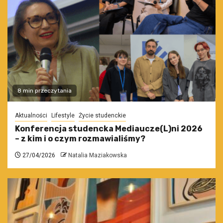
8 min przeczytania
Aktualności
Lifestyle
Życie studenckie
Konferencja studencka Mediaucze(L)ni 2026
– z kim i o czym rozmawialiśmy?
27/04/2026
Natalia Maziakowska