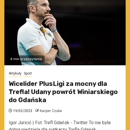
4 min przeczytania
Artykuły
Sport
Wicelider PlusLigi za mocny dla
Trefla! Udany powrót Winiarskiego
do Gdańska
19/02/2023
Kacper Czuba
Igor Juricić | Fot. Trefl Gdańsk - Twitter To nie była
dobra niedziela dla siatkarzy Trefla Gdańsk.