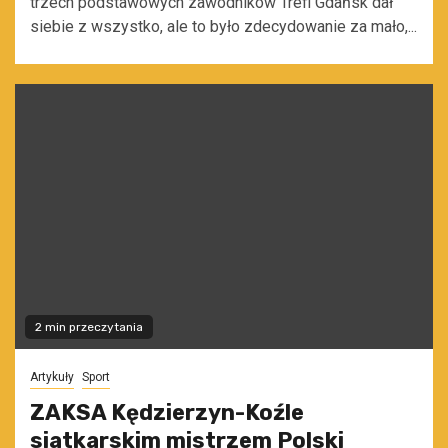
trzech podstawowych zawodników Trefl Gdańsk dał
siebie z wszystko, ale to było zdecydowanie za mało,...
2 min przeczytania
Artykuły
Sport
ZAKSA Kędzierzyn-Koźle
siatkarskim mistrzem Polski