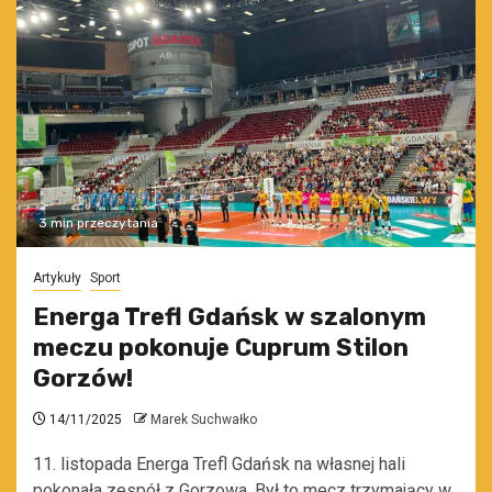
3 min przeczytania
Artykuły
Sport
Energa Trefl Gdańsk w szalonym
meczu pokonuje Cuprum Stilon
Gorzów!
14/11/2025
Marek Suchwałko
11. listopada Energa Trefl Gdańsk na własnej hali
pokonała zespół z Gorzowa. Był to mecz trzymający w