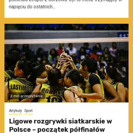
napięciu do ostatnich...
2 min przeczytania
Artykuły
Sport
Ligowe rozgrywki siatkarskie w
Polsce – początek półfinałów