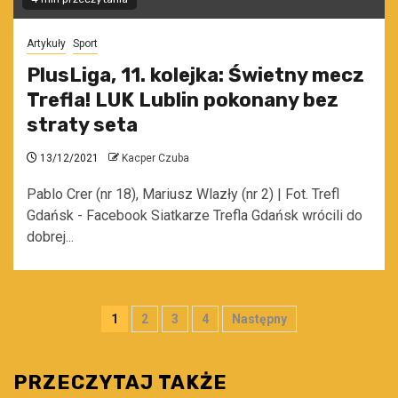
Artykuły
Sport
PlusLiga, 11. kolejka: Świetny mecz
Trefla! LUK Lublin pokonany bez
straty seta
13/12/2021
Kacper Czuba
Pablo Crer (nr 18), Mariusz Wlazły (nr 2) | Fot. Trefl
Gdańsk - Facebook Siatkarze Trefla Gdańsk wrócili do
dobrej...
Stronicowanie
1
2
3
4
Następny
wpisów
PRZECZYTAJ TAKŻE