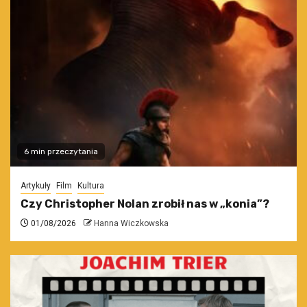
6 min przeczytania
Artykuły
Film
Kultura
Czy Christopher Nolan zrobił nas w „konia”?
01/08/2026
Hanna Wiczkowska