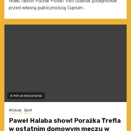
finału Tauron Puchar Polski Trefl Gdańsk podejmował
przed własną publicznością Cuprum...
6 min przeczytania
Artykuły
Sport
Paweł Halaba show! Porażka Trefla
w ostatnim domowym meczu w