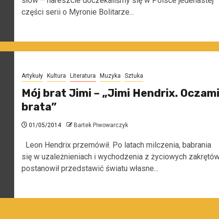
słów – nareszcie doczekaliśmy się w Polsce jedenastej
części serii o Myronie Bolitarze...
Artykuły
Kultura
Literatura
Muzyka
Sztuka
Mój brat Jimi – „Jimi Hendrix. Oczam
brata”
01/05/2014
Bartek Piwowarczyk
Leon Hendrix przemówił. Po latach milczenia, babrania
się w uzależnieniach i wychodzenia z życiowych zakrętów
postanowił przedstawić światu własne...