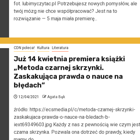
fot. lubimyczytac.pl Potrzebujesz nowych pomysłów, ale
twój mózg nie chce współpracować? Jest na to
rozwiązanie — 5 maja miała premierę...
CDN poleca!
Kultura
Literatura
Już 14 kwietnia premiera książki
„Metoda czarnej skrzynki.
Zaskakująca prawda o nauce na
błędach”
12/04/2021
Agata Bąk
źródło: https://ecsmedia.pl/c/metoda-czarnej-skrzynki-
zaskakujaca-prawda-o-nauce-na-bledach-b-
iext69349603.jpg Każdy z nas z pewnością wie czym jes
czarna skrzynka. Pozwala ona dotrzeć do prawdy, kiedy
mamy do...