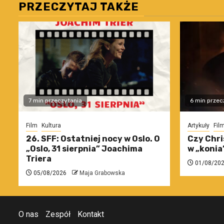
PRZECZYTAJ TAKŻE
7 min przeczytania
6 min przec
Film
Kultura
Artykuły
Fil
26. SFF: Ostatniej nocy w Oslo. O
Czy Chri
„Oslo, 31 sierpnia” Joachima
w „konia
Triera
01/08/20
05/08/2026
Maja Grabowska
O nas
Zespół
Kontakt