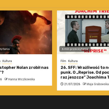
zytania
6 min przeczytania
m
Kultura
Film
Kultura
stopher Nolan zrobił nas
26. SFF: Wrażliwość to 
”?
punk. O „Reprise. Od po
raz jeszcze” Joachima T
26
Hanna Wiczkowska
21/07/2026
Maja Grabowska