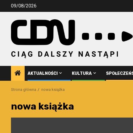
Przejdź
09/08/2026
do
treści
AKTUALNOŚCI
KULTURA
SPOŁECZEŃ
Strona główna
nowa książka
nowa książka