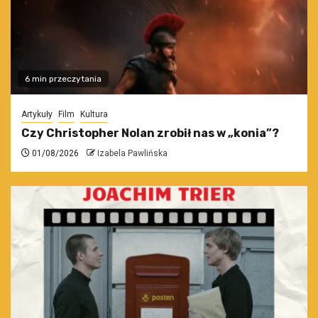
6 min przeczytania
Artykuły
Film
Kultura
Czy Christopher Nolan zrobił nas w „konia”?
01/08/2026
Izabela Pawlińska