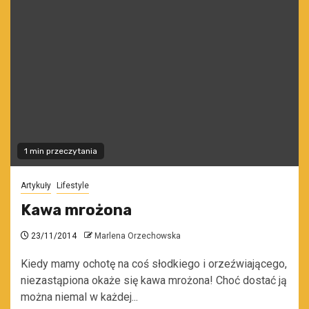
1 min przeczytania
Artykuły
Lifestyle
Kawa mrożona
23/11/2014
Marlena Orzechowska
Kiedy mamy ochotę na coś słodkiego i orzeźwiającego,
niezastąpiona okaże się kawa mrożona! Choć dostać ją
można niemal w każdej...