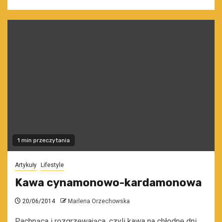
1 min przeczytania
Artykuły
Lifestyle
Kawa cynamonowo-kardamonowa
20/06/2014
Marlena Orzechowska
Pachnąca i rozgrzewająca, czyli kawa na chłodne dni.