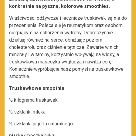
konkretnie na pyszne, kolorowe smoothies.
Właściwości odżywcze i lecznicze truskawek są nie do
przecenienia. Poleca się je reumatykom oraz osobom
cierpiącym na schorzenia wątroby. Dobroczynnie
działają również na serce, obniżając poziom
cholesterolu oraz ciśnienie tętnicze. Zawarte w nich
minerały i witaminy, korzystnie wpływają na włosy, a
truskawkowa maseczka wygładza i nawilża cerę.
Koniecznie wypróbujcie nasz pomysł na truskawkowe
smoothie.
Truskawkowe smoothie
½ kilograma truskawek
½ szklanki mleka
½ szklanki jogurtu naturalnego
płaska łyżeczka cukru