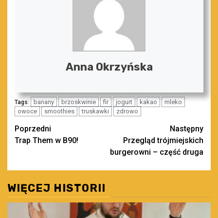
Anna Okrzyńska
banany
brzoskwinie
fir
jogurt
kakao
mleko
Tags:
owoce
smoothies
truskawki
zdrowo
Zobacz
Poprzedni
Następny
Trap Them w B90!
Przegląd trójmiejskich
wpisy
burgerowni – część druga
WIĘCEJ HISTORII