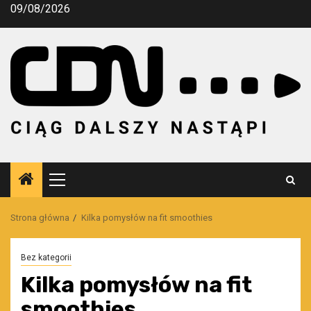
Przejdź
09/08/2026
do
treści
Menu
główne
Strona główna
Kilka pomysłów na fit smoothies
Bez kategorii
Kilka pomysłów na fit
smoothies