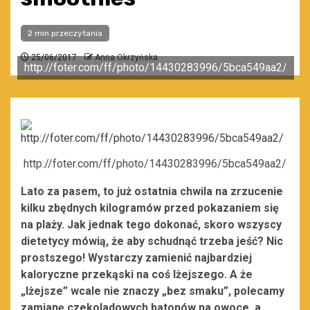
2 min przeczytania
25/06/2017
Anna Okrzyńska
http://foter.com/ff/photo/14430283996/5bca549aa2/
http://foter.com/ff/photo/14430283996/5bca549aa2/
Lato za pasem, to już ostatnia chwila na zrzucenie
kilku zbędnych kilogramów przed pokazaniem się
na plaży. Jak jednak tego dokonać, skoro wszyscy
dietetycy mówią, że aby schudnąć trzeba jeść? Nic
prostszego! Wystarczy zamienić najbardziej
kaloryczne przekąski na coś lżejszego. A że
„lżejsze” wcale nie znaczy „bez smaku”, polecamy
zamianę czekoladowych batonów na owoce, a