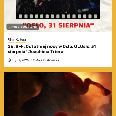
7 min przeczytania
Film
Kultura
26. SFF: Ostatniej nocy w Oslo. O „Oslo, 31
sierpnia” Joachima Triera
05/08/2026
Maja Grabowska