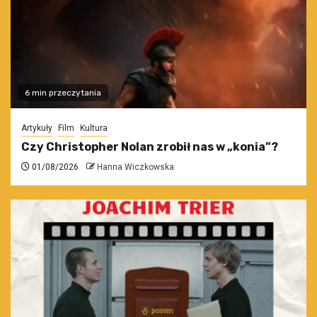
6 min przeczytania
Artykuły
Film
Kultura
Czy Christopher Nolan zrobił nas w „konia”?
01/08/2026
Hanna Wiczkowska