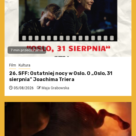
7 min przeczytania
Film
Kultura
26. SFF: Ostatniej nocy w Oslo. O „Oslo, 31
sierpnia” Joachima Triera
05/08/2026
Maja Grabowska