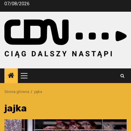
Przejdź
07/08/2026
do
treści
Menu
główne
Strona główna
jajka
jajka