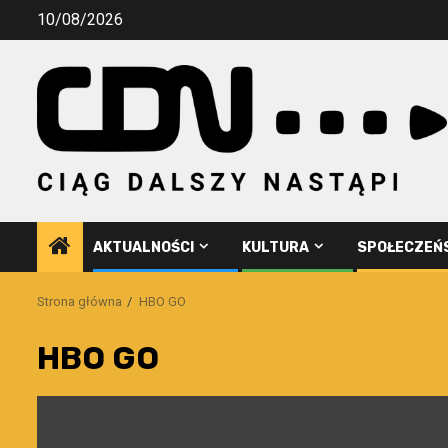
Przejdź
10/08/2026
do
treści
AKTUALNOŚCI
KULTURA
SPOŁECZEŃ
Strona główna
HBO GO
HBO GO