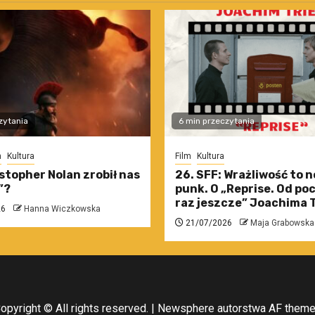
zytania
6 min przeczytania
m
Kultura
Film
Kultura
stopher Nolan zrobił nas
26. SFF: Wrażliwość to 
”?
punk. O „Reprise. Od po
raz jeszcze” Joachima T
26
Hanna Wiczkowska
21/07/2026
Maja Grabowska
opyright © All rights reserved.
|
Newsphere
autorstwa AF them