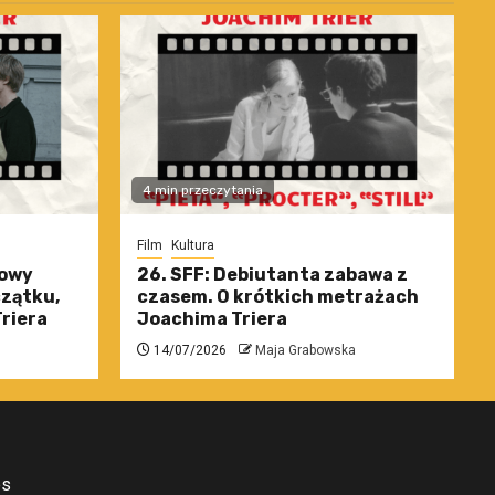
4 min przeczytania
Film
Kultura
nowy
26. SFF: Debiutanta zabawa z
czątku,
czasem. O krótkich metrażach
riera
Joachima Triera
14/07/2026
Maja Grabowska
es