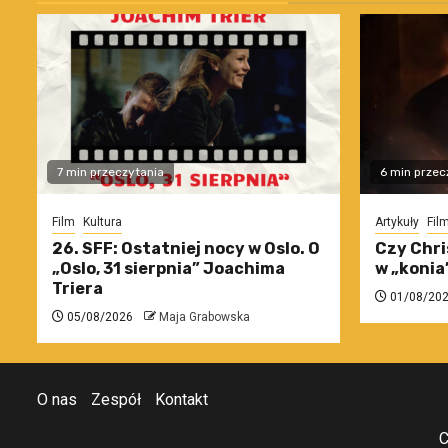
7 min przeczytania
6 min przec
Film
Kultura
Artykuły
Fil
26. SFF: Ostatniej nocy w Oslo. O
Czy Chri
„Oslo, 31 sierpnia” Joachima
w „konia
Triera
01/08/20
05/08/2026
Maja Grabowska
O nas
Zespół
Kontakt
C