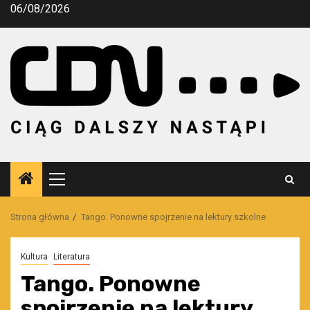
Przejdź
06/08/2026
do
treści
Menu
główne
Strona główna
Tango. Ponowne spojrzenie na lektury szkolne
Kultura
Literatura
Tango. Ponowne
spojrzenie na lektury