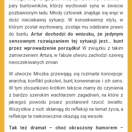
pary buntowników, którzy wychowali syna w świecie
pozbawionym ładu. Młody człowiek znajduje się więc w
dość nieciekawej sytuacji. W konsekwencji stylu, w
którym został wychowany, zostaje mu odebrane prawo
do buntu.
Artur dochodzi do wniosku, że jedynym
sensownym rozwiązaniem tej sytuacji jest… bunt
przez wprowadzenie porządku!
W związku z takim
zamierzeniem Artura, w fabule utworu zachodzi szereg
nieoczekiwanych zmian.
W utworze Mrożka przewijają się rozmaite koncepcje:
anarchia, konflikt pokoleń, bunt, konwenanse i ich sens.
W tym stosunkowo krótkim tekście mamy do czynienia
z bardzo szerokim wachlarzem zagadnień, na które z
jakiegoś powodu pisarz postanowił rzucić światło.
Wszystkie z nich skłaniają do refleksji na temat życia, a
refleksje te niekoniecznie okazują się wesołe.
Tak też dramat – choć okraszony humorem –