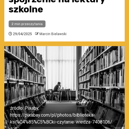
szkolne
2 min przeczytania
29/04/2025
Marcin Bielawski
źródło: Pixaby,
https://pixabay.com/pl/photos/biblioteka-
ksi%C4%85%C5%BCki-czytanie-wiedza-7408106/