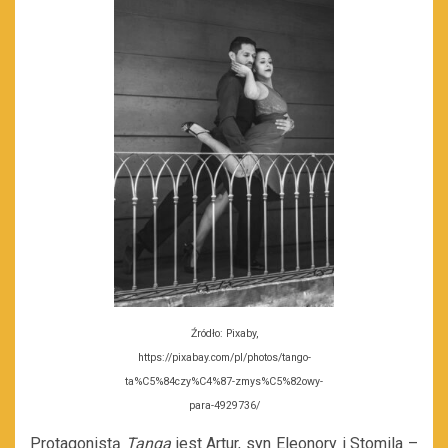
Źródło: Pixaby,
https://pixabay.com/pl/photos/tango-
ta%C5%84czy%C4%87-zmys%C5%82owy-
para-4929736/
Protagonistą
Tanga
jest Artur, syn Eleonory i Stomila –