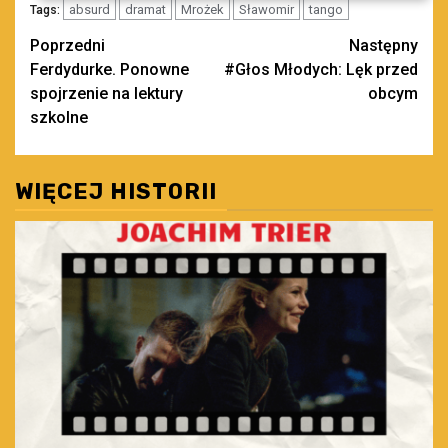
absurd
dramat
Mrożek
Sławomir
tango
Tags:
Zobacz
Poprzedni
Następny
Ferdydurke. Ponowne
#Głos Młodych: Lęk przed
wpisy
spojrzenie na lektury
obcym
szkolne
WIĘCEJ HISTORII