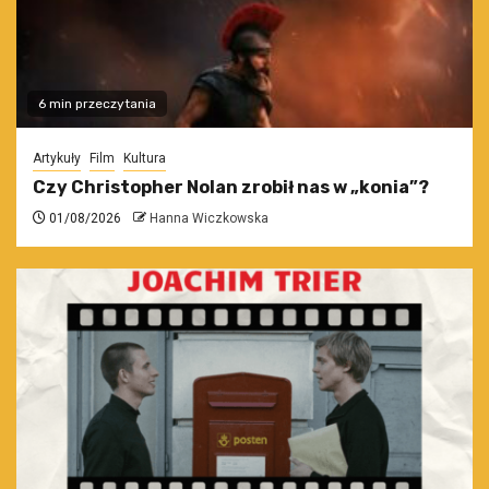
6 min przeczytania
Artykuły
Film
Kultura
Czy Christopher Nolan zrobił nas w „konia”?
01/08/2026
Hanna Wiczkowska