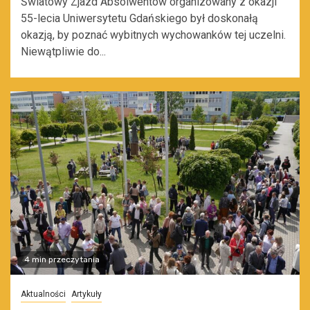
Światowy Zjazd Absolwentów organizowany z okazji
55-lecia Uniwersytetu Gdańskiego był doskonałą
okazją, by poznać wybitnych wychowanków tej uczelni.
Niewątpliwie do...
4 min przeczytania
Aktualności
Artykuły