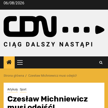
Przejdź
06/08/2026
do
treści
Menu
główne
Strona główna
Czesław Michniewicz musi odejść!
Artykuły
Sport
Czesław Michniewicz
musi odejść!