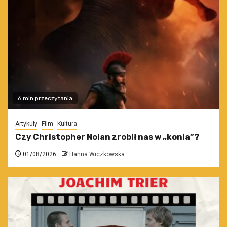
6 min przeczytania
Artykuły
Film
Kultura
Czy Christopher Nolan zrobił nas w „konia”?
01/08/2026
Hanna Wiczkowska