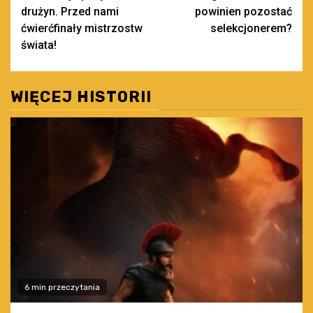
wpisy
drużyn. Przed nami
powinien pozostać
ćwierćfinały mistrzostw
selekcjonerem?
świata!
WIĘCEJ HISTORII
6 min przeczytania