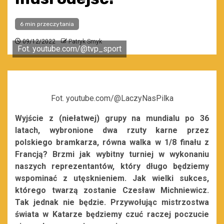
6 min przeczytania
09/12/2022
Patryk Smyk
Fot. youtube.com/@tvp_sport
Fot. youtube.com/@LaczyNasPilka
Wyjście z (niełatwej) grupy na mundialu po 36
latach, wybronione dwa rzuty karne przez
polskiego bramkarza, równa walka w 1/8 finału z
Francją? Brzmi jak wybitny turniej w wykonaniu
naszych reprezentantów, który długo będziemy
wspominać z utęsknieniem. Jak wielki sukces,
którego twarzą zostanie Czesław Michniewicz.
Tak jednak nie będzie. Przywołując mistrzostwa
świata w Katarze będziemy czuć raczej poczucie