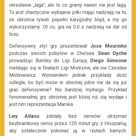
określenie „laga”, ale to co gramy nawet nie jest lagą.
To jest chaotyczne wybijanie piłki mając nadzieję na to,
że obrońca rywali popełni karygodny błąd, a my go
wykorzystamy. Ot co, gra na 0:0 z nadzieją na dar od
losu.
Defensywny styl gry prezentował
Jose Mourinho
podczas swoich pobytów w Chelsea.
Sean Dyche
prowadząc Burnley do Ligi Europy,
Diego Simeone
meldując się w finałach Ligi Mistrzów, ale nie Czesław
Michniewicz. Wymieniłem jednak przykłady dość
odległe, bo być może w obecnej piłce nie da się już
grać defensywnie? Nic bardziej mylnego. Przykład
fenomenalnej gry obronnej jest bliżej niż się wydaje i
jest nim reprezentacja Maroka.
Lwy Atlasu
zdołały bez nerwów utrzymać
bezbramkowy remis przez 120 minut gry z Hiszpanią,
aby ostatecznie pokonać ją w rzutach karnych.