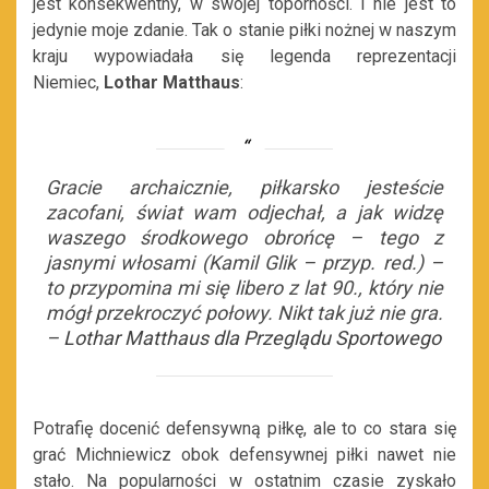
jest konsekwentny, w swojej toporności. I nie jest to
jedynie moje zdanie. Tak o stanie piłki nożnej w naszym
kraju wypowiadała się legenda reprezentacji
Niemiec,
Lothar Matthaus
:
Gracie archaicznie, piłkarsko jesteście
zacofani, świat wam odjechał, a jak widzę
waszego środkowego obrońcę – tego z
jasnymi włosami (Kamil Glik – przyp. red.) –
to przypomina mi się libero z lat 90., który nie
mógł przekroczyć połowy. Nikt tak już nie gra.
–
Lothar Matthaus dla Przeglądu Sportowego
Potrafię docenić defensywną piłkę, ale to co stara się
grać Michniewicz obok defensywnej piłki nawet nie
stało. Na popularności w ostatnim czasie zyskało