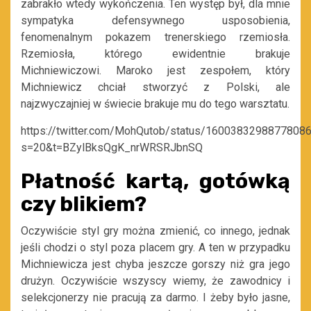
zabrakło wtedy wykończenia. Ten występ był, dla mnie
sympatyka defensywnego usposobienia,
fenomenalnym pokazem trenerskiego rzemiosła.
Rzemiosła, którego ewidentnie brakuje
Michniewiczowi. Maroko jest zespołem, który
Michniewicz chciał stworzyć z Polski, ale
najzwyczajniej w świecie brakuje mu do tego warsztatu.
https://twitter.com/MohQutob/status/1600383298877808
s=20&t=BZylBksQgK_nrWRSRJbnSQ
Płatność kartą, gotówką
czy blikiem?
Oczywiście styl gry można zmienić, co innego, jednak
jeśli chodzi o styl poza placem gry. A ten w przypadku
Michniewicza jest chyba jeszcze gorszy niż gra jego
drużyn. Oczywiście wszyscy wiemy, że zawodnicy i
selekcjonerzy nie pracują za darmo. I żeby było jasne,