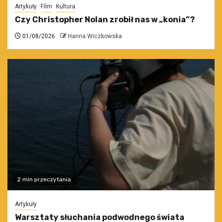
Artykuły
Film
Kultura
Czy Christopher Nolan zrobił nas w „konia”?
01/08/2026
Hanna Wiczkowska
2 min przeczytania
Artykuły
Warsztaty słuchania podwodnego świata