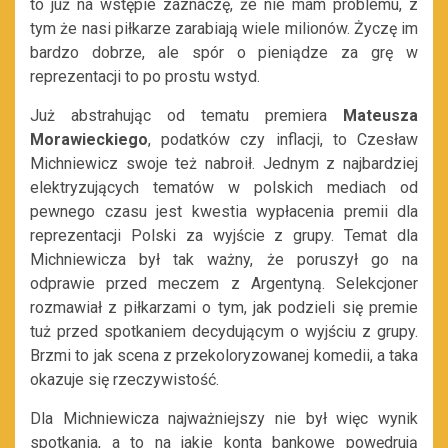
to już na wstępie zaznaczę, że nie mam problemu, z
tym że nasi piłkarze zarabiają wiele milionów. Życzę im
bardzo dobrze, ale spór o pieniądze za grę w
reprezentacji to po prostu wstyd.
Już abstrahując od tematu premiera
Mateusza
Morawieckiego
, podatków czy inflacji, to Czesław
Michniewicz swoje też nabroił. Jednym z najbardziej
elektryzujących tematów w polskich mediach od
pewnego czasu jest kwestia wypłacenia premii dla
reprezentacji Polski za wyjście z grupy. Temat dla
Michniewicza był tak ważny, że poruszył go na
odprawie przed meczem z Argentyną. Selekcjoner
rozmawiał z piłkarzami o tym, jak podzieli się premie
tuż przed spotkaniem decydującym o wyjściu z grupy.
Brzmi to jak scena z przekoloryzowanej komedii, a taka
okazuje się rzeczywistość.
Dla Michniewicza najważniejszy nie był więc wynik
spotkania, a to na jakie konta bankowe powędrują