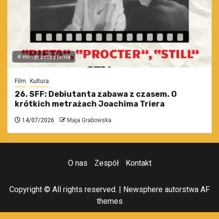
4 min przeczytania
Film
Kultura
26. SFF: Debiutanta zabawa z czasem. O
krótkich metrażach Joachima Triera
14/07/2026
Maja Grabowska
O nas
Zespół
Kontakt
Copyright © All rights reserved.
|
Newsphere
autorstwa AF
themes