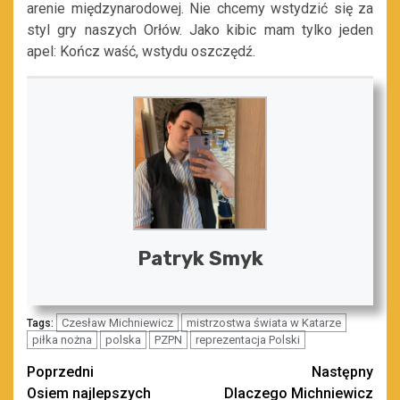
arenie międzynarodowej. Nie chcemy wstydzić się za
styl gry naszych Orłów. Jako kibic mam tylko jeden
apel: Kończ waść, wstydu oszczędź.
Patryk Smyk
Czesław Michniewicz
mistrzostwa świata w Katarze
Tags:
piłka nożna
polska
PZPN
reprezentacja Polski
Zobacz
Poprzedni
Następny
Osiem najlepszych
Dlaczego Michniewicz