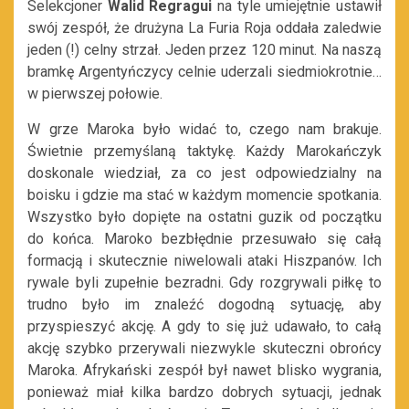
Selekcjoner
Walid Regragui
na tyle umiejętnie ustawił
swój zespół, że drużyna La Furia Roja oddała zaledwie
jeden (!) celny strzał. Jeden przez 120 minut. Na naszą
bramkę Argentyńczycy celnie uderzali siedmiokrotnie…
w pierwszej połowie.
W grze Maroka było widać to, czego nam brakuje.
Świetnie przemyślaną taktykę. Każdy Marokańczyk
doskonale wiedział, za co jest odpowiedzialny na
boisku i gdzie ma stać w każdym momencie spotkania.
Wszystko było dopięte na ostatni guzik od początku
do końca. Maroko bezbłędnie przesuwało się całą
formacją i skutecznie niwelowali ataki Hiszpanów. Ich
rywale byli zupełnie bezradni. Gdy rozgrywali piłkę to
trudno było im znaleźć dogodną sytuację, aby
przyspieszyć akcję. A gdy to się już udawało, to całą
akcję szybko przerywali niezwykle skuteczni obrońcy
Maroka. Afrykański zespół był nawet blisko wygrania,
ponieważ miał kilka bardzo dobrych sytuacji, jednak