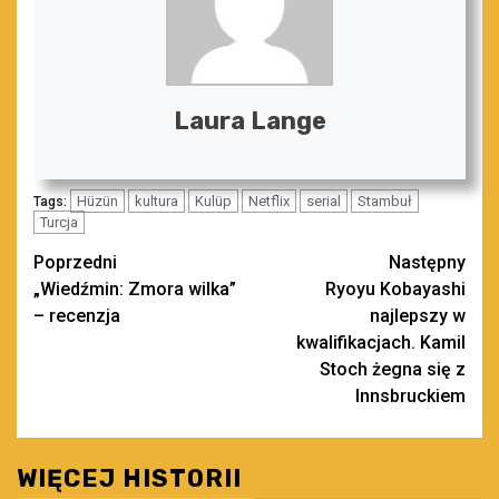
Laura Lange
Hüzün
kultura
Kulüp
Netflix
serial
Stambuł
Tags:
Turcja
Zobacz
Poprzedni
Następny
„Wiedźmin: Zmora wilka”
Ryoyu Kobayashi
wpisy
– recenzja
najlepszy w
kwalifikacjach. Kamil
Stoch żegna się z
Innsbruckiem
WIĘCEJ HISTORII