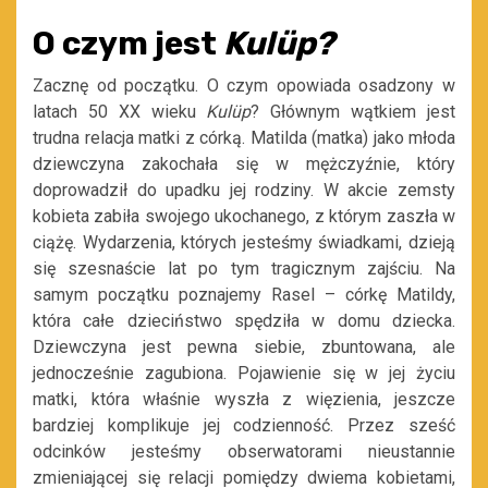
O czym jest
Kulüp?
Zacznę od początku. O czym opowiada osadzony w
latach 50 XX wieku
Kulüp
? Głównym wątkiem jest
trudna relacja matki z córką. Matilda (matka) jako młoda
dziewczyna zakochała się w mężczyźnie, który
doprowadził do upadku jej rodziny. W akcie zemsty
kobieta zabiła swojego ukochanego, z którym zaszła w
ciążę. Wydarzenia, których jesteśmy świadkami, dzieją
się szesnaście lat po tym tragicznym zajściu. Na
samym początku poznajemy Rasel
– córkę Matildy,
która całe dzieciństwo spędziła w domu dziecka.
Dziewczyna jest pewna siebie, zbuntowana, ale
jednocześnie zagubiona. Pojawienie się w jej życiu
matki, która właśnie wyszła z więzienia, jeszcze
bardziej komplikuje jej codzienność. Przez sześć
odcinków jesteśmy obserwatorami nieustannie
zmieniającej się relacji pomiędzy dwiema kobietami,