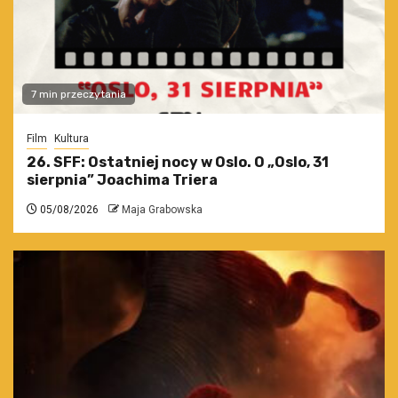
7 min przeczytania
Film
Kultura
26. SFF: Ostatniej nocy w Oslo. O „Oslo, 31
sierpnia” Joachima Triera
05/08/2026
Maja Grabowska