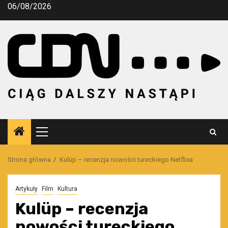
Przejdź
06/08/2026
do
treści
Menu
główne
Strona główna
Kulüp – recenzja nowości tureckiego Netflixa
Artykuły
Film
Kultura
Kulüp – recenzja
nowości tureckiego