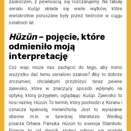
zaskoczeń, z pewnością się rozczarujemy. Na fabułę
serialu
Kulüp
składa się wiele wątków, które
wielokrotnie poruszane były przez twórców w ciągu
ostatnich lat.
Hüzün
– pojęcie, które
odmieniło moją
interpretację
Cóż więc może nas zachęcić do tego, aby mimo
wszystko dać temu serialowi szanse? Aby to dobrze
zrozumieć, chciałabym przybliżyć teraz pewne
zjawisko, które w znaczący sposób wpłynęło na
optykę, którą przyjęłam, oglądając
Kulüp.
Zjawisko to
nosi nazwę
Hüzün
. To termin, który pochodzi z Koranu i
oznacza tęsknotę, melancholię. Jest to wyrażanie
obecne m.in. w tureckiej literaturze. Według
pisarza Orhana Pamuka
Hüzün
to esencja Stambułu.
Pojęcie to od dwóch stuleci odnosi się przede