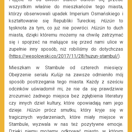
wszystkim właśnie do mieszkańców tego miasta,
którzy obserwowali upadek Imperium Osmańskiego i
kształtowanie się Republiki Tureckiej.
Hüzün
to
tęsknota za tym, co już nie powróci.
Hüzün
to duch
miasta, dzięki któremu możemy na chwilę zatrzymać
się i spojrzeć na malujące się przed nami ulice w
zupełnie inny sposób, niż robiliśmy do dotychczas
(
https://wesolowski.co/2017/11/28/huzun-stambul/
).
Mieszkam w Stambule od czterech miesięcy.
Obejrzenie serialu
Kulüp
na zawsze odmieniło mój
sposób postrzegania tego miasta. Każdy z sześciu
odcinków uświadomił mi, że nie da się prawdziwie
zrozumieć żadnego miejsca bez zgłębienia literatury
czy innych dzieł kultury, które opowiadają nam jego
dzieje.
Hüzün
prócz smutku, który kryje się w
tragicznych wydarzeniach, które miały miejsce w
Stambule, wyzwala w nas też pozytywne emocje.
Dzięki niemu możemy odkrywać miasto, w którym