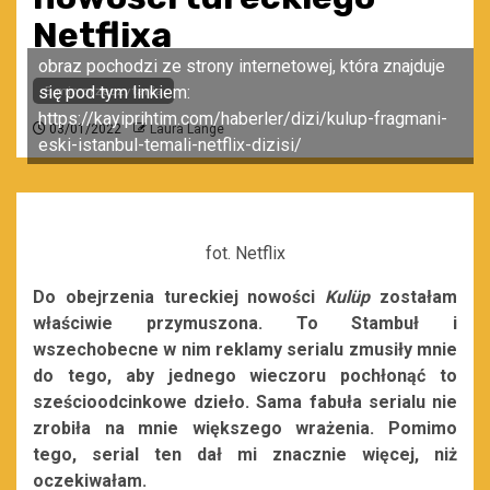
Netflixa
obraz pochodzi ze strony internetowej, która znajduje
się pod tym linkiem:
5 min przeczytania
https://kayiprihtim.com/haberler/dizi/kulup-fragmani-
03/01/2022
Laura Lange
eski-istanbul-temali-netflix-dizisi/
fot. Netflix
Do obejrzenia tureckiej nowości
Kulüp
zostałam
właściwie przymuszona. To Stambuł i
wszechobecne w nim reklamy serialu zmusiły mnie
do tego, aby jednego wieczoru pochłonąć to
sześcioodcinkowe dzieło. Sama fabuła serialu nie
zrobiła na mnie większego wrażenia. Pomimo
tego, serial ten dał mi znacznie więcej, niż
oczekiwałam.