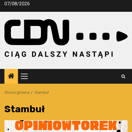
Przejdź
07/08/2026
do
treści
Menu
główne
Strona główna
Stambuł
Stambuł