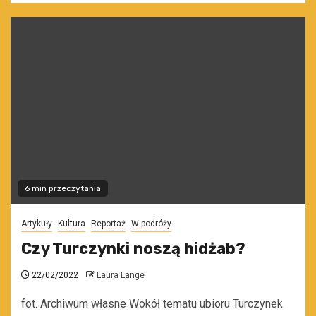
6 min przeczytania
Artykuły
Kultura
Reportaż
W podróży
Czy Turczynki noszą hidżab?
22/02/2022
Laura Lange
fot. Archiwum własne Wokół tematu ubioru Turczynek