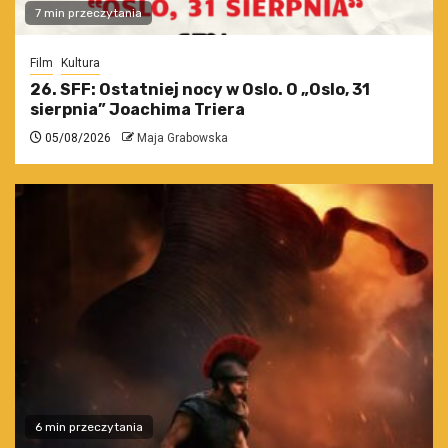
7 min przeczytania
Film
Kultura
26. SFF: Ostatniej nocy w Oslo. O „Oslo, 31
sierpnia” Joachima Triera
05/08/2026
Maja Grabowska
6 min przeczytania