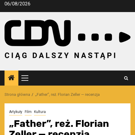
Przejdź
06/08/2026
do
treści
Menu
główne
Strona główna
„Father”, reż. Florian Zeller — recenzja
Artykuły
Film
Kultura
„Father”, reż. Florian
Zeller — recenzja