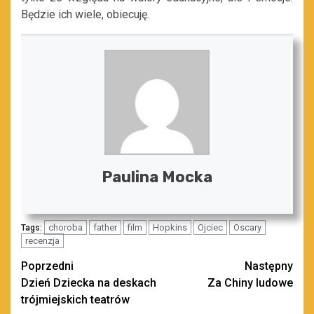
Będzie ich wiele, obiecuję.
Paulina Mocka
choroba
father
film
Hopkins
Ojciec
Oscary
Tags:
recenzja
Zobacz
Poprzedni
Następny
Dzień Dziecka na deskach
Za Chiny ludowe
wpisy
trójmiejskich teatrów