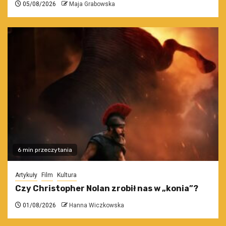
05/08/2026
Maja Grabowska
6 min przeczytania
Artykuły
Film
Kultura
Czy Christopher Nolan zrobił nas w „konia”?
01/08/2026
Hanna Wiczkowska