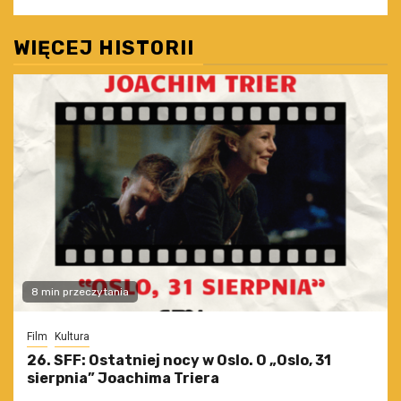
WIĘCEJ HISTORII
8 min przeczytania
Film
Kultura
26. SFF: Ostatniej nocy w Oslo. O „Oslo, 31
sierpnia” Joachima Triera