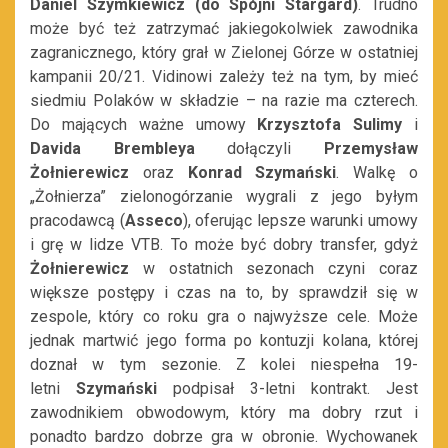
Daniel Szymkiewicz (do Spójni Stargard)
. Trudno
może być też zatrzymać jakiegokolwiek zawodnika
zagranicznego, który grał w Zielonej Górze w ostatniej
kampanii 20/21. Vidinowi zależy też na tym, by mieć
siedmiu Polaków w składzie – na razie ma czterech.
Do mających ważne umowy
Krzysztofa Sulimy
i
Davida Brembleya
dołączyli
Przemysław
Żołnierewicz
oraz
Konrad Szymański
. Walkę o
„Żołnierza” zielonogórzanie wygrali z jego byłym
pracodawcą (
Asseco
), oferując lepsze warunki umowy
i grę w lidze VTB. To może być dobry transfer, gdyż
Żołnierewicz
w ostatnich sezonach czyni coraz
większe postępy i czas na to, by sprawdził się w
zespole, który co roku gra o najwyższe cele. Może
jednak martwić jego forma po kontuzji kolana, której
doznał w tym sezonie. Z kolei niespełna 19-
letni
Szymański
podpisał 3-letni kontrakt. Jest
zawodnikiem obwodowym, który ma dobry rzut i
ponadto bardzo dobrze gra w obronie. Wychowanek