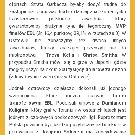
ofertach. Strata Garbacza byłaby dosyć trudna do
zastąpienia, ponieważ trudno dzisiaj znaleźć na rynku
transferowym polskiego zawodnika, który
gwarantowałby drużynie tyle, ile tegoroczny
MVP
finałów EBL
(śr. 16,4 punktów, 39,1% w rzutach za 3). W
Ostrowie nie zobaczymy też dwóch innych
zawodników, którzy znacząco przyłożyli się do
mistrzostwa –
Treya Kella
i
Chrisa Smitha
. W
przypadku Smitha mówi się o grze w Japonii, gdzie
mógłby liczyć na około
200 tysięcy dolarów za sezon
(zdecydowanie więcej niż w Ostrowie).
Jednak ostrowscy działacze dokonali już jednego
wzmocnienia, które można nazwać
hitem
transferowym EBL
. Podpisali umowę z
Damianem
Kuligiem
, który grał w Toruniu i w ostatnich latach jest
jednym z czołowych podkoszowych ligi. Reprezentant
Polski powinien być bardzo pożyteczny na boisku – w
porównaniu z
Josipem Sobinem
ma zdecydowanie