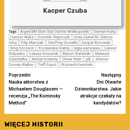
Kacper Czuba
Arged BM Slam Stal Ostrów Wielkopolski
Damian Kulig
Tags:
Dariusz Wyka
Dominik Olejniczak
Enea Zastal BC Zielona
Góra
Filip Matczak
Geoffrey Groselle
Kacper Borowski
King Szczecin
Kociewskie Diabły
legia warszawa
Łukasz
Diduszko
Łukasz Koszarek
Marcin Stefański
Mateusz
Szlachetka
Michał Kolenda
Olivier Vidin
plk
Sherron
Dorsey-Walker
Trefl Sopot
Wojciech Kamiński
Zobacz
Poprzedni
Następny
Nauka aktorstwa z
Dni Otwarte
wpisy
Michaelem Douglasem —
Dziennikarstwa. Jakie
recenzja „The Kominsky
atrakcje czekały na
Method”
kandydatów?
WIĘCEJ HISTORII