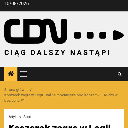
Przejdź
10/08/2026
do
treści
Menu
główne
Strona główna
Koszarek zagra w Legii. Stal najmocniejsza pod koszem? – Ruchy w
bezruchu #1
Artykuły
Sport