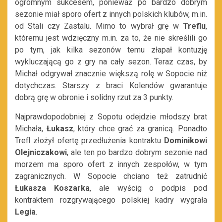
ogromnym sukcesem, ponieważ po bardzo dobrym
sezonie miał sporo ofert z innych polskich klubów, m.in.
od Stali czy Zastalu. Mimo to wybrał grę w
Treflu
,
któremu jest wdzięczny m.in. za to, że nie skreślili go
po tym, jak kilka sezonów temu złapał kontuzję
wykluczającą go z gry na cały sezon. Teraz czas, by
Michał odgrywał znacznie większą rolę w Sopocie niż
dotychczas. Starszy z braci Kolendów gwarantuje
dobrą grę w obronie i solidny rzut za 3 punkty.
Najprawdopodobniej z Sopotu odejdzie młodszy brat
Michała,
Łukasz
, który chce grać za granicą. Ponadto
Trefl złożył ofertę przedłużenia kontraktu
Dominikowi
Olejniczakowi
, ale ten po bardzo dobrym sezonie nad
morzem ma sporo ofert z innych zespołów, w tym
zagranicznych. W Sopocie chciano też zatrudnić
Łukasza Koszarka
, ale wyścig o podpis pod
kontraktem rozgrywającego polskiej kadry wygrała
Legia
.