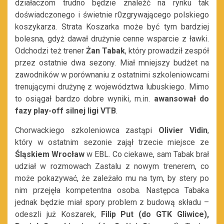
działaczom trudno będzie znaleźć na rynku tak
doświadczonego i świetnie r0zgrywającego polskiego
koszykarza. Strata Koszarka może być tym bardziej
bolesna, gdyż dawał drużynie cenne wsparcie z ławki.
Odchodzi też trener
Żan Tabak
, który prowadził zespół
przez ostatnie dwa sezony. Miał mniejszy budżet na
zawodników w porównaniu z ostatnimi szkoleniowcami
trenującymi drużynę z województwa lubuskiego. Mimo
to osiągał bardzo dobre wyniki, m.in.
awansował do
fazy play-off silnej ligi VTB
.
Chorwackiego szkoleniowca zastąpi
Olivier Vidin
,
który w ostatnim sezonie zajął trzecie miejsce ze
Śląskiem Wrocław
w EBL. Co ciekawe, sam Tabak brał
udział w rozmowach Zastalu z nowym trenerem, co
może pokazywać, że zależało mu na tym, by stery po
nim przejęła kompetentna osoba. Następca Tabaka
jednak będzie miał spory problem z budową składu –
odeszli już Koszarek,
Filip Put (do GTK Gliwice),