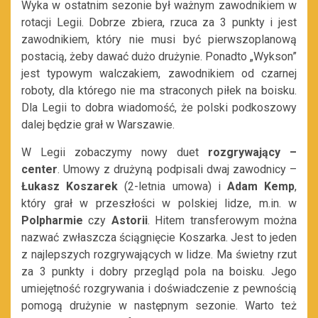
Wyka w ostatnim sezonie był ważnym zawodnikiem w
rotacji Legii. Dobrze zbiera, rzuca za 3 punkty i jest
zawodnikiem, który nie musi być pierwszoplanową
postacią, żeby dawać dużo drużynie. Ponadto „Wykson”
jest typowym walczakiem, zawodnikiem od czarnej
roboty, dla którego nie ma straconych piłek na boisku.
Dla Legii to dobra wiadomość, że polski podkoszowy
dalej będzie grał w Warszawie.
W Legii zobaczymy nowy duet
rozgrywający –
center
. Umowy z drużyną podpisali dwaj zawodnicy –
Łukasz Koszarek
(2-letnia umowa) i
Adam Kemp
,
który grał w przeszłości w polskiej lidze, m.in. w
Polpharmie
czy
Astorii
. Hitem transferowym można
nazwać zwłaszcza ściągnięcie Koszarka. Jest to jeden
z najlepszych rozgrywających w lidze. Ma świetny rzut
za 3 punkty i dobry przegląd pola na boisku. Jego
umiejętność rozgrywania i doświadczenie z pewnością
pomogą drużynie w następnym sezonie. Warto też