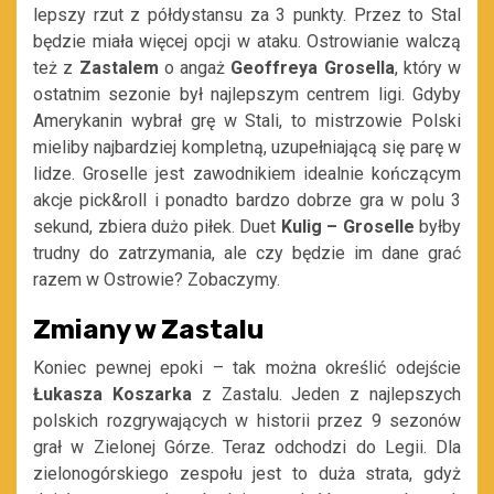
lepszy rzut z półdystansu za 3 punkty. Przez to Stal
będzie miała więcej opcji w ataku. Ostrowianie walczą
też z
Zastalem
o angaż
Geoffreya Grosella
, który w
ostatnim sezonie był najlepszym centrem ligi. Gdyby
Amerykanin wybrał grę w Stali, to mistrzowie Polski
mieliby najbardziej kompletną, uzupełniającą się parę w
lidze. Groselle jest zawodnikiem idealnie kończącym
akcje pick&roll i ponadto bardzo dobrze gra w polu 3
sekund, zbiera dużo piłek. Duet
Kulig – Groselle
byłby
trudny do zatrzymania, ale czy będzie im dane grać
razem w Ostrowie? Zobaczymy.
Zmiany w Zastalu
Koniec pewnej epoki – tak można określić odejście
Łukasza Koszarka
z Zastalu. Jeden z najlepszych
polskich rozgrywających w historii przez 9 sezonów
grał w Zielonej Górze. Teraz odchodzi do Legii. Dla
zielonogórskiego zespołu jest to duża strata, gdyż