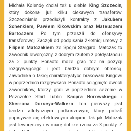
Michała Kolendę chciał też u siebie
King Szczecin
,
który dokonał już kilku ciekawych transferów.
Szczecinianie przedłużyli kontrakty z
Jakubem
Schenkiem, Pawłem Kikowskim oraz Mateuszem
Bartoszem
. Po tym przeszli do ofensywy
transferowej. Zaczęli od podpisania 2-letniej umowy z
Filipem Matczakiem
ze Spójni Stargard. Matczak to
zawodnik leworęczny, z dobrym rzutem z półdystansu i
za 3 punkty. Ponadto może grać też na pozycji
rozgrywającego i jest bardzo dobrym obrońcą.
Zawodnika o takiej charakterystyce brakowało Kingowi
w poprzednich rozgrywkach. Ponadto ściągnięto dwóch
zawodników, którzy grali w poprzednim sezonie w
Pszczółce Start Lublin:
Kacpra Borowskiego
i
Sherrona Dorseya-Walkera
. Ten pierwszy jest
bardzo atletycznym podkoszowym, który potrafi
popisywać się efektownymi akcjami. Tak jak Matczak
jest leworęczny i w miarę dobrze rzuca za 3 punkty. Z