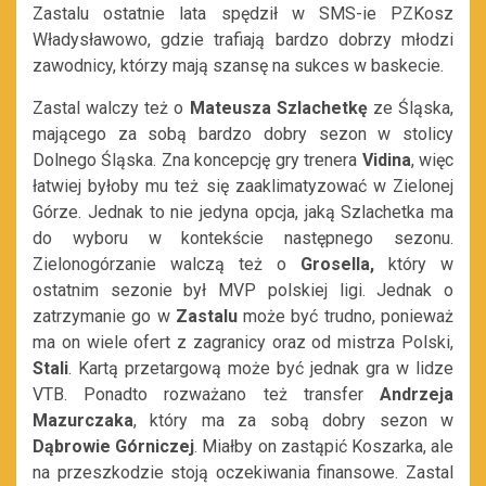
Zastalu ostatnie lata spędził w SMS-ie PZKosz
Władysławowo, gdzie trafiają bardzo dobrzy młodzi
zawodnicy, którzy mają szansę na sukces w baskecie.
Zastal walczy też o
Mateusza Szlachetkę
ze Śląska,
mającego za sobą bardzo dobry sezon w stolicy
Dolnego Śląska. Zna koncepcję gry trenera
Vidina
, więc
łatwiej byłoby mu też się zaaklimatyzować w Zielonej
Górze. Jednak to nie jedyna opcja, jaką Szlachetka ma
do wyboru w kontekście następnego sezonu.
Zielonogórzanie walczą też o
Grosella,
który w
ostatnim sezonie był MVP polskiej ligi. Jednak o
zatrzymanie go w
Zastalu
może być trudno, ponieważ
ma on wiele ofert z zagranicy oraz od mistrza Polski,
Stali
. Kartą przetargową może być jednak gra w lidze
VTB. Ponadto rozważano też transfer
Andrzeja
Mazurczaka
, który ma za sobą dobry sezon w
Dąbrowie Górniczej
. Miałby on zastąpić Koszarka, ale
na przeszkodzie stoją oczekiwania finansowe. Zastal