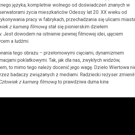
cznego języka, kompletnie wolnego od doświadczeń znanych w
bserwatorami życia mieszkańców Odessy lat 20. XX wieku od
ykonywania pracy w fabrykach, przechadzania się ulicami miast
wiek z kamerą filmową
stał się pionierskim dziełem
. Jest dowodem na istnienie pewnej filmowej idei, ujęciem
wcem a ludźmi.
nania tego obrazu – przełomowymi cięciami, dynamizmem
macjami poklatkowymi. Tak, jak dla nas, zwykłych widzów,
em, to mimo tego należy docenić jego wagę. Dzieło Wiertowa ni
przez badaczy związanych z mediami. Radziecki reżyser zmienił
Człowiek z kamerą filmową
to prawdziwa duma kina