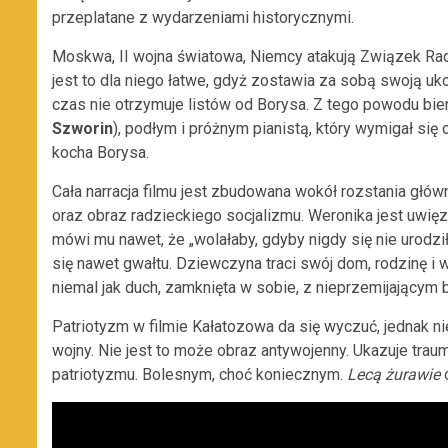
przeplatane z wydarzeniami historycznymi.
Moskwa, II wojna światowa, Niemcy atakują Związek Rad
jest to dla niego łatwe, gdyż zostawia za sobą swoją uk
czas nie otrzymuje listów od Borysa. Z tego powodu bie
Szworin
), podłym i próżnym pianistą, który wymigał się 
kocha Borysa.
Cała narracja filmu jest zbudowana wokół rozstania głó
oraz obraz radzieckiego socjalizmu. Weronika jest uwię
mówi mu nawet, że „wolałaby, gdyby nigdy się nie urodził
się nawet gwałtu. Dziewczyna traci swój dom, rodzinę i 
niemal jak duch, zamknięta w sobie, z nieprzemijającym
Patriotyzm w filmie Kałatozowa da się wyczuć, jednak n
wojny. Nie jest to może obraz antywojenny. Ukazuje traum
patriotyzmu. Bolesnym, choć koniecznym.
Lecą żurawie