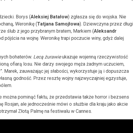
ziecki. Borys (
Aleksiej Batałow
) zgłasza się do wojska. Nie
ochaną, Weronikę (
Tatjana Samojłowa
). Dziewczyna przez dług
rze ślub z jego przybranym bratem, Markiem (
Aleksandr
od pójścia na wojnę. Weronikę trapi poczucie winy, gdyż dalej
wnych bohaterów.
Lecą żurawie
ukazuje wojenną rzeczywistość
zioną ofiarą losu. Nie darzy swojego męża żadnym uczuciem,
”. Marek, zauważając jej słabości, wykorzystuje ją i dopuszcza
własną godność. Przez resztę wojny najzwyczajniej egzystuje,
 bólem.
ie można pominąć faktu, że przedstawia także horror i bezsens
ę Rosjan, ale jednocześnie mówi o służbie dla kraju jako akcie
otrzymał Złotą Palmę na festiwalu w Cannes.