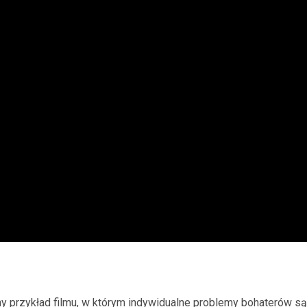
ny przykład filmu, w którym indywidualne problemy bohaterów są