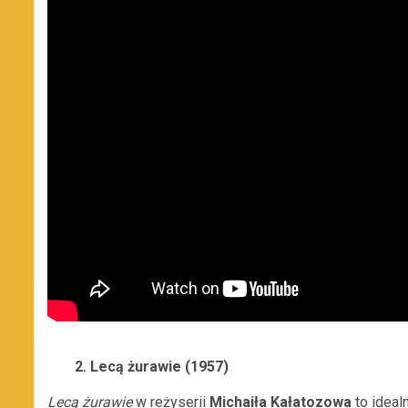
2. Lecą żurawie (1957)
Lecą żurawie
w reżyserii
Michaiła Kałatozowa
to ideal