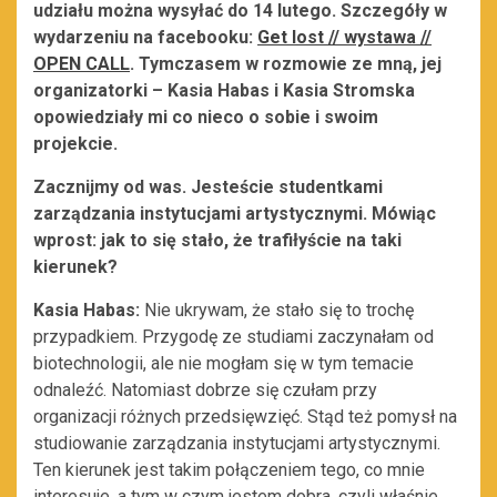
udziału można wysyłać do 14 lutego. Szczegóły w
wydarzeniu na facebooku:
Get lost // wystawa //
OPEN CALL
. Tymczasem w rozmowie ze mną, jej
organizatorki – Kasia Habas i Kasia Stromska
opowiedziały mi co nieco o sobie i swoim
projekcie.
Zacznijmy od was. Jesteście studentkami
zarządzania instytucjami artystycznymi. Mówiąc
wprost: jak to się stało, że trafiłyście na taki
kierunek?
Kasia Habas:
Nie ukrywam, że stało się to trochę
przypadkiem. Przygodę ze studiami zaczynałam od
biotechnologii, ale nie mogłam się w tym temacie
odnaleźć. Natomiast dobrze się czułam przy
organizacji różnych przedsięwzięć. Stąd też pomysł na
studiowanie zarządzania instytucjami artystycznymi.
Ten kierunek jest takim połączeniem tego, co mnie
interesuje, a tym w czym jestem dobra, czyli właśnie