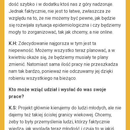
dość szybko i w dodatku ktoś nas z góry nadzoruje.
Jednak faktycznie, nie jest to łatwe, zwłaszcza ze
względu na to, że nie możemy być pewne, jak będzie
się rozwijała sytuacja epidemiologiczna i czy będziemy
mogły to zorganizować, tak jak chcemy, a nie online.
K.H:
Zdecydowanie najgorsza w tym jest ta
niepewność. Możemy wszystko teraz planować, a w
kwietniu okaże się, że będziemy musiały te plany
zmienić. Natomiast sama ilość pracy nie przeszkadza
nam tak bardzo, ponieważ nie odczuwamy jej dzięki
robieniu wszystkiego na bieżąco.
Kto może wziąć udział i wysłać do was swoje
prace?
K.S:
Projekt głównie kierujemy do ludzi młodych, ale nie
dajemy też takiej ścisłej granicy wiekowej. Chcemy,
żeby to były przemyślenia ludzi, którzy faktycznie
wiedzą, jak wygląda teraz młodość i czują to w jakiś