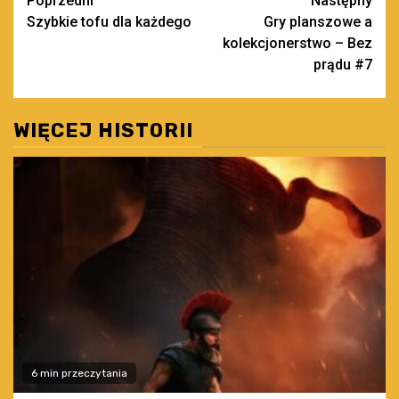
Zobacz
Poprzedni
Następny
Szybkie tofu dla każdego
Gry planszowe a
wpisy
kolekcjonerstwo – Bez
prądu #7
WIĘCEJ HISTORII
6 min przeczytania