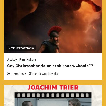
6 min przeczytania
Artykuły
Film
Kultura
Czy Christopher Nolan zrobił nas w „konia”?
01/08/2026
Hanna Wiczkowska