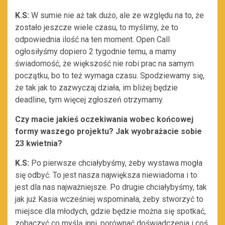
K.S:
W sumie nie aż tak dużo, ale ze względu na to, że
zostało jeszcze wiele czasu, to myślimy, że to
odpowiednia ilość na ten moment. Open Call
ogłosiłyśmy dopiero 2 tygodnie temu, a mamy
świadomość, że większość nie robi prac na samym
początku, bo to też wymaga czasu. Spodziewamy się,
że tak jak to zazwyczaj działa, im bliżej będzie
deadline, tym więcej zgłoszeń otrzymamy.
Czy macie jakieś oczekiwania wobec końcowej
formy waszego projektu? Jak wyobrażacie sobie
23 kwietnia?
K.S:
Po pierwsze chciałybyśmy, żeby wystawa mogła
się odbyć. To jest nasza największa niewiadoma i to
jest dla nas najważniejsze. Po drugie chciałybyśmy, tak
jak już Kasia wcześniej wspominała, żeby stworzyć to
miejsce dla młodych, gdzie będzie można się spotkać,
zobaczyć co myślą inni, porównać doświadczenia i coś