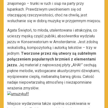
znajomego – trunki w ruch i siup na party przy
łupankach. Prawdziwym uwolnieniem się od
otaczającej rzeczywistości, choć na chwilę, jest
wsłuchanie się w dobrą muzykę w przyjemnym miejscu.
Agata Świętoń, to młoda, utalentowana i atrakcyjna, co
ucieszy męską część publiki, absolwentka wydziału
jazzu w Konserwatorium w Amsterdamie. Jest zdolną
wokalistką, kompozytorką i autorką tekstów – trzy w
jednym.
Tworzone przez nią utwory są subtelnym
połączeniem popularnych brzmień z elementami
jazzu.
Jej materiał z najnowszej płyty „AHA!” cechują
piękne melodie, wzbogacane akustycznymi dźwiękami,
wyśpiewane ciepłą, niebanalną barwą głosu. Całość
nadaje niepowtarzalną atmosferę i niezapomniane
wrażenia zmysłów.
Miejsce wydarzenia także spełnia oczekiwania w