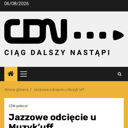
Przejdź
06/08/2026
do
treści
Menu
główne
Strona główna
Jazzowe odcięcie u Muzyk’uff
CDN poleca!
Jazzowe odcięcie u
Muzyk’uff