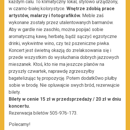
każdym calu. To klimatyczny lokal, stylowo urządzony,
w czarno-białej kolorystyce.
Wnętrze zdobią prace
artystów, malarzy i fotografików.
Meble zaś
wykonane zostały przez utalentowanych barmanów.
Aby w gardle nie zaschło, można popijać sobie
aromatyczną kawę, herbatę, bądź sączyć egzotyczne
drinki, wykwintne wino, czy też pszeniczne piwka.
Koncert jest świetną okazją do zrelaksowania się i
przede wszystkim do wysłuchania dobrych jazzowych
mieszanek. Ktoś, kto nie ma jeszcze planów na
przyszły czwartek, naprawdę zgrzeszyłby
bagatelizując tę propozycję. Potem dodatk0wo plułby
sobie w brodę. Nie opluwajcie swych bród, rezerwujcie
bilety.
Bilety w cenie 15 zł w przedsprzedaży / 20 zł w dniu
koncertu.
Rezerwacja biletów 505-976-173.
Polecamy!