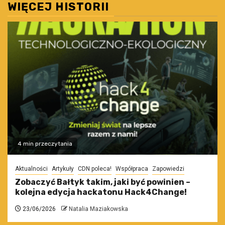
WIĘCEJ HISTORII
4 min przeczytania
Aktualności
Artykuły
CDN poleca!
Współpraca
Zapowiedzi
Zobaczyć Bałtyk takim, jaki być powinien –
kolejna edycja hackatonu Hack4Change!
23/06/2026
Natalia Maziakowska