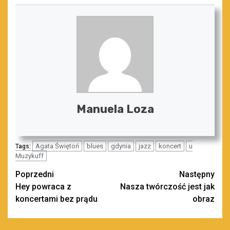
Manuela Loza
Agata Świętoń
blues
gdynia
jazz
koncert
u
Tags:
Muzykuff
Zobacz
Poprzedni
Następny
Hey powraca z
Nasza twórczość jest jak
wpisy
koncertami bez prądu
obraz