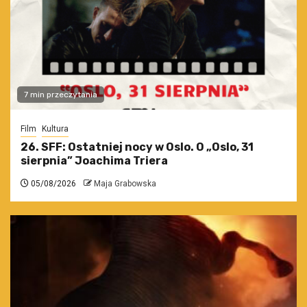
7 min przeczytania
Film
Kultura
26. SFF: Ostatniej nocy w Oslo. O „Oslo, 31
sierpnia” Joachima Triera
05/08/2026
Maja Grabowska