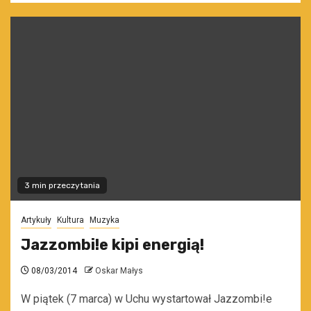
3 min przeczytania
Artykuły
Kultura
Muzyka
Jazzombi!e kipi energią!
08/03/2014
Oskar Małys
W piątek (7 marca) w Uchu wystartował Jazzombi!e