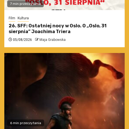
7 min przeczytania
Film
Kultura
26. SFF: Ostatniej nocy w Oslo. O „Oslo, 31
sierpnia” Joachima Triera
05/08/2026
Maja Grabowska
6 min przeczytania