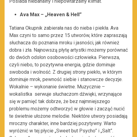
Posiada niebanalny i niepowtarzalny klimat.
Ava Max – „Heaven & Hell”
Tatiana Okupnik zabierała nas do nieba i piekła. Ava
Max czyni to samo przez 15 utworów, które zapraszają
słuchacza do poznania mroku i jasności, jak również
dobra i zła. Najnowszą płytę artystki możemy porównać
do dwóch odsłon osobowości człowieka. Pierwsza,
czyli niebo, to pozytywna energia, gdzie dominuje
swoboda i wolność. Z drugiej strony piekło, w którym
dominuje mrok, pewność siebie i stanowcze decyzje.
Wokalnie – wykonanie świetne. Muzycznie –
wokalistka serwuje słuchaczom dźwięki, wrzynające
się w pamięć tak dobrze, że bez najmniejszego
problemu możemy odtworzyć w głowie i zacząć nucić
te świetnie ułożone melodie. Niektóre utwory posiadają
mroczny charakter, inne bardziej pozytywny. Warto
wyróżnić w tej płycie „Sweet but Psycho” i „Salt”.