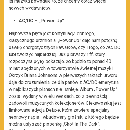
jej muzyka powoduje to, że chcemy coraz więcej
nowych wydawnictw.
AC/DC – „Power Up”
Najnowsza płyta jest kontynuacją dobrego,
klasycznego brzmienia. „Power Up” daje nam potężną
dawkę energetycznych kawałków, czyli tego, co AC/DC
lubi tworzyć najbardziej. Już pierwszy riff, który
rozpoczyna płytę, pokazuje, że będzie to ponad 40
minut spędzonych w towarzystwie świetnej muzyki.
Okrzyk Briana Johnsona w pierwszych taktach utworu
daje do zrozumienia, że dla panów z AC/DC emerytura
w najbliższych planach nie istnieje. Album „Power Up”
został wydany w wielu wersjach, co z pewnością
zadowoli muzycznych kolekcjonerów. Ciekawostką jest
limitowana edycja Deluxe, która zawiera specjalny
neonowy napis i wbudowany głośnik, z którego będzie
można usłyszeć piosenkę „Shot In The Dark”.