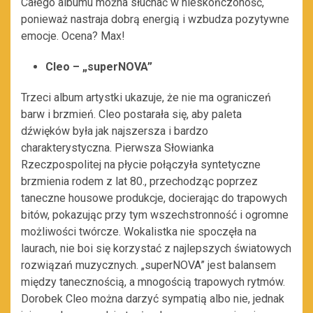
Całego albumu można słuchać w nieskończoność,
ponieważ nastraja dobrą energią i wzbudza pozytywne
emocje. Ocena? Max!
Cleo – „superNOVA”
Trzeci album artystki ukazuje, że nie ma ograniczeń
barw i brzmień. Cleo postarała się, aby paleta
dźwięków była jak najszersza i bardzo
charakterystyczna. Pierwsza Słowianka
Rzeczpospolitej na płycie połączyła syntetyczne
brzmienia rodem z lat 80., przechodząc poprzez
taneczne housowe produkcje, docierając do trapowych
bitów, pokazując przy tym wszechstronność i ogromne
możliwości twórcze. Wokalistka nie spoczęła na
laurach, nie boi się korzystać z najlepszych światowych
rozwiązań muzycznych. „superNOVA” jest balansem
między tanecznością, a mnogością trapowych rytmów.
Dorobek Cleo można darzyć sympatią albo nie, jednak