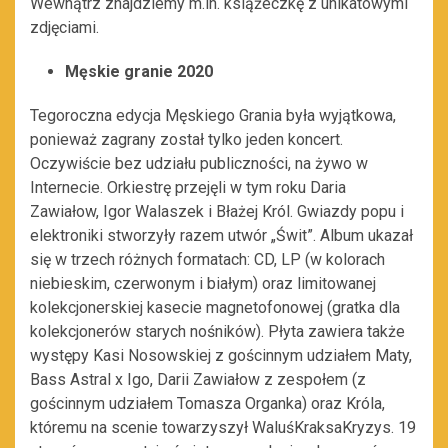
Wewnątrz znajdziemy m.in. książeczkę z unikatowymi
zdjęciami.
Męskie granie 2020
Tegoroczna edycja Męskiego Grania była wyjątkowa,
ponieważ zagrany został tylko jeden koncert.
Oczywiście bez udziału publiczności, na żywo w
Internecie. Orkiestrę przejęli w tym roku Daria
Zawiałow, Igor Walaszek i Błażej Król. Gwiazdy popu i
elektroniki stworzyły razem utwór „Świt”. Album ukazał
się w trzech różnych formatach: CD, LP (w kolorach
niebieskim, czerwonym i białym) oraz limitowanej
kolekcjonerskiej kasecie magnetofonowej (gratka dla
kolekcjonerów starych nośników). Płyta zawiera także
występy Kasi Nosowskiej z gościnnym udziałem Maty,
Bass Astral x Igo, Darii Zawiałow z zespołem (z
gościnnym udziałem Tomasza Organka) oraz Króla,
któremu na scenie towarzyszył WaluśKraksaKryzys. 19