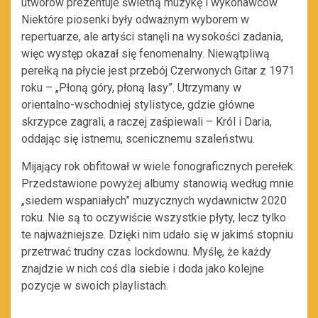
utworów prezentuje świetną muzykę i wykonawców.
Niektóre piosenki były odważnym wyborem w
repertuarze, ale artyści stanęli na wysokości zadania,
więc występ okazał się fenomenalny. Niewątpliwą
perełką na płycie jest przebój Czerwonych Gitar z 1971
roku – „Płoną góry, płoną lasy”. Utrzymany w
orientalno-wschodniej stylistyce, gdzie główne
skrzypce zagrali, a raczej zaśpiewali – Król i Daria,
oddając się istnemu, scenicznemu szaleństwu.
Mijający rok obfitował w wiele fonograficznych perełek.
Przedstawione powyżej albumy stanowią według mnie
„siedem wspaniałych” muzycznych wydawnictw 2020
roku. Nie są to oczywiście wszystkie płyty, lecz tylko
te najważniejsze. Dzięki nim udało się w jakimś stopniu
przetrwać trudny czas lockdownu. Myślę, że każdy
znajdzie w nich coś dla siebie i doda jako kolejne
pozycje w swoich playlistach.