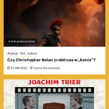
6 min przeczytania
Artykuły
Film
Kultura
Czy Christopher Nolan zrobił nas w „konia”?
01/08/2026
Hanna Wiczkowska