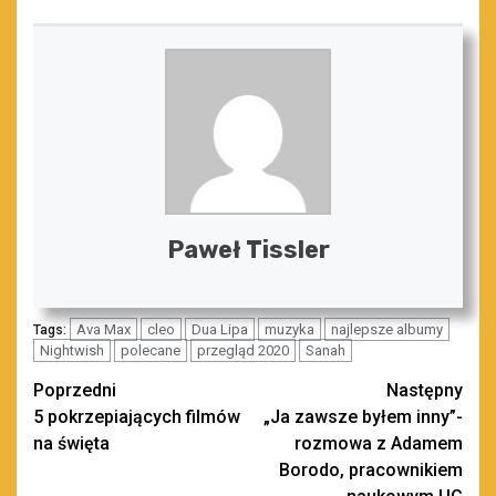
Paweł Tissler
Ava Max
cleo
Dua Lipa
muzyka
najlepsze albumy
Tags:
Nightwish
polecane
przegląd 2020
Sanah
Zobacz
Poprzedni
Następny
5 pokrzepiających filmów
„Ja zawsze byłem inny”-
wpisy
na święta
rozmowa z Adamem
Borodo, pracownikiem