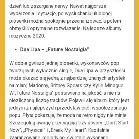
dzień lub zszargane nerwy. Nawet najgorsze
wydarzenia i sytuacje, po wysłuchaniu ulubionej
piosenki można spokojnie przeanalizować, a potem
obmyślić optymalne rozwiązanie. Najlepsze albumy
muzyczne 2020:
Dua Lipa – „Future Nostalgia”
W dobie gwiazd jednej piosenki, wykonawców pop
tworzących wyłącznie single, Dua Lipa w przyszłości
może okazać się jedną z najbardziej znanych artystek
na miarę Madonny, Britney Spears czy Kylie Minogue.
W „Future Nostalgia” postawiono na jakość, a nie na
niezliczoną liczbę tracków. Pojawił się album, który jest
jednym z najlepszych przedstawicieli współczesnego
popu. Płyta pokazuje, że moda na retro nigdy nie minie.
Szczególną uwagę przyciągają trzy utwory: „Don’t Start
Now”, „Physical” i „Break My Heart”. Kapitalnie
zaaranżowane, melodyjne, świetnie wykonane