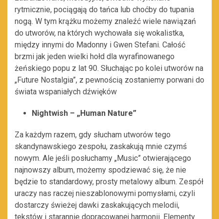
rytmicznie, pociągają do tańca lub choćby do tupania
nogą. W tym krążku możemy znaleźć wiele nawiązań
do utworów, na których wychowała się wokalistka,
między innymi do Madonny i Gwen Stefani. Całość
brzmi jak jeden wielki hołd dla wyrafinowanego
żeńskiego popu z lat 90. Słuchając po kolei utworów na
„Future Nostalgia”, z pewnością zostaniemy porwani do
świata wspaniałych dźwięków
Nightwish – „Human Nature”
Za każdym razem, gdy słucham utworów tego
skandynawskiego zespołu, zaskakują mnie czymś
nowym. Ale jeśli posłuchamy „Music” otwierającego
najnowszy album, możemy spodziewać się, że nie
będzie to standardowy, prosty metalowy album. Zespół
uraczy nas raczej nieszablonowymi pomysłami, czyli
dostarczy świeżej dawki zaskakujących melodii,
tekstów i starannie dopracowanej harmonii. Elementy