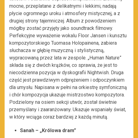
mocne, przeplatane z delikatnymi i lekkimi, nadają
płycie ogromnego uroku i atmosfery mistycznej, a z
drugiej strony tajemniczej. Album z powodzeniem
mógłby zostać przyjęty jako soundtrack filmowy.
Perfekcyjne wyważenie wokalu Floor Jansen i kunsztu
kompozytorskiego Tuomasa Holopainena, zabiera
słuchacza w głębię muzyczną i stylistyczną,
wypracowaną przez lata w zespole. „Human Nature”
składa się z dwóch krążków, co sprawia, że jest to
niecodzienna pozycja w dyskografii Nightwish. Druga
część jest prawdziwym odprężeniem i odpoczynkiem
dla umysłu. Napisana w pełni na orkiestrę symfoniczną
i chór kompozycja ukazuje mistrzostwo kompozytora.
Podzielony na osiem sekcji utwór, został świetnie
przemyślany i zaaranżowany. Ukazuje wspaniały świat,
w który wciąga coraz bardziej z każdą minutą.
Sanah – „Królowa dram”