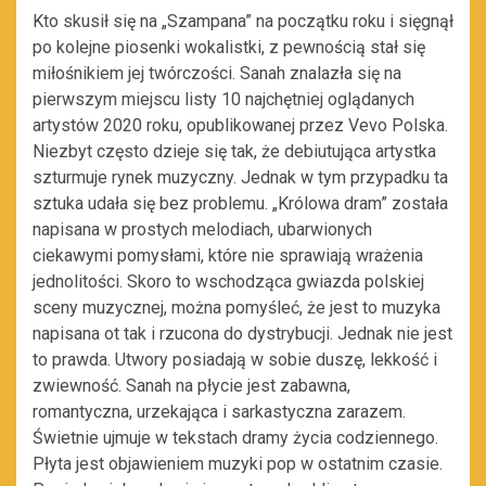
Kto skusił się na „Szampana” na początku roku i sięgnął
po kolejne piosenki wokalistki, z pewnością stał się
miłośnikiem jej twórczości. Sanah znalazła się na
pierwszym miejscu listy 10 najchętniej oglądanych
artystów 2020 roku, opublikowanej przez Vevo Polska.
Niezbyt często dzieje się tak, że debiutująca artystka
szturmuje rynek muzyczny. Jednak w tym przypadku ta
sztuka udała się bez problemu. „Królowa dram” została
napisana w prostych melodiach, ubarwionych
ciekawymi pomysłami, które nie sprawiają wrażenia
jednolitości. Skoro to wschodząca gwiazda polskiej
sceny muzycznej, można pomyśleć, że jest to muzyka
napisana ot tak i rzucona do dystrybucji. Jednak nie jest
to prawda. Utwory posiadają w sobie duszę, lekkość i
zwiewność. Sanah na płycie jest zabawna,
romantyczna, urzekająca i sarkastyczna zarazem.
Świetnie ujmuje w tekstach dramy życia codziennego.
Płyta jest objawieniem muzyki pop w ostatnim czasie.