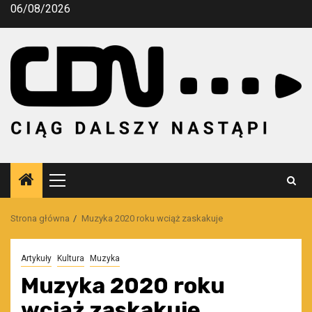
Przejdź
06/08/2026
do
treści
Menu
główne
Strona główna
Muzyka 2020 roku wciąż zaskakuje
Artykuły
Kultura
Muzyka
Muzyka 2020 roku
wciąż zaskakuje