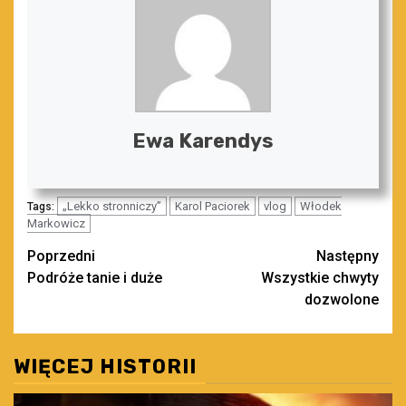
Ewa Karendys
„Lekko stronniczy”
Karol Paciorek
vlog
Włodek
Tags:
Markowicz
Zobacz
Poprzedni
Następny
Podróże tanie i duże
Wszystkie chwyty
wpisy
dozwolone
WIĘCEJ HISTORII