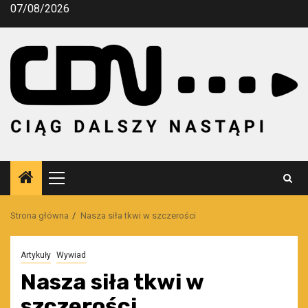
Przejdź
07/08/2026
do
treści
Menu
główne
Strona główna
Nasza siła tkwi w szczerości
Artykuły
Wywiad
Nasza siła tkwi w
szczerości