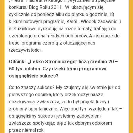
„Press” i laureat w kategorii „wyróżnienia specjalne”
konkursu Blog Roku 2011. W ukazującym się
cyklicznie od poniedziałku do piątku o godzinie 18
kilkuminutowym programie, Karol i Włodek zabawnie i
nietuzinkowo dyskutują na różne tematy, trafiając do
szerokiego grona młodych odbiorców. A inspiracje do
treści programu czerpią z otaczającej nas
rzeczywistości.
Odcinki „Lekko Stronniczego” liczą średnio 20 –
60 tys. odsłon. Czy dzięki temu programowi
osiągnęliście sukces?
Co to znaczy sukces? My czujemy się świetnie już od
pierwszego odcinka, który przekroczył nasze
oczekiwania, zwłaszcza, że to był projekt luźny i
zrobiony spontanicznie. Więc pod tym względem tak –
osiągnęliśmy sukces i jesteśmy zadowoleni,
zwłaszcza spotykając się z tak dobrym odbiorem
przez niemal rok.