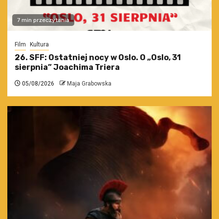
7 min przeczytania
Film
Kultura
26. SFF: Ostatniej nocy w Oslo. O „Oslo, 31
sierpnia” Joachima Triera
05/08/2026
Maja Grabowska