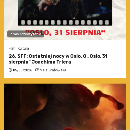
7 min przeczytania
Film
Kultura
26. SFF: Ostatniej nocy w Oslo. O „Oslo, 31
sierpnia” Joachima Triera
05/08/2026
Maja Grabowska