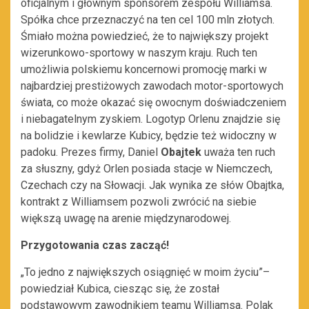
oficjalnym i głównym sponsorem zespołu Williamsa.
Spółka chce przeznaczyć na ten cel 100 mln złotych.
Śmiało można powiedzieć, że to największy projekt
wizerunkowo-sportowy w naszym kraju. Ruch ten
umożliwia polskiemu koncernowi promocję marki w
najbardziej prestiżowych zawodach motor-sportowych
świata, co może okazać się owocnym doświadczeniem
i niebagatelnym zyskiem. Logotyp Orlenu znajdzie się
na bolidzie i kewlarze Kubicy, będzie też widoczny w
padoku. Prezes firmy, Daniel
Obajtek
uważa ten ruch
za słuszny, gdyż Orlen posiada stacje w Niemczech,
Czechach czy na Słowacji. Jak wynika ze słów Obajtka,
kontrakt z Williamsem pozwoli zwrócić na siebie
większą uwagę na arenie międzynarodowej.
Przygotowania czas zacząć!
„To jedno z największych osiągnięć w moim życiu”–
powiedział Kubica, ciesząc się, że został
podstawowym zawodnikiem teamu Williamsa. Polak