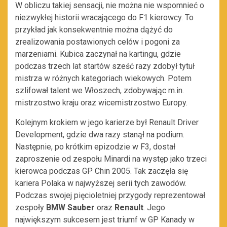
W obliczu takiej sensacji, nie można nie wspomnieć o
niezwykłej historii wracającego do F1 kierowcy. To
przykład jak konsekwentnie można dążyć do
zrealizowania postawionych celów i pogoni za
marzeniami. Kubica zaczynał na kartingu, gdzie
podczas trzech lat startów sześć razy zdobył tytuł
mistrza w różnych kategoriach wiekowych. Potem
szlifował talent we Włoszech, zdobywając m.in.
mistrzostwo kraju oraz wicemistrzostwo Europy.
Kolejnym krokiem w jego karierze był Renault Driver
Development, gdzie dwa razy stanął na podium.
Następnie, po krótkim epizodzie w F3, dostał
zaproszenie od zespołu Minardi na występ jako trzeci
kierowca podczas GP Chin 2005. Tak zaczęła się
kariera Polaka w najwyższej serii tych zawodów.
Podczas swojej pięcioletniej przygody reprezentował
zespoły
BMW Sauber
oraz
Renault
. Jego
największym sukcesem jest triumf w GP Kanady w