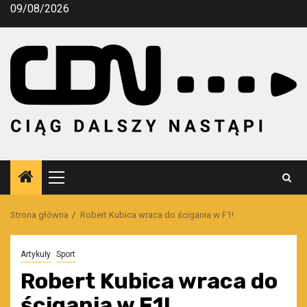
Przejdź
09/08/2026
do
treści
Menu
główne
Strona główna
Robert Kubica wraca do ścigania w F1!
Artykuły
Sport
Robert Kubica wraca do
ścigania w F1!