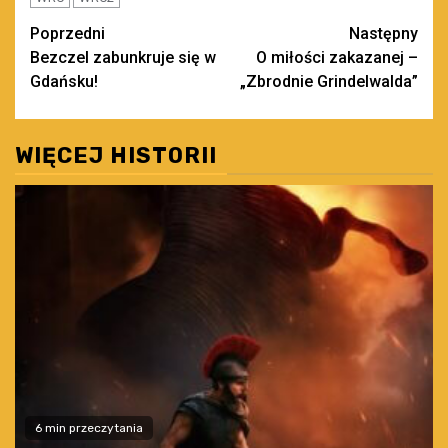
Zobacz
Poprzedni
Następny
Bezczel zabunkruje się w
O miłości zakazanej –
wpisy
Gdańsku!
„Zbrodnie Grindelwalda”
WIĘCEJ HISTORII
6 min przeczytania