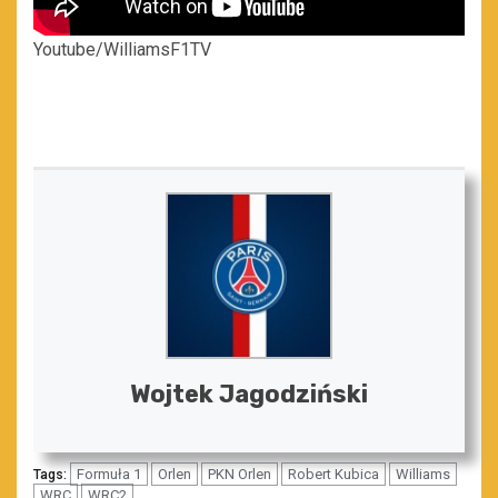
Youtube/WilliamsF1TV
Wojtek Jagodziński
Formuła 1
Orlen
PKN Orlen
Robert Kubica
Williams
Tags:
WRC
WRC2