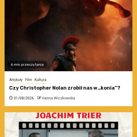
6 min przeczytania
Artykuły
Film
Kultura
Czy Christopher Nolan zrobił nas w „konia”?
01/08/2026
Hanna Wiczkowska