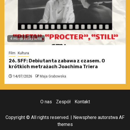
4 min przeczytania
Film
Kultura
26. SFF: Debiutanta zabawa z czasem. O
krótkich metrażach Joachima Triera
14/07/2026
Maja Grabowska
O nas
Zespół
Kontakt
Copyright © All rights reserved.
|
Newsphere
autorstwa AF
themes