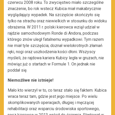
czerwcu 2008 roku. To zwycięstwo miało szczególne
znaczenie, bo rok wstecz Kubica miał makabrycznie
wyglądający wypadek. Na szczęście skończyło się
tylko na strachu oraz niewielkich w stosunku do widoku
obrażenia. W 2011 r. polski kierowca wziął udział w
rajdzie samochodowym Ronde di Andora, podczas
którego znów uległ fatalnemu wypadkowi. Tym razem
nie miał tyle szczęścia; doznał wielokrotnych złamań
ręki, nogi oraz uszkodzenia kości dłoni. Wszyscy
myśleli, że rajdowa kariera Kubicy legła w gruzach, nie
mówiąc już o startach w Formule 1. On jednak nie
poddał się.
Niemożliwe nie istnieje!
Mało kto wierzył w to, co teraz stało się faktem. Kubica
wraca teraz tam, gdzie jest jego miejsce. Po wielu
skomplikowanych operacjach, długiej i męczącej
rehabilitacji oraz wsparciu środowiska sportowego,
nasz kierowca w 2013 wrócił do ścigania. Startował w