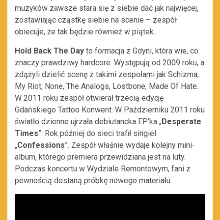
muzyków zawsze stara się z siebie dać jak najwięcej,
zostawiając cząstkę siebie na scenie – zespół
obiecuje, że tak będzie również w piątek.
Hold Back The Day
to formacja z Gdyni, która wie, co
znaczy prawdziwy hardcore. Występują od 2009 roku, a
zdążyli dzielić scenę z takimi zespołami jak Schizma,
My Riot, None, The Analogs, Lostbone, Made Of Hate.
W 2011 roku zespół otwierał trzecią edycję
Gdańskiego Tattoo Konwent. W Październiku 2011 roku
światło dzienne ujrzała debiutancka EP’ka „
Desperate
Times
”. Rok później do sieci trafił singiel
„
Confessions
”. Zespół właśnie wydaje kolejny mini-
album, którego premiera przewidziana jest na luty.
Podczas koncertu w Wydziale Remontowym, fani z
pewnością dostaną próbkę nowego materiału.