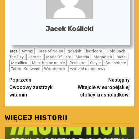
Jacek Koślicki
Antrax
Case of Noise
gdańsk
hardcore
Hold Back
Tags:
The Day
Jarocin
Made Of Hate
Materia
Megadeth
metal
Metallica
Must be the music
Reshape
Slayer
Sonisphere
Tattoo Konwent
Woodstock
wydział remontowy
Zobacz
Poprzedni
Następny
Owocowy zastrzyk
Witajcie w europejskiej
wpisy
witamin
stolicy krasnoludków!
WIĘCEJ HISTORII