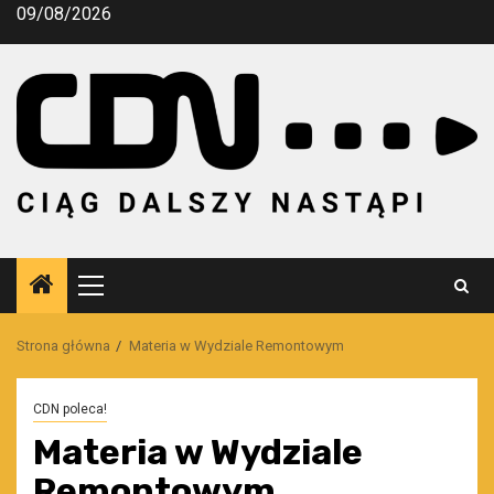
Przejdź
09/08/2026
do
treści
Menu
główne
Strona główna
Materia w Wydziale Remontowym
CDN poleca!
Materia w Wydziale
Remontowym