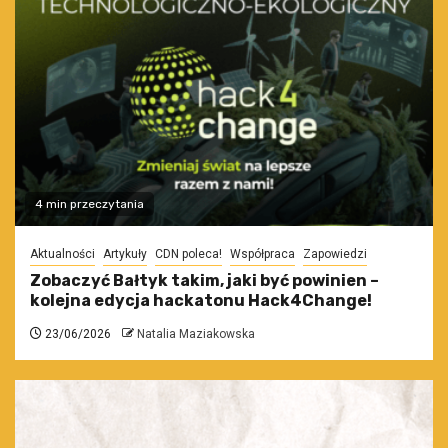
4 min przeczytania
Aktualności
Artykuły
CDN poleca!
Współpraca
Zapowiedzi
Zobaczyć Bałtyk takim, jaki być powinien –
kolejna edycja hackatonu Hack4Change!
23/06/2026
Natalia Maziakowska