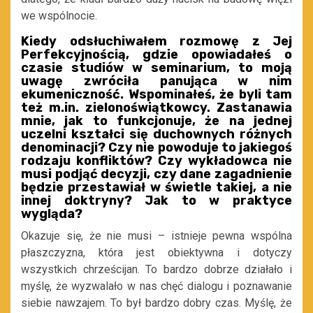
we wspólnocie.
Kiedy odsłuchiwałem rozmowę z Jej
Perfekcyjnością, gdzie opowiadałeś o
czasie studiów w seminarium, to moją
uwagę zwróciła panująca w nim
ekumeniczność. Wspominałeś, że byli tam
też m.in. zielonoświątkowcy. Zastanawia
mnie, jak to funkcjonuje, że na jednej
uczelni kształci się duchownych różnych
denominacji? Czy nie powoduje to jakiegoś
rodzaju konfliktów? Czy wykładowca nie
musi podjąć decyzji, czy dane zagadnienie
będzie przestawiał w świetle takiej, a nie
innej doktryny? Jak to w praktyce
wygląda?
Okazuje się, że nie musi – istnieje pewna wspólna
płaszczyzna, która jest obiektywna i dotyczy
wszystkich chrześcijan. To bardzo dobrze działało i
myślę, że wyzwalało w nas chęć dialogu i poznawanie
siebie nawzajem. To był bardzo dobry czas. Myślę, że