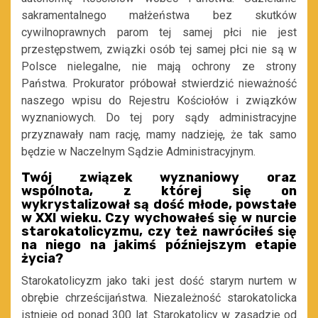
sakramentalnego małżeństwa bez skutków
cywilnoprawnych parom tej samej płci nie jest
przestępstwem, związki osób tej samej płci nie są w
Polsce nielegalne, nie mają ochrony ze strony
Państwa. Prokurator próbował stwierdzić nieważność
naszego wpisu do Rejestru Kościołów i związków
wyznaniowych. Do tej pory sądy administracyjne
przyznawały nam rację, mamy nadzieję, że tak samo
będzie w Naczelnym Sądzie Administracyjnym.
Twój związek wyznaniowy oraz
wspólnota, z której się on
wykrystalizował są dość młode, powstałe
w XXI wieku. Czy wychowałeś się w nurcie
starokatolicyzmu, czy też nawróciłeś się
na niego na jakimś późniejszym etapie
życia?
Starokatolicyzm jako taki jest dość starym nurtem w
obrębie chrześcijaństwa. Niezależność starokatolicka
istnieje od ponad 300 lat. Starokatolicy w zasadzie od