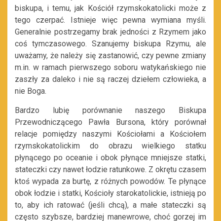
biskupa, i temu, jak Kościół rzymskokatolicki może z
tego czerpać. Istnieje więc pewna wymiana myśli.
Generalnie postrzegamy brak jedności z Rzymem jako
coś tymczasowego. Szanujemy biskupa Rzymu, ale
uważamy, że należy się zastanowić, czy pewne zmiany
m.in. w ramach pierwszego soboru watykańskiego nie
zaszły za daleko i nie są raczej dziełem człowieka, a
nie Boga.
Bardzo lubię porównanie naszego Biskupa
Przewodniczącego Pawła Bursona, który porównał
relacje pomiędzy naszymi Kościołami a Kościołem
rzymskokatolickim do obrazu wielkiego statku
płynącego po oceanie i obok płynące mniejsze statki,
stateczki czy nawet łodzie ratunkowe. Z okrętu czasem
ktoś wypada za burtę, z różnych powodów. Te płynące
obok łodzie i statki, Kościoły starokatolickie, istnieją po
to, aby ich ratować (jeśli chcą), a małe stateczki są
często szybsze, bardziej manewrowe, choć gorzej im