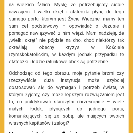
na wielkich falach. Myślę, że potrzebujemy siebie
nawzajem. I wielki okręt i stateczki płyną do tego
samego portu, którym jest Życie Wieczne, mamy ten
sam cel podstawowy – opowiadać o Jezusie i
pomagać nawiązywać z nim więzi. Mam nadzieję, że
„wielki okręt” nie pójdzie na dno, choć niektórzy tak
określają obecny kryzys w Kościele
rzymskokatolickim, w każdym jednak przypadku te
stateczki i łodzie ratunkowe obok są potrzebne.
Odchodząc od tego obrazu, moje pytanie brzmi czy
rzeczywiście duża instytucja może szybciej
dostosować się do wymagań i potrzeb świata, w
którym żyjemy, czy może lepszym rozwiązaniem jest
to, co praktykowali starożytni chrześcijanie – wiele
małych łódek, płynących do jednego portu,
komunikujących się ze sobą, ale mających swoich
własnych kapitanów i załogi?