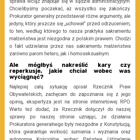
sprawa wciąż znajduje się w sądzie administracyjnym.
Chcielibyśmy poczekać, aż wszystko się zakończy.
Prokurator generalny przedstawiał różne argumenty, ale
jedyny, który jeszcze się „uchował” przed odrzuceniem,
to ten, według którego to nasza praktyka sakramentu
małżeństwa jest niezgodna z polskim prawem. Chodzi
o fakt udzielania przez nas sakramentu małżeństwa
zarówno parom hetero, jak i homoseksualnym.
Ale mógłbyś nakreślić kary czy
reperkusje, jakie chciał wobec was
wyciągnąć?
Najlepiej całą sytuację opisał Rzecznik Praw
Obywatelskich, zachęcam do zapoznania się z jego
opinią, ekspertyza jest na stronie internetowej RPO.
Warto też dodać, że Rzecznik dołączył do naszej
sprawy po naszej stronie uznając, że działania
Prokuratora generalnego były niezgodne z Konstytucją,
która gwarantuje wolność sumienia i wyznania oraz
autonomię Kościołów wobec Państwa. Udzielanie