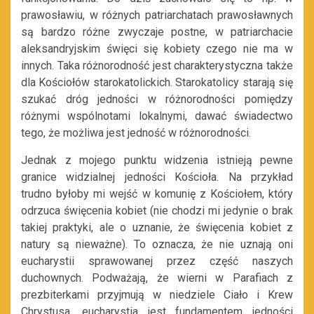
prawosławiu, w różnych patriarchatach prawosławnych
są bardzo różne zwyczaje postne, w patriarchacie
aleksandryjskim święci się kobiety czego nie ma w
innych. Taka różnorodność jest charakterystyczna także
dla Kościołów starokatolickich. Starokatolicy starają się
szukać dróg jedności w różnorodności pomiędzy
różnymi wspólnotami lokalnymi, dawać świadectwo
tego, że możliwa jest jedność w różnorodności.
Jednak z mojego punktu widzenia istnieją pewne
granice widzialnej jedności Kościoła. Na przykład
trudno byłoby mi wejść w komunię z Kościołem, który
odrzuca święcenia kobiet (nie chodzi mi jedynie o brak
takiej praktyki, ale o uznanie, że święcenia kobiet z
natury są nieważne). To oznacza, że nie uznają oni
eucharystii sprawowanej przez część naszych
duchownych. Podważają, że wierni w Parafiach z
prezbiterkami przyjmują w niedziele Ciało i Krew
Chrystusa, eucharystia jest fundamentem jedności