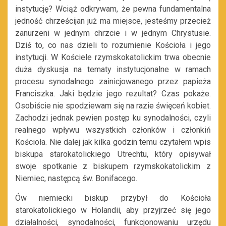
instytucję? Wciąż odkrywam, że pewna fundamentalna
jedność chrześcijan już ma miejsce, jesteśmy przecież
zanurzeni w jednym chrzcie i w jednym Chrystusie.
Dziś to, co nas dzieli to rozumienie Kościoła i jego
instytucji. W Kościele rzymskokatolickim trwa obecnie
duża dyskusja na tematy instytucjonalne w ramach
procesu synodalnego zainicjowanego przez papieża
Franciszka. Jaki będzie jego rezultat? Czas pokaże.
Osobiście nie spodziewam się na razie święceń kobiet.
Zachodzi jednak pewien postęp ku synodalności, czyli
realnego wpływu wszystkich członków i członkiń
Kościoła. Nie dalej jak kilka godzin temu czytałem wpis
biskupa starokatolickiego Utrechtu, który opisywał
swoje spotkanie z biskupem rzymskokatolickim z
Niemiec, następcą św. Bonifacego.
Ów niemiecki biskup przybył do Kościoła
starokatolickiego w Holandii, aby przyjrzeć się jego
działalności, synodalności, funkcjonowaniu urzędu