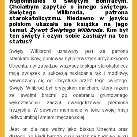
Wspomniałeś o Świętym Bonifacym.
Chciałbym zapytać o innego świętego,
Świętego Wilibroda, patrona
starokatolicyzmu. Niedawno w języku
polskim ukazała się książka na jego
temat
Żywot Świętego Wilibroda
. Kim był
ten święty i czym sobie zasłużył na ten
status?
Święty Willibrord uznawany jest za patrona
starokatolików, ponieważ był pierwszym arcybiskupem
Utrechtu, i w zasadzie wszyscy biskupi starokatoliccy
mają związek z sukcesją nakładania rąk i modlitwy,
wywodzącą się od Chrystusa przez tego świętego.
Święty Wilibrod był brytyjskim mnichem, który razem
ze swoimi braćmi po odebraniu gruntownego
wykształceniu zaczął ewangelizować plemiona
fryzyjskie. W pewnym momencie w toku swojej misji
ledwo umknął śmierci męczeńskiej.
Jest on dla nas ważny jako biskup Utrechtu oraz
dlatego, że kładł bardzo duży nacisk na budowę więzi