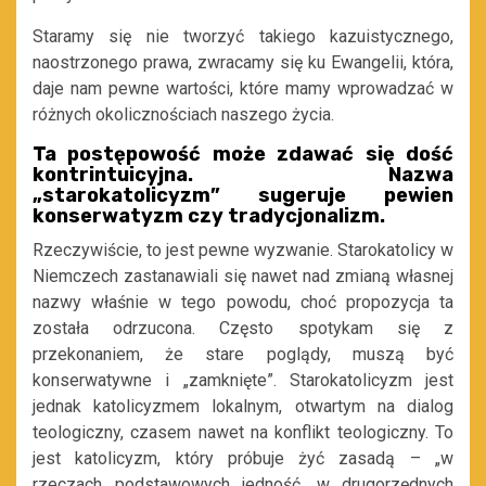
Staramy się nie tworzyć takiego kazuistycznego,
naostrzonego prawa, zwracamy się ku Ewangelii, która,
daje nam pewne wartości, które mamy wprowadzać w
różnych okolicznościach naszego życia.
Ta postępowość może zdawać się dość
kontrintuicyjna. Nazwa
„starokatolicyzm” sugeruje pewien
konserwatyzm czy tradycjonalizm.
Rzeczywiście, to jest pewne wyzwanie. Starokatolicy w
Niemczech zastanawiali się nawet nad zmianą własnej
nazwy właśnie w tego powodu, choć propozycja ta
została odrzucona. Często spotykam się z
przekonaniem, że stare poglądy, muszą być
konserwatywne i „zamknięte”. Starokatolicyzm jest
jednak katolicyzmem lokalnym, otwartym na dialog
teologiczny, czasem nawet na konflikt teologiczny. To
jest katolicyzm, który próbuje żyć zasadą – „w
rzeczach podstawowych jedność, w drugorzędnych