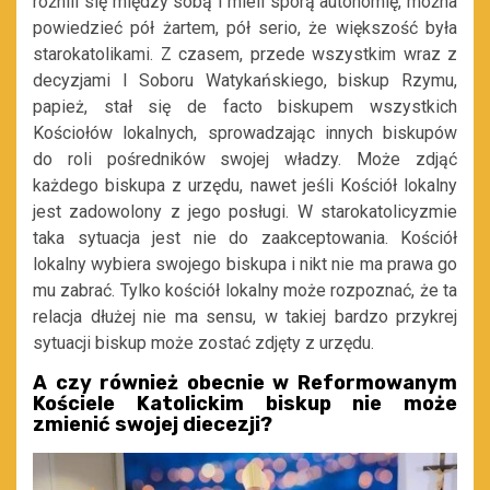
różnili się między sobą i mieli sporą autonomię, można
powiedzieć pół żartem, pół serio, że większość była
starokatolikami. Z czasem, przede wszystkim wraz z
decyzjami I Soboru Watykańskiego, biskup Rzymu,
papież, stał się de facto biskupem wszystkich
Kościołów lokalnych, sprowadzając innych biskupów
do roli pośredników swojej władzy. Może zdjąć
każdego biskupa z urzędu, nawet jeśli Kościół lokalny
jest zadowolony z jego posługi. W starokatolicyzmie
taka sytuacja jest nie do zaakceptowania. Kościół
lokalny wybiera swojego biskupa i nikt nie ma prawa go
mu zabrać. Tylko kościół lokalny może rozpoznać, że ta
relacja dłużej nie ma sensu, w takiej bardzo przykrej
sytuacji biskup może zostać zdjęty z urzędu.
A czy również obecnie w Reformowanym
Kościele Katolickim biskup nie może
zmienić swojej diecezji?