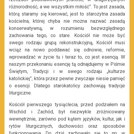
różnorodność, a we wszystkim miłość”. To jest zasada,
którą staramy się kierować, jest to starożytna zasada
kościelna, której chyba nie można nazwać zasadą
konserwatywną, w rozumieniu bezwzględnego
zachowania tego, co stare. Kościół nie może być
swego rodzaju grupą rekonstrukcyjną, Kościół musi
wciąż na nowo poddawać się odnowie, reformie,
wprowadzać w życie tu i teraz to, co jest esencją. W
naszym przekonaniu esencję tą odnajdujemy w Piśmie
Świętym, Tradycji i w swego rodzaju „kulturze
katolickiej”, która przez pewne zwyczaje niesie pamięć
o esencji. Dlatego starokatolicy zachowują tradycje
liturgiczne.
Kościół pierwszego tysiąclecia, przed podziałem na
Wschód i Zachód, był niezwykle zróżnicowany
wewnętrznie, zarówno pod kątem języków, kultur, jak i
rytów liturgicznych, duchowości oraz sposobów
funkcjonowania. Do dziś zachowało się to np. w