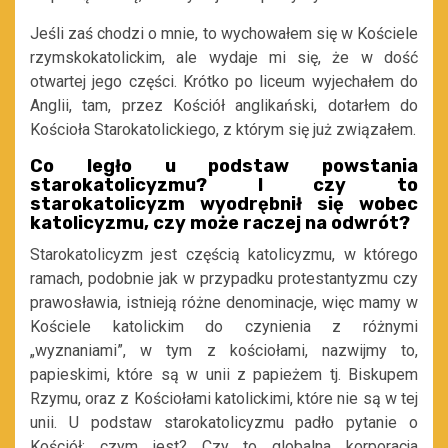
Jeśli zaś chodzi o mnie, to wychowałem się w Kościele
rzymskokatolickim, ale wydaje mi się, że w dość
otwartej jego części. Krótko po liceum wyjechałem do
Anglii, tam, przez Kościół anglikański, dotarłem do
Kościoła Starokatolickiego, z którym się już związałem.
Co legło u podstaw powstania
starokatolicyzmu? I czy to
starokatolicyzm wyodrębnił się wobec
katolicyzmu, czy może raczej na odwrót?
Starokatolicyzm jest częścią katolicyzmu, w którego
ramach, podobnie jak w przypadku protestantyzmu czy
prawosławia, istnieją różne denominacje, więc mamy w
Kościele katolickim do czynienia z różnymi
„wyznaniami”, w tym z kościołami, nazwijmy to,
papieskimi, które są w unii z papieżem tj. Biskupem
Rzymu, oraz z Kościołami katolickimi, które nie są w tej
unii. U podstaw starokatolicyzmu padło pytanie o
Kościół: czym jest? Czy to globalna korporacja