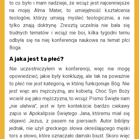
to co było i mam nadzieje, że wciąż jest najcenniejsze
na mojej Alma Mater, to umiejętność kształcenia
teologów, którzy umieją myśleć teologicznie, a nie
tylko znają doktrynę. Zresztą uczelnia nie bała się
trudnych tematów i wciąż nie boi, kilka tygodni temu
odbyła się na niej konferencja naukowa na temat płci
Boga.
A jaka jest ta płeć?
Nie uczestniczyłem w konferencji, więc nie mogę
opowiedzieć, jakie były konkluzję, ale tak na poważnie
to płeć nie jest kategorią, w której funkcjonuje Bóg. Nie
jest więc ani mężczyzną, ani kobietą. Choć Syn Boży
wcielił się jako mężczyzna, to wciąż Pismo Święte nam
„nie ułatwia”, jest w tym kontekście bardzo ciekawy
zapis w Apokalipsie Świętego Jana, któremu miał się
objawić Jezus, z pasem na piersiach. Autor biblijny
jednak, nie użył greckiego słowa określającego męski
tors a słowo, które oznaczało damski biust. Skoro więc