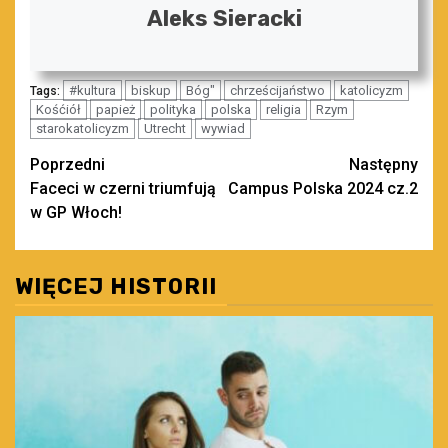
Aleks Sieracki
#kultura
biskup
Bóg"
chrześcijaństwo
katolicyzm
Tags:
Kośćiół
papież
polityka
polska
religia
Rzym
starokatolicyzm
Utrecht
wywiad
Zobacz
Poprzedni
Następny
Faceci w czerni triumfują
Campus Polska 2024 cz.2
wpisy
w GP Włoch!
WIĘCEJ HISTORII