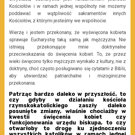
Kościołów i w ramach jednej wspólnoty nie możemy
poddawać w wątpliwość sakramentów innych
Kościołów, z którymi jesteśmy we wspólnocie.
Wierzę i jestem przekonany, że wyświęcona kobieta
sprawuje Eucharystię taką samą jak mężczyzna. Nie
istnieją przekonujące mnie doktrynalne
przeciwskazania do święcenia kobiet. To, że przez
wieki święcono tylko mężczyzn wynikało z kultury, nie z
doktryny, choć często posługiwano się cytatami z Biblii,
aby utwierdzać patriarchalne i mizoginiczne
przekonania.
Patrząc bardzo daleko w przyszłość, to
czy gdyby w działaniu kościoła
rzymskokatolickiego zaszły daleko
posunięte zmiany, właśnie chociażby w
kwestii święcenia kobiet czy
funkcjonowania urzędu biskupa, to czy
otwarłoby to drogę ku zjednoczeniu
wszystkich katolików w ramach jednej