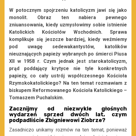
W potocznym spojrzeniu katolicyzm jawi się jako
monolit. Obraz ten nabiera pewnego
zniuansowania, kiedy uzmysłowimy sobie istnienie
Katolickich Kościołów Wschodnich. Sprawa
komplikuje się jeszcze bardziej, kiedy weźmiemy
pod uwagę sedewakantystów, katolików
nieuznających papieży wybranych po śmierci Piusa
XII w 1958 r. Czym jednak jest starokatolicyzm,
prąd poddający krytyce nie tyle konkretnych
papieży, co cały ustrój współczesnego Kościoła
Rzymskokatolickiego? Na ten temat rozmawiam z
biskupem Reformowanego Kościoła Katolickiego –
Tomaszem Puchalskim.
Zacznijmy od niezwykle głośnych
wydarzeń sprzed dwóch lat, czym
podpadliście Zbigniewowi Ziobrze?
Zasadniczo unikamy rozmów na ten temat, ponieważ