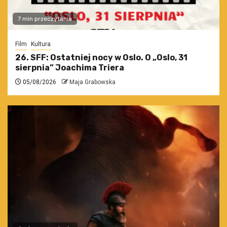
7 min przeczytania
Film
Kultura
26. SFF: Ostatniej nocy w Oslo. O „Oslo, 31
sierpnia” Joachima Triera
05/08/2026
Maja Grabowska