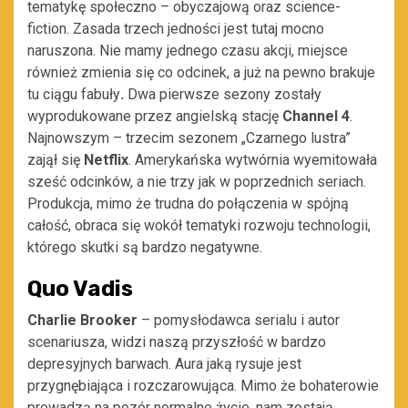
tematykę społeczno – obyczajową oraz science-
fiction. Zasada trzech jedności jest tutaj mocno
naruszona. Nie mamy jednego czasu akcji, miejsce
również zmienia się co odcinek, a już na pewno brakuje
tu ciągu fabuły
.
Dwa pierwsze sezony zostały
wyprodukowane przez angielską stację
Channel 4
.
Najnowszym – trzecim sezonem „Czarnego lustra”
zajął się
Netflix
. Amerykańska wytwórnia wyemitowała
sześć odcinków, a nie trzy jak w poprzednich seriach.
Produkcja, mimo że trudna do połączenia w spójną
całość, obraca się wokół tematyki rozwoju technologii,
którego skutki są bardzo negatywne.
Quo Vadis
Charlie Brooker
– pomysłodawca serialu i autor
scenariusza, widzi naszą przyszłość w bardzo
depresyjnych barwach. Aura jaką rysuje jest
przygnębiająca i rozczarowująca. Mimo że bohaterowie
prowadzą na pozór normalne życie, nam zostają