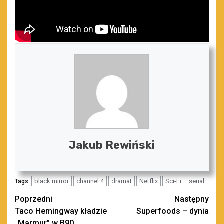
Jakub Rewiński
black mirror
channel 4
dramat
Netflix
Sci-Fi
serial
Tags:
Zobacz
Poprzedni
Następny
Taco Hemingway kładzie
Superfoods – dynia
wpisy
„Marmur” w B90