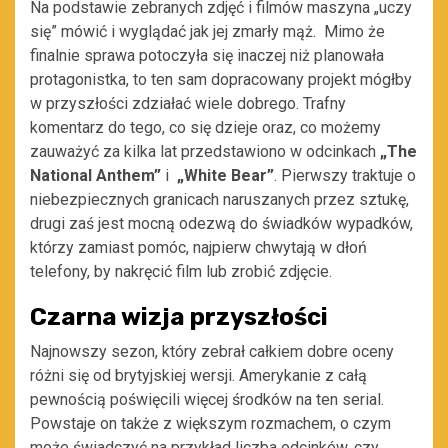
Na podstawie zebranych zdjęć i filmów maszyna „uczy
się” mówić i wyglądać jak jej zmarły mąż. Mimo że
finalnie sprawa potoczyła się inaczej niż planowała
protagonistka, to ten sam dopracowany projekt mógłby
w przyszłości zdziałać wiele dobrego. Trafny
komentarz do tego, co się dzieje oraz, co możemy
zauważyć za kilka lat przedstawiono w odcinkach
„The
National Anthem”
i
„White Bear”
. Pierwszy traktuje o
niebezpiecznych granicach naruszanych przez sztukę,
drugi zaś jest mocną odezwą do świadków wypadków,
którzy zamiast pomóc, najpierw chwytają w dłoń
telefony, by nakręcić film lub zrobić zdjęcie.
Czarna wizja przyszłości
Najnowszy sezon, który zebrał całkiem dobre oceny
różni się od brytyjskiej wersji. Amerykanie z całą
pewnością poświęcili więcej środków na ten serial.
Powstaje on także z większym rozmachem, o czym
może świadczyć na przykład liczba odcinków, czy