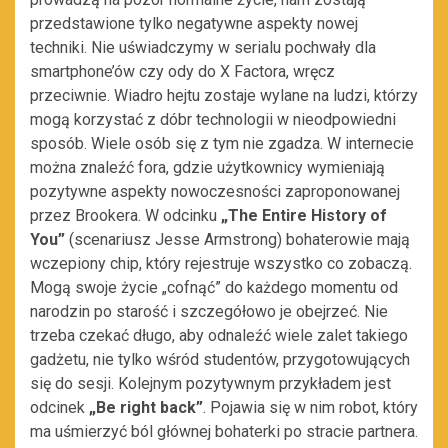
przedstawione tylko negatywne aspekty nowej
techniki. Nie uświadczymy w serialu pochwały dla
smartphone’ów czy ody do X Factora, wręcz
przeciwnie. Wiadro hejtu zostaje wylane na ludzi, którzy
mogą korzystać z dóbr technologii w nieodpowiedni
sposób. Wiele osób się z tym nie zgadza. W internecie
można znaleźć fora, gdzie użytkownicy wymieniają
pozytywne aspekty nowoczesności zaproponowanej
przez Brookera. W odcinku
„The Entire History of
You”
(scenariusz Jesse Armstrong) bohaterowie mają
wczepiony chip, który rejestruje wszystko co zobaczą.
Mogą swoje życie „cofnąć” do każdego momentu od
narodzin po starość i szczegółowo je obejrzeć. Nie
trzeba czekać długo, aby odnaleźć wiele zalet takiego
gadżetu, nie tylko wśród studentów, przygotowujących
się do sesji. Kolejnym pozytywnym przykładem jest
odcinek
„Be right back”
. Pojawia się w nim robot, który
ma uśmierzyć ból głównej bohaterki po stracie partnera.