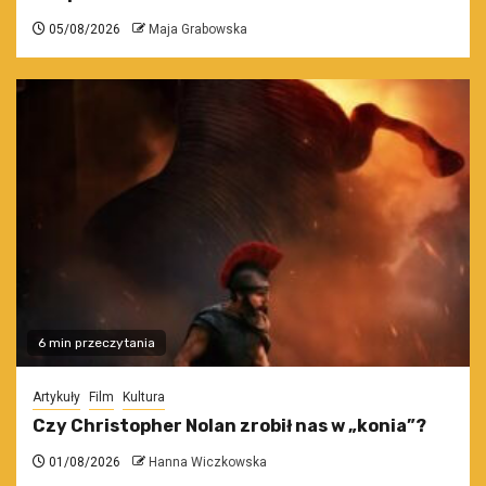
05/08/2026
Maja Grabowska
6 min przeczytania
Artykuły
Film
Kultura
Czy Christopher Nolan zrobił nas w „konia”?
01/08/2026
Hanna Wiczkowska