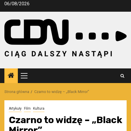
Przejdź
06/08/2026
do
treści
Menu
główne
Strona główna
Czarno to widzę – „Black Mirror”
Artykuły
Film
Kultura
Czarno to widzę – „Black
Mirror”