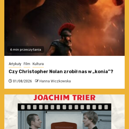
6 min przeczytania
Artykuły
Film
Kultura
Czy Christopher Nolan zrobił nas w „konia”?
01/08/2026
Hanna Wiczkowska