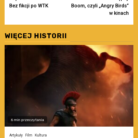
Bez fikcji po WTK
Boom, czyli „Angry Birds”
wpisy
w kinach
WIĘCEJ HISTORII
6 min przeczytania
Artykuły
Film
Kultura