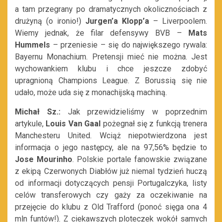
a tam przegrany po dramatycznych okolicznościach z
drużyną (o ironio!)
Jurgen’a Klopp’a
– Liverpoolem.
Wiemy jednak, że filar defensywy BVB –
Mats
Hummels
– przeniesie – się do największego rywala:
Bayernu Monachium. Pretensji mieć nie można. Jest
wychowankiem klubu i chce jeszcze zdobyć
upragnioną Champions League. Z Borussią się nie
udało, może uda się z monachijską machiną.
Michał Sz.:
Jak przewidzieliśmy w poprzednim
artykule,
Louis Van Gaal
pożegnał się z funkcją trenera
Manchesteru United. Wciąż niepotwierdzona jest
informacja o jego następcy, ale na 97,56% będzie to
Jose
Mourinho
. Polskie portale fanowskie związane
z ekipą Czerwonych Diabłów już niemal tydzień huczą
od informacji dotyczących pensji Portugalczyka, listy
celów transferowych czy gaży za oczekiwanie na
przejęcie do klubu z Old Trafford (ponoć sięga ona 4
mln funtów!). Z ciekawszych ploteczek wokół samych