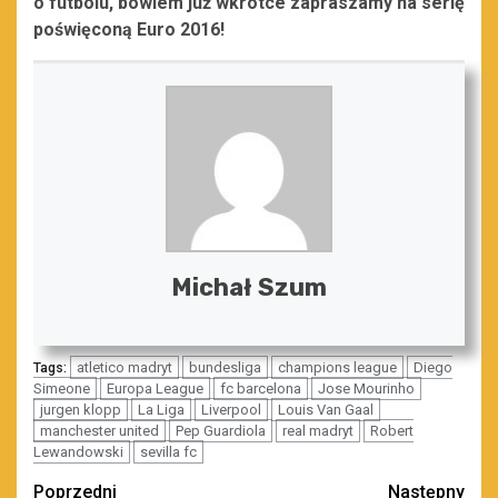
o futbolu, bowiem już wkrótce zapraszamy na serię
poświęconą Euro 2016!
Michał Szum
atletico madryt
bundesliga
champions league
Diego
Tags:
Simeone
Europa League
fc barcelona
Jose Mourinho
jurgen klopp
La Liga
Liverpool
Louis Van Gaal
manchester united
Pep Guardiola
real madryt
Robert
Lewandowski
sevilla fc
Zobacz
Poprzedni
Następny