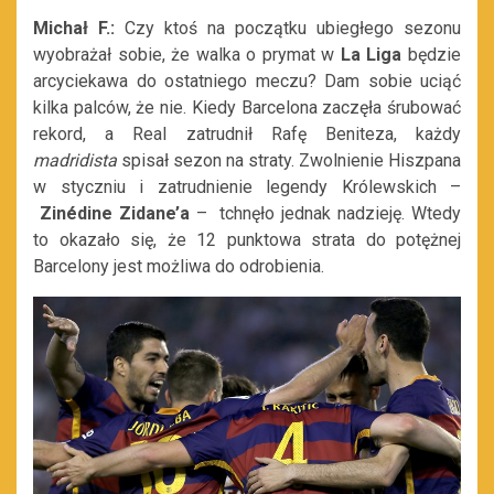
Michał F.:
Czy ktoś na początku ubiegłego sezonu
wyobrażał sobie, że walka o prymat w
La Liga
będzie
arcyciekawa do ostatniego meczu? Dam sobie uciąć
kilka palców, że nie. Kiedy Barcelona zaczęła śrubować
rekord, a Real zatrudnił Rafę Beniteza, każdy
madridista
spisał sezon na straty. Zwolnienie Hiszpana
w styczniu i zatrudnienie legendy Królewskich –
Zinédine Zidane’a
– tchnęło jednak nadzieję. Wtedy
to okazało się, że 12 punktowa strata do potężnej
Barcelony jest możliwa do odrobienia.