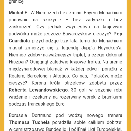
granicę.
Michał F.:
W Niemczech bez zmian: Bayern Monachium
ponownie na szczycie – bez zadyszki i bez
zaskoczeń. Czy jednak zwycięstwo na krajowym
podwórku może jeszcze Bawarczyków cieszyć?
Pep
Guardiola
przychodząc trzy lata temu do Monachium
musiał zmierzyć się z legendą Jupp’a Heynckes’a.
Niemiec zdobył najważniejszy triplet, a czego dokonał
Hiszpan? Osiągnął zaledwie krajowe trofea. Na arenie
międzynarodowej blamaż w każdej edycji: porażki z
Realem, Barceloną i Altetico. Co nas, Polaków, może
cieszyć? Korona króla strzelców zdobyta przez
Roberta Lewandowskiego
. 30 goli w sezonie robi
wrażenie i czekamy na rozerwany worek z bramkami
podczas francuskiego Euro.
Borussia Dortmund pod wodzą nowego trenera
Thomasa Tuchela
poradziła sobie całkiem dobrze:
wicemistrzostwo Bundesligi i półfinał Ligi Europejskiej,