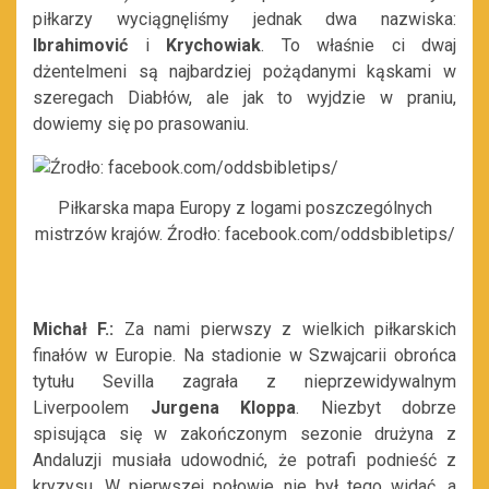
piłkarzy wyciągnęliśmy jednak dwa nazwiska:
Ibrahimović
i
Krychowiak
. To właśnie ci dwaj
dżentelmeni są najbardziej pożądanymi kąskami w
szeregach Diabłów, ale jak to wyjdzie w praniu,
dowiemy się po prasowaniu.
Piłkarska mapa Europy z logami poszczególnych
mistrzów krajów. Źrodło: facebook.com/oddsbibletips/
Michał F.:
Za nami pierwszy z wielkich piłkarskich
finałów w Europie. Na stadionie w Szwajcarii obrońca
tytułu Sevilla zagrała z nieprzewidywalnym
Liverpoolem
Jurgena Kloppa
. Niezbyt dobrze
spisująca się w zakończonym sezonie drużyna z
Andaluzji musiała udowodnić, że potrafi podnieść z
kryzysu. W pierwszej połowie nie był tego widać, a