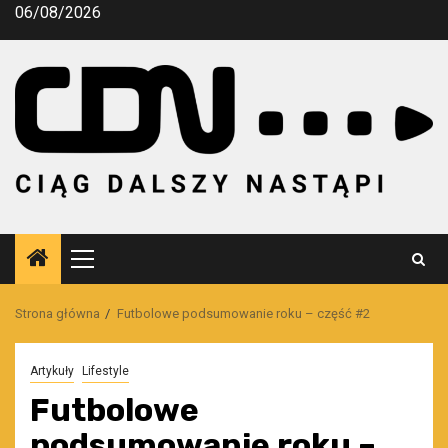
Przejdź
06/08/2026
do
treści
Menu
główne
Strona główna
Futbolowe podsumowanie roku – część #2
Artykuły
Lifestyle
Futbolowe
podsumowanie roku –