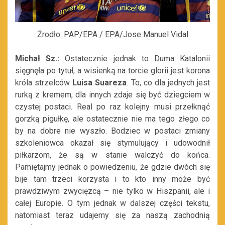
Źrodło: PAP/EPA / EPA/Jose Manuel Vidal
Michał Sz.:
Ostatecznie jednak to Duma Katalonii
sięgnęła po tytuł, a wisienką na torcie glorii jest korona
króla strzelców
Luisa Suareza
. To, co dla jednych jest
rurką z kremem, dla innych zdaje się być dziegciem w
czystej postaci. Real po raz kolejny musi przełknąć
gorzką pigułkę, ale ostatecznie nie ma tego złego co
by na dobre nie wyszło. Bodziec w postaci zmiany
szkoleniowca okazał się stymulujący i udowodnił
piłkarzom, że są w stanie walczyć do końca.
Pamiętajmy jednak o powiedzeniu, że gdzie dwóch się
bije tam trzeci korzysta i to kto inny może być
prawdziwym zwycięzcą – nie tylko w Hiszpanii, ale i
całej Europie. O tym jednak w dalszej części tekstu,
natomiast teraz udajemy się za naszą zachodnią