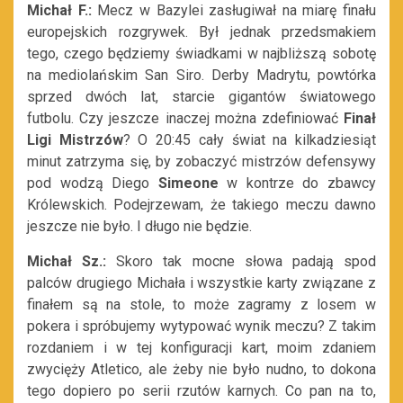
Michał F.:
Mecz w Bazylei zasługiwał na miarę finału
europejskich rozgrywek. Był jednak przedsmakiem
tego, czego będziemy świadkami w najbliższą sobotę
na mediolańskim San Siro. Derby Madrytu, powtórka
sprzed dwóch lat, starcie gigantów światowego
futbolu. Czy jeszcze inaczej można zdefiniować
Finał
Ligi Mistrzów
? O 20:45 cały świat na kilkadziesiąt
minut zatrzyma się, by zobaczyć mistrzów defensywy
pod wodzą Diego
Simeone
w kontrze do zbawcy
Królewskich. Podejrzewam, że takiego meczu dawno
jeszcze nie było. I długo nie będzie.
Michał Sz.:
Skoro tak mocne słowa padają spod
palców drugiego Michała i wszystkie karty związane z
finałem są na stole, to może zagramy z losem w
pokera i spróbujemy wytypować wynik meczu? Z takim
rozdaniem i w tej konfiguracji kart, moim zdaniem
zwycięży Atletico, ale żeby nie było nudno, to dokona
tego dopiero po serii rzutów karnych. Co pan na to,