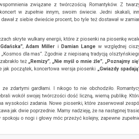
wspomnienia związane z twórczością Romantyków. Z twarz
oncert w zupełnie innym, swoim świecie. Jedni skakali, inn
 dawał z siebie dwieście procent, bo tyle też dostawał w zamia
ch skryte wulkany energii, które z piosenki na piosenkę wcal
„Gdańska”
,
Adam Miller
i
Damian Lange
w względnej cisz
ty „Kosmos dla mas”. Zgodnie z niepisaną tradycją olsztyńskieg
 zabrakło też
„Remizy”
,
„Nie myśl o mnie źle”
,
„Poznajmy się
e jak początek, koncertowa wersja piosenki
„Gwiazdy spadają
ze zdartymi gardłami. I nikogo to nie obchodziło. Romantyc
rali wokół swojej twórczości dość liczną, wierną publikę. Któr
a wysokości zadania. Nowe piosenki, które zaserwował zespó
ekawa jak dwie poprzednie. Mamy nadzieję, że na następnej trasie
 spokoju o nogi i głowy móc przeżyć kolejny, zapewne zupełni