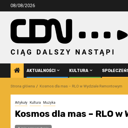
Przejdź
08/08/2026
do
treści
AKTUALNOŚCI
KULTURA
SPOŁECZEŃ
Strona główna
Kosmos dla mas – RLO w Wydziale Remontowym
Artykuły
Kultura
Muzyka
Kosmos dla mas – RLO w