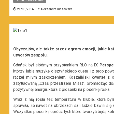
3 min przeczytania
21/03/2016
Aleksandra Kiszewska
Obyczajów, ale także przez ogrom emocji, jakie k
utworów zespołu.
Gdańsk był siódmym przystankiem RLO na
IX Perspe
którzy lubią muzykę olsztyńskiego duetu i z tego po
raczej miłym zaskoczeniem. Koszaliński kwartet z o
zatytułowaną „Czas przestrzeni Miast”. Gromadząc doś
pozytywnej energii, która z piosenki na piosenkę rosła.
Wraz z nią rosła też temperatura w klubie, która b
sprawiła, że nawet na obrzeżach sali ludzie bawili się
Wszystkie piosenki, oprócz tych które tworzyć będą kol