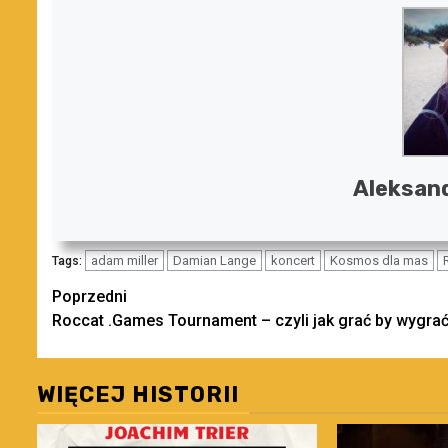
Aleksan
adam miller
Damian Lange
koncert
Kosmos dla mas
Tags:
Zobacz
Poprzedni
Roccat .Games Tournament – czyli jak grać by wygra
wpisy
WIĘCEJ HISTORII