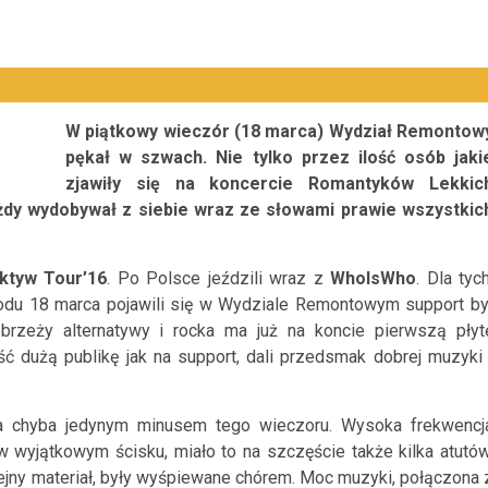
W piątkowy wieczór (18 marca) Wydział Remontow
pękał w szwach. Nie tylko przez ilość osób jaki
zjawiły się na koncercie Romantyków Lekkic
ażdy wydobywał z siebie wraz ze słowami prawie wszystkic
ktyw Tour’16
. Po Polsce jeździli wraz z
WhoIsWho
. Dla tych
wodu 18 marca pojawili się w Wydziale Remontowym support by
brzeży alternatywy i rocka ma już na koncie pierwszą płyt
ć dużą publikę jak na support, dali przedsmak dobrej muzyki 
yła chyba jedynym minusem tego wieczoru. Wysoka frekwencj
 w wyjątkowym ścisku, miało to na szczęście także kilka atutów
ejny materiał, były wyśpiewane chórem. Moc muzyki, połączona 