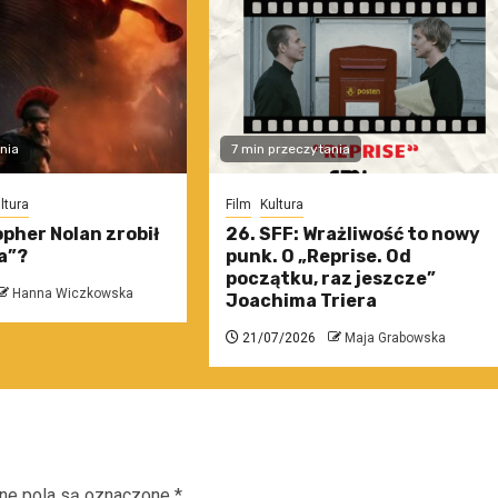
nia
7 min przeczytania
ltura
Film
Kultura
pher Nolan zrobił
26. SFF: Wrażliwość to nowy
a”?
punk. O „Reprise. Od
początku, raz jeszcze”
Hanna Wiczkowska
Joachima Triera
21/07/2026
Maja Grabowska
e pola są oznaczone
*