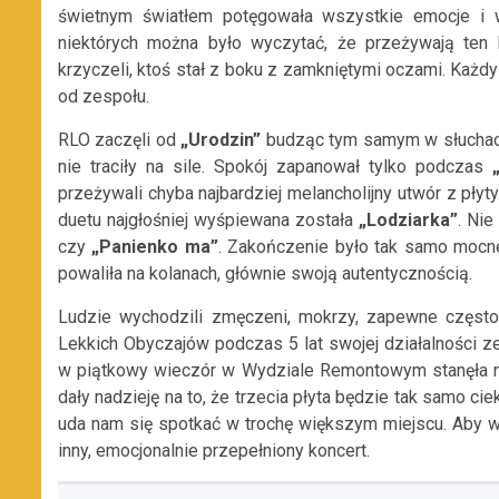
świetnym światłem potęgowała wszystkie emocje i 
niektórych można było wyczytać, że przeżywają ten k
krzyczeli, ktoś stał z boku z zamkniętymi oczami. Każdy
od zespołu.
RLO zaczęli od
„Urodzin”
budząc tym samym w słuchacza
nie traciły na sile. Spokój zapanował tylko podczas
przeżywali chyba najbardziej melancholijny utwór z pły
duetu najgłośniej wyśpiewana została
„Lodziarka”
. Nie
czy
„Panienko ma”
. Zakończenie było tak samo mocn
powaliła na kolanach, głównie swoją autentycznością.
Ludzie wychodzili zmęczeni, mokrzy, zapewne często 
Lekkich Obyczajów podczas 5 lat swojej działalności zeb
w piątkowy wieczór w Wydziale Remontowym stanęła n
dały nadzieję na to, że trzecia płyta będzie tak samo ci
uda nam się spotkać w trochę większym miejscu. Aby w
inny, emocjonalnie przepełniony koncert.