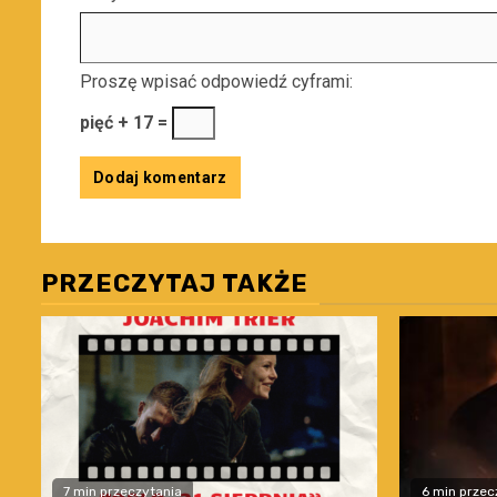
Proszę wpisać odpowiedź cyframi:
pięć + 17 =
PRZECZYTAJ TAKŻE
7 min przeczytania
6 min przec