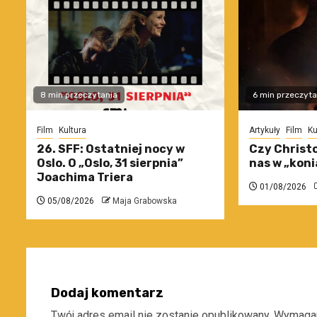
8 min przeczytania
6 min przeczyta
Film
Kultura
Artykuły
Film
Ku
26. SFF: Ostatniej nocy w
Czy Christo
Oslo. O „Oslo, 31 sierpnia”
nas w „koni
Joachima Triera
01/08/2026
05/08/2026
Maja Grabowska
Dodaj komentarz
Twój adres email nie zostanie opublikowany.
Wymagan