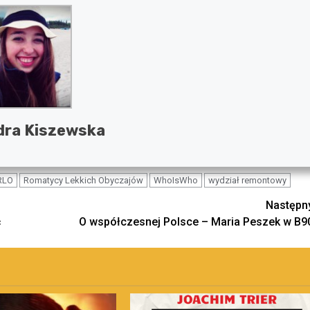
dra Kiszewska
RLO
Romatycy Lekkich Obyczajów
WhoIsWho
wydział remontowy
Następn
ć
O współczesnej Polsce – Maria Peszek w B9