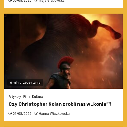
05/08/2026
Maja Grabowska
6 min przeczytania
Artykuły
Film
Kultura
Czy Christopher Nolan zrobił nas w „konia”?
01/08/2026
Hanna Wiczkowska