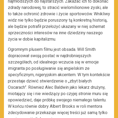
najmłodszych do najstarszych. Zakazać ich to dokonać
zdrady narodowej, to stracić wielomilionowe zyski, ale
to także ochronić zdrowie i życie sportowców. Wnikliwy
widz nie tylko będzie poruszony tą konkretną historią,
ale będzie potrafił przełożyć ukazany w niej schemat
sprzeczności interesów na inne dziedziny naszego
życia w dobie kapitalizmu.
Ogromnym plusem filmu jest obsada. Will Smith
dopracował swoją postać w najdrobniejszych
szczegółach, od idealnego wczucia się w emocje
imigranta po posługiwanie się angielskim ze
specyficznym, nigeryjskim akcentem. W tym kontekście
przestaje dziwić stwierdzenie o „zbyt białych
Oscarach”. Również Alec Baldwin jako lekarz drużyny,
miotający się i nie wiedzący po czyjej stronie muru się
opowiedzieć, daje próbkę swojego niemałego talentu.
W końcu równie dobry Albert Brooks w roli mentora
zdecydowanie przekazuje więcej treści już samą tylko