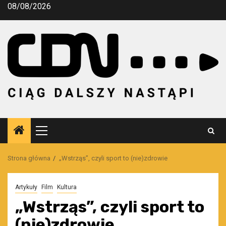
Przejdź
08/08/2026
do
treści
Menu
główne
Strona główna
„Wstrząs”, czyli sport to (nie)zdrowie
Artykuły
Film
Kultura
„Wstrząs”, czyli sport to
(nie)zdrowie