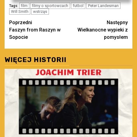
film
filmy o sportowcach
futbol
Peter Landesman
Tags:
Will Smith
wstrząs
Zobacz
Poprzedni
Następny
Faszyn from Raszyn w
Wielkanocne wypieki z
wpisy
Sopocie
pomysłem
WIĘCEJ HISTORII