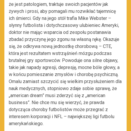
że jest patologiem, traktuje swoich pacjentów jak
żywych i prosi, aby pomagali mu rozwikłać tajemnicę
ich śmierci. Gdy na jego stół trafia Mike Webster –
słynny futbolista i dotychczasowy ulubieniec Ameryki,
doktor nie mając wsparcia od zespołu postanawia
zbadać przyczynę jego zgonu na własną rękę. Okazuje
się, że odkrywa nową jednostkę chorobową – CTE,
która jest rezultatem wstrząśnień mózgu podczas
brutalnej gry sportowców. Powoduje ona silne objawy,
takie jak napady agresji, depresję, mocne bóle głowy, a
w końcu pomieszanie zmysłów i chorobę psychiczną.
Omalu zamiast szczycić się wielkim przysłużeniem dla
nauk medycznych, stopniowo zdaje sobie sprawę, że
„american dream” musi zderzyć się z „american
business”. Nie chce mu się wierzyć, że prawda
dotycząca choroby futbolistów może przegrać z
interesem korporacji i NFL – największej ligi futbolu
amerykańskiego.