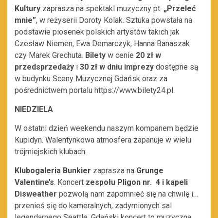
Kultury
zaprasza na spektakl muzyczny pt.
„Przeleć
mnie”
, w reżyserii Doroty Kolak. Sztuka powstała na
podstawie piosenek polskich artystów takich jak
Czesław Niemen, Ewa Demarczyk, Hanna Banaszak
czy Marek Grechuta.
Bilety
w cenie
20 zł
w
przedsprzedaży
i
30 zł w dniu imprezy
dostępne są
w budynku Sceny Muzycznej Gdańsk oraz za
pośrednictwem portalu https://www.bilety24.pl.
NIEDZIELA
W ostatni dzień weekendu naszym kompanem będzie
Kupidyn. Walentynkowa atmosfera zapanuje w wielu
trójmiejskich klubach.
Klubogaleria Bunkier
zaprasza na
Grunge
Valentine’s
. Koncert
zespołu
Pligon nr. 4 i kapeli
Disweather
pozwolą nam zapomnieć się na chwilę i…
przenieś się do kameralnych, zadymionych sal
legendarnego Seattle. Gdański koncert to muzyczna