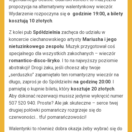
propozycja na alternatywny walentynkowy wieczór.
Wydarzenie rozpoczyna się
o godzinie 19:00, a bilety
kosztują 10 złotych
.
Z kolei pub
Spółdzielnia
zachęca do udziału w
koncercie ciechanowskiego artysty
Mariusha i jego
nietuzinkowego zespołu
. Muzyk przygotował coś
specjalnego dla wszystkich zakochanych – wieczór
romantico-disco-liryko
. I to na najwyższy poziomie
abstrakcji! Drogi żaku, jeśli chcesz aby twoje
„serduszko” zapamiętało ten romantyczny wieczór na
długo, zaproś je do Spółdzielni
na godzinę 20:00
. I
pamiętaj o kupnie biletu, który
kosztuje 20 złotych
.
Aby dokonać rezerwacji musisz jedynie wykręcić numer
507 520 940. Proste? Ale jak skuteczne – serce twej
drugiej połówki pomarańczy rozgrzeje się do
czerwoności… tfu! pomarańczowości!
Walentynki to również dobra okazja żeby wybrać się do