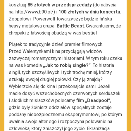
kosztują
85 złotych w przedsprzedaży
(do nabycia
na:
http://www.b90.pl/
) i
100 złotych w dniu koncertu
.
Zespołowi Powerwolf towarzyszyć będzie fińska
heavy metalowa grupa
Battle Beast
. Gwarantujemy, że
chłopaki z łatwością obudzą w was bestie!
Piątek to tradycyjnie dzień premier filmowych.
Przed Walentynkami kina przyciągają widzów
zazwyczaj romantycznymi historiami. W tym roku czeka
na was komedia
„Jak to robią single?”
. To historia
singli, tych szczęśliwych i tych trochę mniej, którzy
szukają swojej drugiej połówki. Czy ją znajdą?
Wybierzcie się do kina i przekonajcie sami. Jeżeli
macie dosyć wszechobecnych czerwonych serduszek
i słodkich misiaczków polecamy film
„Deadpool”
,
gdzie były żołnierz oddziałów specjalnych zostaje
poddany niebezpiecznemu eksperymentowi, po którym
uwalnia swoje alter ego i rozpoczyna polowanie na
człowieka, który zniszczył jego życie. Ekranizacja