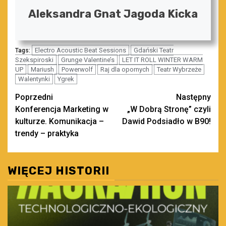
Aleksandra Gnat Jagoda Kicka
Electro Acoustic Beat Sessions
Gdański Teatr
Tags:
Szekspiroski
Grunge Valentine’s
LET IT ROLL WINTER WARM
UP
Mariush
Powerwolf
Raj dla opornych
Teatr Wybrzeże
Walentynki
Ygrek
Zobacz
Poprzedni
Następny
Konferencja Marketing w
„W Dobrą Stronę” czyli
wpisy
kulturze. Komunikacja –
Dawid Podsiadło w B90!
trendy – praktyka
WIĘCEJ HISTORII