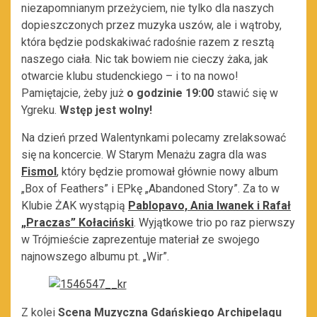
niezapomnianym przeżyciem, nie tylko dla naszych
dopieszczonych przez muzyka uszów, ale i wątroby,
która będzie podskakiwać radośnie razem z resztą
naszego ciała. Nic tak bowiem nie cieczy żaka, jak
otwarcie klubu studenckiego – i to na nowo!
Pamiętajcie, żeby już
o godzinie
19:00
stawić się w
Ygreku.
Wstęp jest wolny!
Na dzień przed Walentynkami polecamy zrelaksować
się na koncercie. W Starym Menażu zagra dla was
Fismol
, który będzie promował głównie nowy album
„Box of Feathers” i EPkę „Abandoned Story”. Za to w
Klubie ŻAK wystąpią
Pablopavo, Ania Iwanek i Rafał
„Praczas” Kołaciński
. Wyjątkowe trio po raz pierwszy
w Trójmieście zaprezentuje materiał ze swojego
najnowszego albumu pt. „Wir”.
Z kolei
Scena Muzyczna Gdańskiego Archipelagu