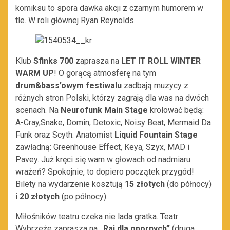
komiksu to spora dawka akcji z czarnym humorem w
tle. W roli głównej Ryan Reynolds.
Klub
Sfinks 700
zaprasza na
LET IT ROLL WINTER
WARM UP
! O gorącą atmosferę na tym
drum&bass’owym festiwalu
zadbają muzycy z
różnych stron Polski, którzy zagrają dla was na dwóch
scenach. Na
Neurofunk Main Stage
krolować będą:
A-Cray,Snake, Domin, Detoxic, Noisy Beat, Mermaid Da
Funk oraz Scyth. Anatomist
Liquid Fountain Stage
zawładną: Greenhouse Effect, Keya, Szyx, MAD i
Pavey. Już kręci się wam w głowach od nadmiaru
wrażeń? Spokojnie, to dopiero początek przygód!
Bilety na wydarzenie kosztują
15 złotych
(do północy)
i
20 złotych
(po północy).
Miłośników teatru czeka nie lada gratka. Teatr
Wybrzeże zaprasza na
„Raj dla opornych”
(druga