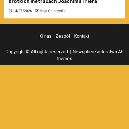
krótkich metrażach Joachima Triera
14/07/2026
Maja Grabowska
O nas
Zespół
Kontakt
Copyright © All rights reserved.
|
Newsphere
autorstwa AF
themes