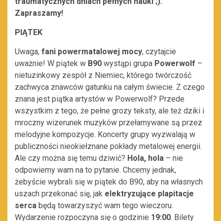
traumatycznych dniach pełnych nauki ;).
Zapraszamy!
PIĄTEK
Uwaga,
fani powermatalowej mocy
, czytajcie
uważnie! W piątek w
B90
wystąpi grupa
Powerwolf
–
nietuzinkowy zespół z Niemiec, którego twórczość
zachwyca znawców gatunku na całym świecie. Z czego
znana jest piątka artystów w Powerwolf? Przede
wszystkim z tego, że pełne grozy teksty, ale też dziki i
mroczny wizerunek muzyków przełamywane są przez
melodyjne kompozycje. Koncerty grupy wyzwalają w
publiczności nieokiełznane pokłady metalowej energii.
Ale czy można się temu dziwić?
Hola, hola
– nie
odpowiemy wam na to pytanie. Chcemy jednak,
żebyście wybrali się w piątek do B90, aby na własnych
uszach przekonać się, jak
elektryzujące plapitacje
serca
będą towarzyszyć wam tego wieczoru.
Wydarzenie rozpoczyna się o godzinie
19:00
. Bilety