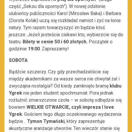
część „Seksu dla opornych”). W nowej odsłonie
ulubieńcy publiczności Karol (Mirosław Baka) i Barbara
(Dorota Kolak) uczą się rozkładać namiot i żyć na łonie
natury. Tym razem towarzyszyć im będzie ktoś
jeszcze. Jeżeli jesteście ciekawi kto, wybierzcie się do
teatru.
Bilety w cenie 50 i 60 złotych.
Początek o
godzinie
19:00
. Zapraszamy!
SOBOTA
Bądźcie szczerzy. Czy gdy przechadzaliście się
między akademikami za wasze serca nie chwytał żal i
zwyczajna nostalgia? Od kiedy zamknięto bramę
klubu
Ygrek
nie jeden student spochmurniał. Pora jednak
rozluźnić zmarszczone czoła – w sobotę odbędzie się
bowiem
WIELKIE OTWARCIE, czyli impreza I love
Ygrek
. Gościem tego długo oczekiwanego wydarzenia
będzie…
Tymon Tymański
, który zaprezentuje
akustyczne aranżacje utworów. Ten wieczór stanie się