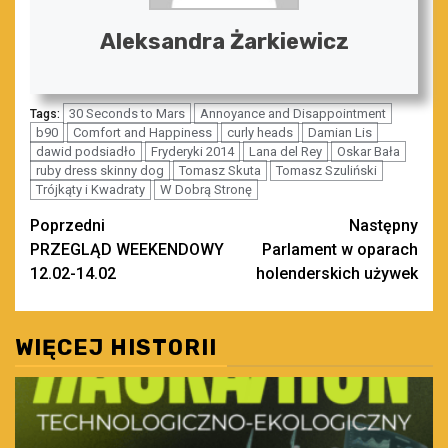
Aleksandra Żarkiewicz
30 Seconds to Mars
Annoyance and Disappointment
Tags:
b90
Comfort and Happiness
curly heads
Damian Lis
dawid podsiadło
Fryderyki 2014
Lana del Rey
Oskar Bała
ruby dress skinny dog
Tomasz Skuta
Tomasz Szuliński
Trójkąty i Kwadraty
W Dobrą Stronę
Zobacz
Poprzedni
Następny
PRZEGLĄD WEEKENDOWY
Parlament w oparach
wpisy
12.02-14.02
holenderskich używek
WIĘCEJ HISTORII