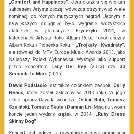
„Comfort and Happiness”
, która okazała się wielkim
sukcesem. Artysta zaczął wówczas otrzymywać wiele
nominacji do różnych muzycznych nagród. Jednym z
największych osiągnięć było wygranie wszystkich
statuetek w plebiscycie
Fryderyki 2014,
w
kategoriach:
Artysta Roku, Album Roku, Fonograficzny
Album Roku i Piosenka Roku –
„Trójkąty i Kwadraty”
,
ale również do MTV Europe Music Awards 2013, jako
Najlepszy Polski Wykonawca. Wystąpił jako support
przed koncertem
Lany Del Rey
(2013) czy
30
Seconds to Mars
(2015).
Dawid Podsiadło
jest także członkiem zespołu
Curly
Heads
, który został założony w 2010 roku. W jego
skład oprócz Dawida wchodzą:
Oskar Bała
,
Tomasz
Szuliński
,
Tomasz Skuta
i
Damian Lis
. Mają na swoim
koncie jeden wydany krążek w 2014-
„Ruby Dress
Skinny Dog”
.
Koncert jest jednym z przystanków trasy promującej