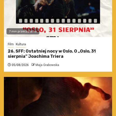
7 min przeczytania
Film
Kultura
26. SFF: Ostatniej nocy w Oslo. O „Oslo, 31
sierpnia” Joachima Triera
05/08/2026
Maja Grabowska