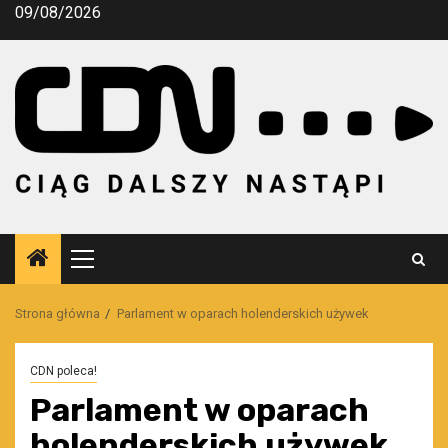
Przejdź
09/08/2026
do
treści
Menu
główne
Strona główna
Parlament w oparach holenderskich używek
CDN poleca!
Parlament w oparach
holenderskich używek