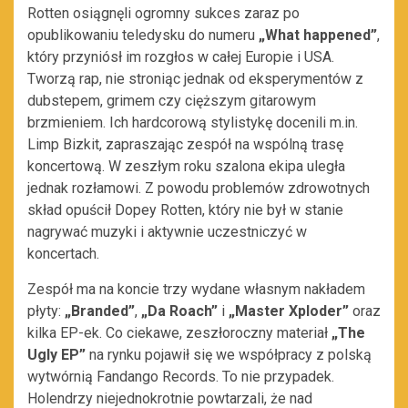
Rotten osiągnęli ogromny sukces zaraz po
opublikowaniu teledysku do numeru
„What happened”
,
który przyniósł im rozgłos w całej Europie i USA.
Tworzą rap, nie stroniąc jednak od eksperymentów z
dubstepem, grimem czy cięższym gitarowym
brzmieniem. Ich hardcorową stylistykę docenili m.in.
Limp Bizkit, zapraszając zespół na wspólną trasę
koncertową. W zeszłym roku szalona ekipa uległa
jednak rozłamowi. Z powodu problemów zdrowotnych
skład opuścił Dopey Rotten, który nie był w stanie
nagrywać muzyki i aktywnie uczestniczyć w
koncertach.
Zespół ma na koncie trzy wydane własnym nakładem
płyty:
„Branded”
,
„Da Roach”
i
„Master Xploder”
oraz
kilka EP-ek. Co ciekawe, zeszłoroczny materiał
„The
Ugly EP”
na rynku pojawił się we współpracy z polską
wytwórnią Fandango Records. To nie przypadek.
Holendrzy niejednokrotnie powtarzali, że nad