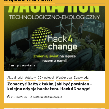
4 min przeczytania
Aktualności
Artykuły
CDN poleca!
Współpraca
Zapowiedzi
Zobaczyć Bałtyk takim, jaki być powinien –
kolejna edycja hackatonu Hack4Change!
23/06/2026
Natalia Maziakowska