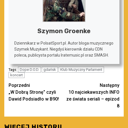
Szymon Groenke
Dziennikarz w PolsatSport.pl. Autor bloga muzycznego
Szymek Muzykant. Niegdyś kierownik działu CDN
poleca, publicysta portalu Iratemusic.pl oraz SMASH.
Dope D.O.D.
gdańsk
Klub Muzyczny Parlament
Tags:
koncert
Zobacz
Poprzedni
Następny
„W Dobrą Stronę” czyli
10 najciekawszych INFO
wpisy
Dawid Podsiadło w B90!
ze świata seriali – epizod
8
WIĘCEJ HISTORII