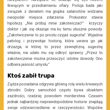
tkwiącym w przedramieniu ofiary. Policja bada jaki
związek z denatem ma grupka satanistów widziana
nieopodal miejsca zdarzenia. Prokurator stawia
hipotezy. „Nie próbuj mnie zakotwiczać!” krzyczy
doktor i jak się okazuje ma ku temu słuszne powody.
„Zakotwiczenie to po prostu czyjaś sugestia”. Wyjaśnia
patolog i przywołuje historię, która uwiera go jak
drzazga, w której to przez zewnętrzną sugestię
właśnie, nie udało mu się odkryć sprawcy. „Przez to
zakotwiczenie można przeoczyć istotne dowody. Ono
odbiera jasność umysłu.”
Ktoś zabił trupa
Żądza posiadania odgrywa główną rolę wielu krwawych
zbrodni. Dobry samochód często bywa obiektem
zazdrości, rzadziej powodem morderstwa. Czasem
jednak najbardziej nieprawdopodobne historie znajdują
swoje odzwierciedlenie w rzeczywistości. Wspólne