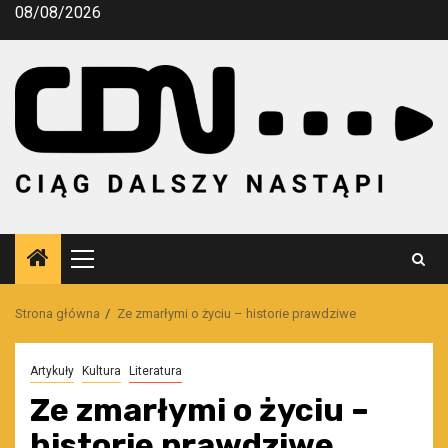
Przejdź
08/08/2026
do
treści
Menu
główne
Strona główna
Ze zmarłymi o życiu – historie prawdziwe
Artykuły
Kultura
Literatura
Ze zmarłymi o życiu –
historie prawdziwe