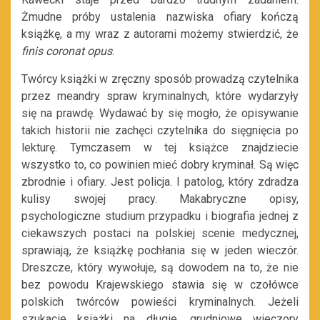
Żmudne próby ustalenia nazwiska ofiary kończą
książkę, a my wraz z autorami możemy stwierdzić, że
finis coronat opus
.
Twórcy książki w zręczny sposób prowadzą czytelnika
przez meandry spraw kryminalnych, które wydarzyły
się na prawdę. Wydawać by się mogło, że opisywanie
takich historii nie zachęci czytelnika do sięgnięcia po
lekturę. Tymczasem w tej książce znajdziecie
wszystko to, co powinien mieć dobry kryminał. Są więc
zbrodnie i ofiary. Jest policja. I patolog, który zdradza
kulisy swojej pracy. Makabryczne opisy,
psychologiczne studium przypadku i biografia jednej z
ciekawszych postaci na polskiej scenie medycznej,
sprawiają, że książkę pochłania się w jeden wieczór.
Dreszcze, który wywołuje, są dowodem na to, że nie
bez powodu Krajewskiego stawia się w czołówce
polskich twórców powieści kryminalnych. Jeżeli
szukacie książki na długie, grudniowe wieczory