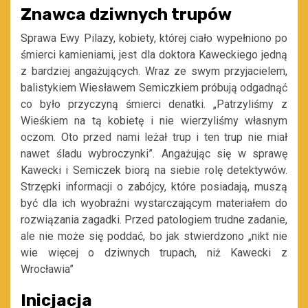
Znawca dziwnych trupów
Sprawa Ewy Pilazy, kobiety, której ciało wypełniono po
śmierci kamieniami, jest dla doktora Kaweckiego jedną
z bardziej angażujących. Wraz ze swym przyjacielem,
balistykiem Wiesławem Semiczkiem próbują odgadnąć
co było przyczyną śmierci denatki. „Patrzyliśmy z
Wieśkiem na tą kobietę i nie wierzyliśmy własnym
oczom. Oto przed nami leżał trup i ten trup nie miał
nawet śladu wybroczynki”. Angażując się w sprawę
Kawecki i Semiczek biorą na siebie rolę detektywów.
Strzępki informacji o zabójcy, które posiadają, muszą
być dla ich wyobraźni wystarczającym materiałem do
rozwiązania zagadki. Przed patologiem trudne zadanie,
ale nie może się poddać, bo jak stwierdzono „nikt nie
wie więcej o dziwnych trupach, niż Kawecki z
Wrocławia”
Inicjacja