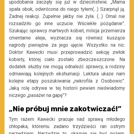
upodobania zaczęły się już w dzieciństwie. „Mama
spała obok, odwrócona do niego tyłem(…) Szarpnął ją.
Żadnej reakcji. Zupełnie jakby nie żyła. (…) Omal nie
rozsadziło go inne uczucie. Wściekłe pożądanie”.
Szukając oprawcy martwych kobiet, milicja przemierza
cmentarne aleje, wyznacza się również kuszące
nagrody pieniężne za jego ujęcie. Wszystko na nic.
Doktor Kawecki musi przeprowadzić sekcję zwłok
kobiety, której ciało zostało zbezczeszczone. Na
dodatek służby nie mogą odnaleźć sprawcy, a rodziny
odmawiają kolejnych ekshumacji. Lektura ukaże nam
kolejne etapy poszukiwania „nekrofila z Osobowic”.
Jaką rolę odrywa w tej historii pewien nieświadomy
niczego „pasażer na gapę”?
„Nie próbuj mnie zakotwiczać!”
Tym razem Kawecki pracuje nad sprawą młodego
chłopaka, któremu zadano trzydzieści ran ostrym
narzędziem. Narządzie to, okazuje się być nożem,