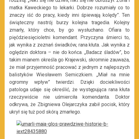
rodziną. „Nikt się nie dziwił, nikt się nie obruszył. Żona i
matka Kaweckiego to lekarki. Dobrze rozumiały co to
znaczy iść do pracy, kiedy inni śpiewają kolędy”. Ten
świąteczny nastrój burzy kolejna tragedia. Kolejny
zmarły, który chce, by go wysłuchano. Ofiara to
pięćdziesięcioletni komendant. Przyczyna śmierci to,
jak wynika z zeznań świadków, rana kłuta. Jak wynika z
oględzin doktora – nie do końca. „Badacz śladów”, bo
takim mianem określa go Krajewski, skromnie zauważa,
że miał przyjemność pracować z jednym z najlepszych
balistyków Wiesławem Semiczkiem. „Miał na mnie
ogromny wpływ” twierdzi. Dzięki dociekliwości
patologa udaje się określić, że występująca rana kłuta
rzeczywiście nie uśmierciła komendanta. Doktor
odkrywa, że Zbigniewa Olejarczyka zabił pocisk, który
ukrył się tuż pod skórą zmarłego.