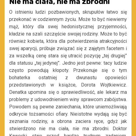
Nie ma ciała, nie ma zbrodni
O istnieniu ludzi pozbawionych, skrupułów łatwo się
przekonać w codziennym życiu. Może to być niewierny
mąż, który dla swej hedonistycznej przyjemności,
kładzie na szali szczęście swojej rodziny. Może to być
również kobieta, która dla potwierdzenia atrakcyjności
swej aparycji, próbuje związać się z zajętym facetem i
za wszelką cenę stara się utracić pozycję „tej drugiej”
dla statusu „tej jedynej”. Jedno jest pewne: tacy ludzie
często powodują kłopoty. Przekonuje się o tym
bohaterka ostatniej z dwunastu opowieści
przedstawionych w książce, Dorota Wojtkiewicz.
Denatka upomina się o sprawiedliwość, ale lekarz ma
problemy z udowodnieniem winy sprawcom zabójstwa.
Powodem są pewne zaniechania, które uniemożliwiają
odkrycie tożsamości ofiary. Nieistotne wydają się być
zeznania rodziny, a obrona zaciera ręce, gdyż jak
stwierdzono nie ma ciała, nie ma zbrodni. Doktor
Kawecki staje przed bardzo trudnym zadaniem.