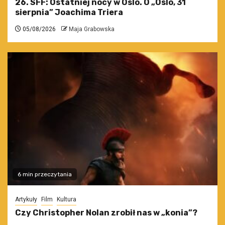
26. SFF: Ostatniej nocy w Oslo. O „Oslo, 31
sierpnia” Joachima Triera
05/08/2026
Maja Grabowska
6 min przeczytania
Artykuły
Film
Kultura
Czy Christopher Nolan zrobił nas w „konia”?