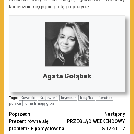
koniecznie sięgnijcie po tą propozycję.
Agata Gołąbek
Kawecki
Krajewski
kryminał
książka
literatura
Tags:
polska
umarli mają głos
Zobacz
Poprzedni
Następny
Prezent równa się
PRZEGLĄD WEEKENDOWY
wpisy
problem? 8 pomysłów na
18.12-20.12