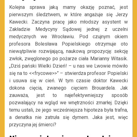
Kolejna sprawa jaką mamy okazję poznać, jest
pierwszym śledztwem, w które angażuje się Jerzy
Kawecki. Zaczyna pracę jako młodszy asystent w
Zakładzie Medycyny Sądowej jednej z uczelni
medycznych we Wrocławiu. Pod czujnym okiem
profesora Bolesława Popielskiego otrzymuje oto
niewątpliwie rozwijającą, naukową propozycję: sekcję
zwłok, zwęglonego po pożarze ciała Marianny Witasik.
„Dziś pański Wielki Dzień! – u nas we Lwowie mówiło
się na to <<frycowe>>” – stwierdza profesor Popielski
i usuwa się w cień. W tym czasie doktor Kawecki
dokona cięcia, zwanego cięciem Brouardela. Jak
zauważa, jest to najefektywniejszy sposób
pozwalający na wgląd we wnętrzności zmarłej. Dzięki
temu ustali, że jego wcześniejsza hipoteza była trafna,
a denatka nie zatruła się dymem. Jaka jest, więc
przyczyna jej śmierci?