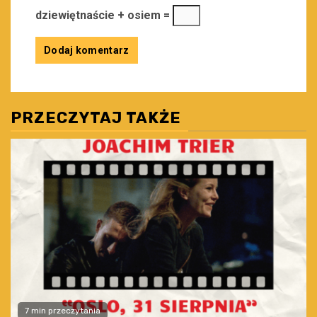
dziewiętnaście + osiem =
PRZECZYTAJ TAKŻE
7 min przeczytania