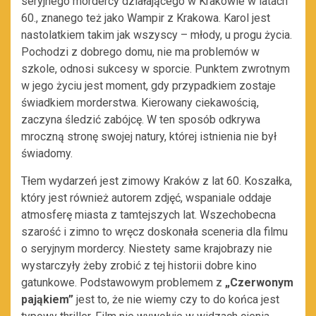
seryjnego mordercy działającego w Krakowie w latach
60., znanego też jako Wampir z Krakowa. Karol jest
nastolatkiem takim jak wszyscy – młody, u progu życia.
Pochodzi z dobrego domu, nie ma problemów w
szkole, odnosi sukcesy w sporcie. Punktem zwrotnym
w jego życiu jest moment, gdy przypadkiem zostaje
świadkiem morderstwa. Kierowany ciekawością,
zaczyna śledzić zabójcę. W ten sposób odkrywa
mroczną stronę swojej natury, której istnienia nie był
świadomy.
Tłem wydarzeń jest zimowy Kraków z lat 60. Koszałka,
który jest również autorem zdjęć, wspaniale oddaje
atmosferę miasta z tamtejszych lat. Wszechobecna
szarość i zimno to wręcz doskonała sceneria dla filmu
o seryjnym mordercy. Niestety same krajobrazy nie
wystarczyły żeby zrobić z tej historii dobre kino
gatunkowe. Podstawowym problemem z
„Czerwonym
pająkiem”
jest to, że nie wiemy czy to do końca jest