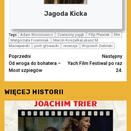
Jagoda Kicka
Adam Woronowicz
Czerwony pająk
Filip Pławiak
film
Tags:
Małgorzata Foremniak
Marcin KoszałkaŁukasz M.
Maciejewski
piotr głowacki
recenzja
Wojciech Zieliński
Zobacz
Poprzedni
Następny
Od wroga do bohatera –
Yach Film Festiwal po raz
wpisy
Most szpiegów
24.
WIĘCEJ HISTORII