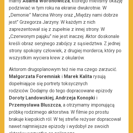
mamy
Adama Woronowicza
, którego mieliśmy okazję
podziwiać w tym roku na ekranie dwukrotnie. W
„Demonie” Marcina Wrony oraz „Między nami dobrze
jest” Grzegorza Jarzyny. W każdym z nich
zaprezentował się z zupełnie z innej strony. W
„Czerwonym pająku” nie jest inaczej. Aktor doskonale
kreśli obraz seryjnego zabójcy z sąsiedztwa. Z jednej
strony spokojny człowiek, z drugiej morderca, który po
wszystkim wyciera krew z okularów.
Aktorom drugoplanowym też nie ma czego zarzucić.
Małgorzata Foremniak
i
Marek Kalita
rysują
dopełniające się portrety toksycznych
rodziców. Dodajmy do tego dopracowane epizody
Doroty Landowskiej
,
Andrzeja Konopki
i
Przemysława Bluszcza
, a otrzymamy imponującą
próbkę rodzimego aktorstwa. W filmie po prostu
brakuje kiepskich ról. W tej strefie reżyser dopracował
nawet najmniejsze epizody i wydobył ze swoich