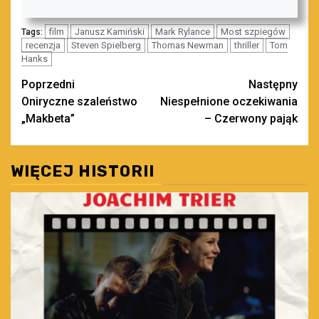
film
Janusz Kamiński
Mark Rylance
Most szpiegów
Tags:
recenzja
Steven Spielberg
Thomas Newman
thriller
Tom
Hanks
Zobacz
Poprzedni
Następny
Oniryczne szaleństwo
Niespełnione oczekiwania
wpisy
„Makbeta”
– Czerwony pająk
WIĘCEJ HISTORII