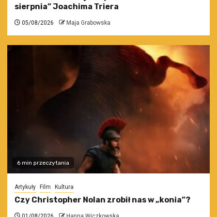
sierpnia” Joachima Triera
05/08/2026
Maja Grabowska
6 min przeczytania
Artykuły
Film
Kultura
Czy Christopher Nolan zrobił nas w „konia”?
01/08/2026
Hanna Wiczkowska