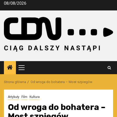
Przejdź
08/08/2026
do
treści
Menu
główne
Strona główna
Od wroga do bohatera – Most szpiegów
Artykuły
Film
Kultura
Od wroga do bohatera –
Most szpiegów