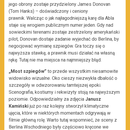
jego obrony zostaje przydzielony James Donovan
(Tom Hanks) – doświadczony i ceniony
prawnik. Walcząc o jak najłagodniejszą karę dla Abla
staje się wrogiem publicznym numer jeden. Gdy nad
sowieckimi terenami zostaje zestrzelony amerykański
pilot, Donovan dostaje zadanie wyjechać do Berlina, by
negocjować wymianę szpiegów. Gra toczy się o
najwyższa stawkę, a prawnik musi działać na własną
rękę. Tutaj nie ma miejsca na najmniejszy błąd.
„Most szpiegów”
to przede wszystkim niesamowite
widowisko wizualne. Oko cieszy niezwykła dbałość o
szczegóły w odwzorowaniu tamtejszej epoki.
Scenografia, kostiumy i rekwizyty stoją na najwyższym
poziomie. Odpowiedzialny za zdjęcia
Janusz
Kamiński
już po raz kolejny stworzył klimatyczne
ujęcia, które w niektórych momentach odgrywają w
filmie główną rolę. Warto tutaj wspomnieć, że sceny z
Berlina Wschodniego były częściowo kręcone we