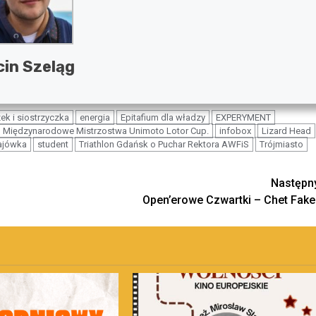
in Szeląg
ek i siostrzyczka
energia
Epitafium dla władzy
EXPERYMENT
II Międzynarodowe Mistrzostwa Unimoto Lotor Cup.
infobox
Lizard Head
ajówka
student
Triathlon Gdańsk o Puchar Rektora AWFiS
Trójmiasto
Następn
Open’erowe Czwartki – Chet Fake