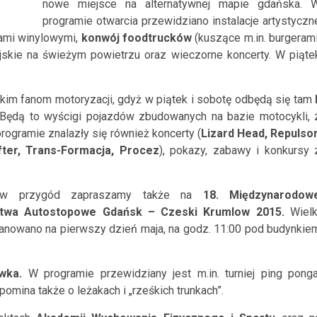
nowe miejsce na alternatywnej mapie gdańska. 
programie otwarcia przewidziano instalacje artystyczn
ytami winylowymi,
konwój foodtrucków
(kuszące m.in. burgerami
jskie na świeżym powietrzu oraz wieczorne koncerty. W piąte
im fanom motoryzacji, gdyż w piątek i sobotę odbędą się tam
Będą to wyścigi pojazdów zbudowanych na bazie motocykli, 
rogramie znalazły się również koncerty (
Lizard Head, Repulsor
ter, Trans-Formacja, Procez
), pokazy, zabawy i konkursy 
ków przygód zapraszamy także na
18. Międzynarodow
stwa Autostopowe Gdańsk – Czeski Krumlow 2015.
Wielk
lanowano na pierwszy dzień maja, na godz. 11:00 pod budynkie
wka.
W programie przewidziany jest m.in. turniej ping ponga
mina także o leżakach i „rześkich trunkach”.