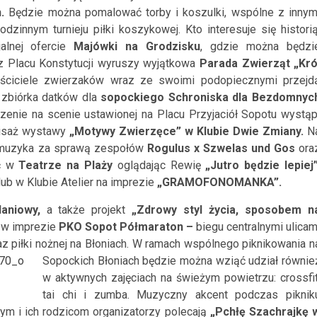
.
Będzie można pomalować torby i koszulki, wspólne z innym
dzinnym turnieju piłki koszykowej. Kto interesuje się historią
alnej ofercie
Majówki na Grodzisku
, gdzie można będzi
 Placu Konstytucji wyruszy wyjątkowa
Parada Zwierząt „Kró
aściciele zwierzaków wraz ze swoimi podopiecznymi przejd
zbiórka datków dla
sopockiego Schroniska dla Bezdomnyc
enie na scenie ustawionej na Placu Przyjaciół Sopotu wystąp
nisaż wystawy
„Motywy Zwierzęce” w Klubie Dwie Zmiany.
N
u muzyka za sprawą zespołów
Rogulus x Szwelas und Gos
ora
ić w
Teatrze na Plaży
oglądając Rewię
„Jutro będzie lepiej
lub w Klubie Atelier na imprezie
„GRAMOFONOMANKA”.
aniowy,
a także projekt
„Zdrowy styl życia, sposobem n
ł w imprezie
PKO Sopot Półmaraton
–
biegu centralnymi ulicam
az piłki nożnej na Błoniach. W ramach wspólnego piknikowania n
Sopockich Błoniach
będzie można wziąć udział równie
w aktywnych zajęciach na świeżym powietrzu: crossfit
tai chi i zumba. Muzyczny akcent podczas piknik
m i ich rodzicom organizatorzy polecają
„Pchłę Szachrajkę 