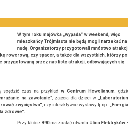
W tym roku majówka „wypada” w weekend, więc
mieszkańcy Trójmiasta nie będą mogli narzekać na
nudę. Organizatorzy przygotowali mnóstwo atrakcj
kę rowerową, czy spacer, a także dla wszystkich, którzy po
 przygotowaną przez nas listę atrakcji, odbywających się
ą spędzić czas na przykład
w Centrum Hewelianum
, gdzi
mrażanie na zawołanie”
, zajęcia dla dzieci w
,,Laboratoriu
frować zwycięstwo”
, czy interaktywne wystawy tj. np.:
„Energia
Na zdrowie”.
Przy klubie
B90
ma zostać otwarta
Ulica Elektryków