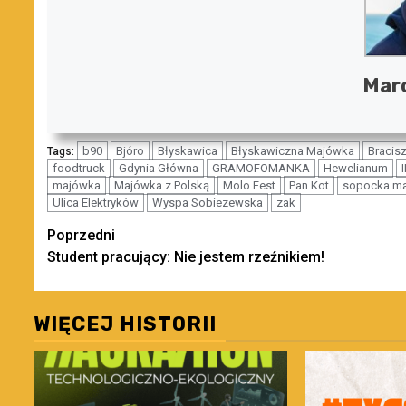
Marc
b90
Bjóro
Błyskawica
Błyskawiczna Majówka
Bracisz
Tags:
foodtruck
Gdynia Główna
GRAMOFOMANKA
Hewelianum
majówka
Majówka z Polską
Molo Fest
Pan Kot
sopocka m
Ulica Elektryków
Wyspa Sobiezewska
zak
Zobacz
Poprzedni
Student pracujący: Nie jestem rzeźnikiem!
wpisy
WIĘCEJ HISTORII