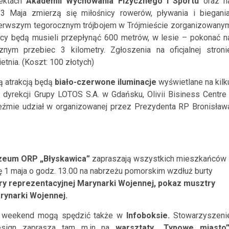
iektach
Akademii Wychowania Fizycznego i Sportu
oraz n
 Maja zmierzą się miłośnicy rowerów, pływania i biegania
ierwszym tegorocznym trójbojem w Trójmieście zorganizowany
icy będą musieli przepłynąć 600 metrów, w lesie – pokonać n
znym przebiec 3 kilometry. Zgłoszenia na oficjalnej stroni
etnia. (Koszt: 100 złotych)
 atrakcją będą
biało-czerwone iluminacje
wyświetlane na kilk
dyrekcji Grupy LOTOS S.A. w Gdańsku, Olivii Bisiness Centre 
eźmie udział w organizowanej przez Prezydenta RP Bronisław
zeum ORP „Błyskawica”
zapraszają wszystkich mieszkańców
ię 1 maja o godz. 13.00 na nabrzeżu pomorskim wzdłuż burty
ry reprezentacyjnej Marynarki Wojennej, pokaz musztry
ynarki Wojennej.
e weekend mogą spędzić także w
Infoboksie.
Stowarzyszeni
Design zaprasza tam m.in na
warsztaty „Typowe miasto”