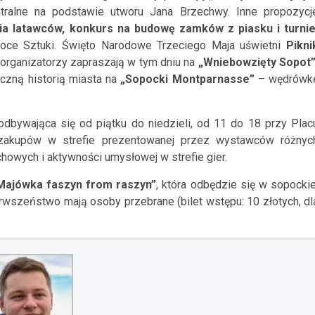
atralne na podstawie utworu Jana Brzechwy. Inne propozycj
ia latawców, konkurs na budowę zamków z piasku i turnie
toce Sztuki. Święto Narodowe Trzeciego Maja uświetni
Pikni
organizatorzy zapraszają w tym dniu na
„
Wniebowzięty Sopot”
czną historią miasta na
„Sopocki Montparnasse”
– wędrówk
odbywająca się od piątku do niedzieli, od 11 do 18 przy Plac
zakupów w strefie prezentowanej przez wystawców różnyc
howych i aktywności umysłowej w strefie gier.
Majówka faszyn from raszyn”
, która odbędzie się w sopockie
erwszeństwo mają osoby przebrane (bilet wstępu: 10 złotych, dl