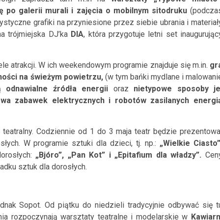
 po galerii murali i zajęcia o mobilnym sitodruku
(podcza
styczne grafiki na przyniesione przez siebie ubrania i materiał
a trójmiejska DJ’ka
DIA
, która przygotuje letni set inaugurując
e atrakcji. W ich weekendowym programie znajduje się m.in.
gr
ności na świeżym powietrzu,
(w tym bańki mydlane i malowani
 odnawialne źródła energii
oraz
nietypowe sposoby je
wa zabawek elektrycznych i robotów zasilanych energi
eatralny. Codziennie od 1 do 3 maja teatr będzie prezentowa
łych. W programie sztuki dla dzieci, tj. np.:
„Wielkie Ciasto”
orosłych:
„Bjóro”, „Pan Kot” i „Epitafium dla władzy”.
Cen
padku sztuk dla dorosłych.
dnak Sopot. Od piątku do niedzieli tradycyjnie odbywać się t
ia rozpoczynają warsztaty teatralne i modelarskie w
Kawiarn