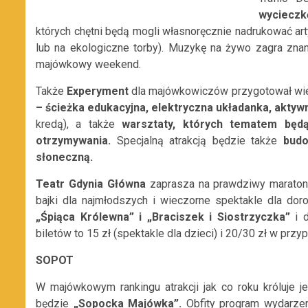
wycieczkę
których chętni będą mogli własnoręcznie nadrukować arty
lub na ekologiczne torby). Muzykę na żywo zagra znan
majówkowy weekend.
Także
Experyment
dla majówkowiczów przygotował wiel
– ścieżka edukacyjna, elektryczna układanka, aktyw
kredą),
a także
warsztaty, których tematem będą
otrzymywania.
Specjalną atrakcją będzie także
budo
słoneczną.
Teatr Gdynia Główna
zaprasza na prawdziwy maraton t
bajki dla najmłodszych i wieczorne spektakle dla doros
„Śpiąca Królewna” i „Braciszek i Siostrzyczka”
i d
biletów to 15 zł (spektakle dla dzieci) i 20/30 zł w przy
SOPOT
W majówkowym rankingu atrakcji jak co roku króluje je
będzie
„Sopocka Majówka”.
Obfity program wydarzen