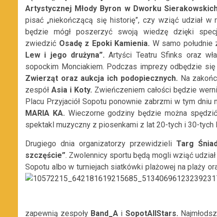
Artystycznej Młody Byron w Dworku Sierakowskich
pisać „niekończącą się historię”, czy wziąć udział w ro
będzie mógł poszerzyć swoją wiedzę dzięki specj
zwiedzić
Osadę z Epoki Kamienia.
W samo południe z
Lew i jego drużyna”.
Artyści Teatru Sfinks oraz wł
sopockim Monciakiem. Podczas imprezy odbędzie się 
Zwierząt oraz aukcja ich podopiecznych.
Na zakończ
zespół
Asia i Koty.
Zwieńczeniem całości będzie wer
Placu Przyjaciół Sopotu ponownie zabrzmi w tym dni
MARIA KA.
Wieczorne godziny będzie można spędz
spektakl muzyczny z piosenkami z lat 20-tych i 30-tych 
Drugiego dnia organizatorzy przewidzieli
Targ Śniad
szczęście”
. Zwolennicy sportu będą mogli wziąć udzia
Sopotu albo w turniejach siatkówki plażowej na plaży or
zapewnią zespoły
Band_A
i
SopotAllStars.
Najmłodszy