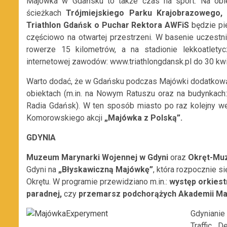
Majówka w Gdańsku to także czas na sport. Na ob
ścieżkach
Trójmiejskiego Parku Krajobrazowego,
3
Triathlon Gdańsk o Puchar Rektora AWFiS
będzie p
częściowo na otwartej przestrzeni. W basenie uczestn
rowerze 15 kilometrów, a na stadionie lekkoatletyc
internetowej zawodów: www.triathlongdansk.pl
do 30 kwi
Warto dodać, że w Gdańsku podczas Majówki dodatkową
obiektach (m.in. na Nowym Ratuszu oraz na budynkach: 
Radia Gdańsk). W ten sposób miasto po raz kolejny w
Komorowskiego akcji
„Majówka z Polską”.
GDYNIA
Muzeum Marynarki Wojennej w Gdyni
oraz
Okręt-Mu
Gdyni na
„Błyskawiczną Majówkę”
, która rozpocznie s
Okrętu. W programie przewidziano m.in.:
występ orkiest
paradnej,
czy
przemarsz podchorążych Akademii Mar
Gdyniani
Traffic 