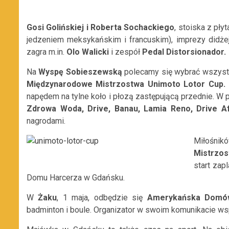
G
osi Golińskiej i Roberta Sochackiego
, stoiska z pł
jedzeniem meksykańskim i francuskim), imprezy didże
zagra m.in.
Olo Walicki
i zespół
Pedal Distorsionador.
Na
Wyspę Sobieszewską
polecamy się wybrać wszystk
Międzynarodowe Mistrzostwa Unimoto Lotor Cup.
napędem na tylne koło i płozą zastępującą przednie. W p
Zdrowa Woda, Drive, Banau, Lamia Reno, Drive Af
nagrodami.
Miłośni
Mistrzo
start zap
Domu Harcerza w Gdańsku.
W
Żaku
, 1 maja, odbędzie się
Amerykańska Domó
badminton i boule. Organizator w swoim komunikacie wspo