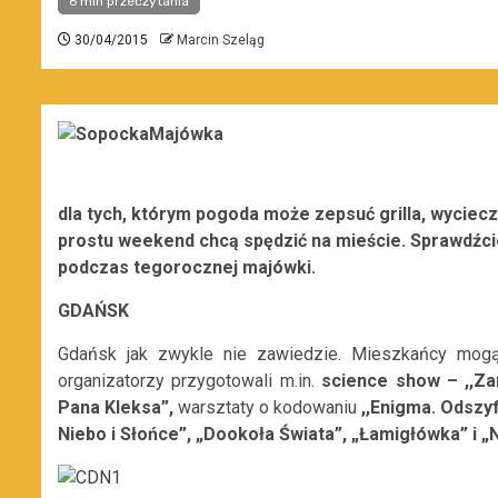
6 min przeczytania
30/04/2015
Marcin Szeląg
dla tych, którym pogoda może zepsuć grilla, wyciecz
prostu weekend chcą spędzić na mieście. Sprawdźcie
podczas tegorocznej majówki.
GDAŃSK
Gdańsk jak zwykle nie zawiedzie. Mieszkańcy mog
organizatorzy przygotowali m.in.
science show – ,,Za
Pana Kleksa”,
warsztaty o kodowaniu
,,Enigma. Odszy
Niebo i Słońce”, „Dookoła Świata”, „Łamigłówka” i „