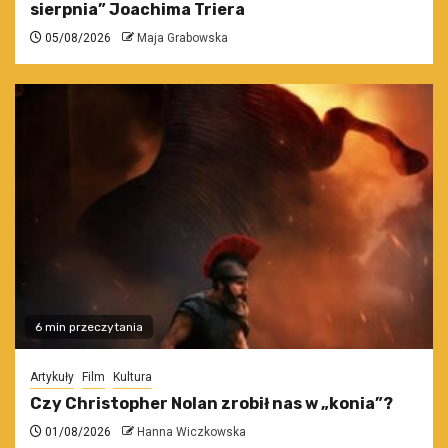
sierpnia” Joachima Triera
05/08/2026
Maja Grabowska
6 min przeczytania
Artykuły
Film
Kultura
Czy Christopher Nolan zrobił nas w „konia”?
01/08/2026
Hanna Wiczkowska