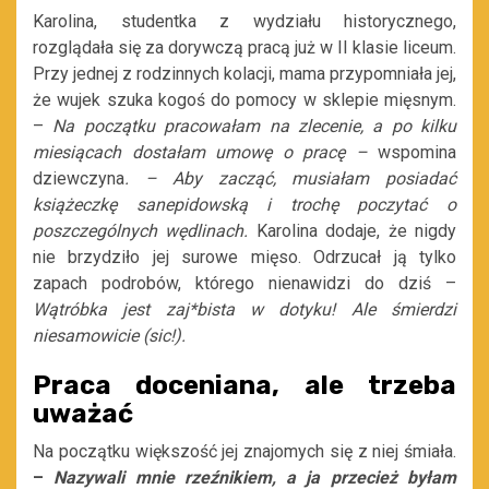
Karolina, studentka z wydziału historycznego,
rozglądała się za dorywczą pracą już w II klasie liceum.
Przy jednej z rodzinnych kolacji, mama przypomniała jej,
że wujek szuka kogoś do pomocy w sklepie mięsnym.
–
Na początku pracowałam na zlecenie, a po kilku
miesiącach dostałam umowę o pracę –
wspomina
dziewczyna
. – Aby zacząć, musiałam posiadać
książeczkę sanepidowską i trochę poczytać o
poszczególnych wędlinach.
Karolina dodaje, że nigdy
nie brzydziło jej surowe mięso. Odrzucał ją tylko
zapach podrobów, którego nienawidzi do dziś –
Wątróbka jest zaj*bista w dotyku! Ale śmierdzi
niesamowicie (sic!).
Praca doceniana, ale trzeba
uważać
Na początku większość jej znajomych się z niej śmiała.
–
Nazywali mnie rzeźnikiem, a ja przecież byłam