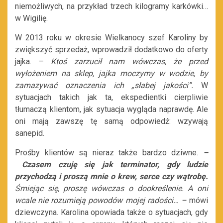
niemożliwych, na przykład trzech kilogramy karkówki…
w Wigilię.
W 2013 roku w okresie Wielkanocy szef Karoliny by
zwiększyć sprzedaż, wprowadził dodatkowo do oferty
jajka. –
Ktoś zarzucił nam wówczas, że przed
wyłożeniem na sklep, jajka moczymy w wodzie, by
zamazywać oznaczenia ich „słabej jakości”.
W
sytuacjach takich jak ta, ekspedientki cierpliwie
tłumaczą klientom, jak sytuacja wygląda naprawdę. Ale
oni mają zawszę tę samą odpowiedź: wzywają
sanepid.
Prośby klientów są nieraz także bardzo dziwne.
–
Czasem czuję się jak terminator, gdy ludzie
przychodzą i proszą mnie o krew, serce czy wątrobę.
Śmiejąc się, proszę wówczas o dookreślenie. A oni
wcale nie rozumieją powodów mojej radości…
–
mówi
dziewczyna. Karolina opowiada także o sytuacjach, gdy