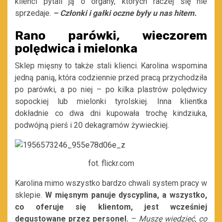
klienci pytali ją o organy, których raczej się nie
sprzedaje.
–
Członki i gałki oczne były u nas hitem.
Rano parówki, wieczorem
polędwica i mielonka
Sklep mięsny to także stali klienci. Karolina wspomina
jedną panią, która codziennie przed pracą przychodziła
po parówki, a po niej – po kilka plastrów polędwicy
sopockiej lub mielonki tyrolskiej. Inna klientka
dokładnie co dwa dni kupowała trochę kindziuka,
podwójną pierś i 20 dekagramów żywieckiej.
fot. flickr.com
Karolina mimo wszystko bardzo chwali system pracy w
sklepie.
W mięsnym panuje dyscyplina, a wszystko,
co oferuje się klientom, jest wcześniej
degustowane przez personel.
–
Muszę wiedzieć, co