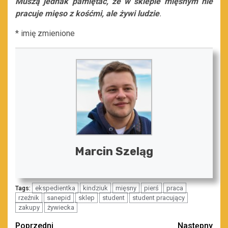
Muszą jednak pamiętać, że w sklepie mięsnym nie
pracuje mięso z kośćmi, ale żywi ludzie
.
* imię zmienione
Marcin Szeląg
ekspedientka
kindziuk
mięsny
pierś
praca
Tags:
rzeźnik
sanepid
sklep
student
student pracujący
zakupy
żywiecka
Zobacz
Poprzedni
Następny