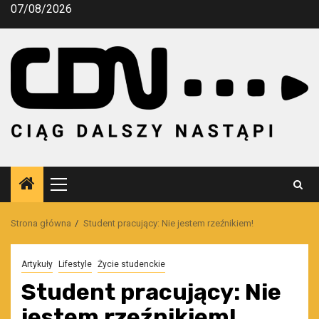
Przejdź
07/08/2026
do
treści
Menu
główne
Strona główna
Student pracujący: Nie jestem rzeźnikiem!
Artykuły
Lifestyle
Życie studenckie
Student pracujący: Nie
jestem rzeźnikiem!