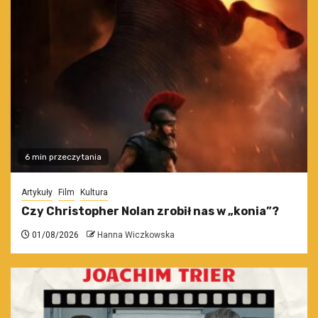
6 min przeczytania
Artykuły
Film
Kultura
Czy Christopher Nolan zrobił nas w „konia”?
01/08/2026
Hanna Wiczkowska