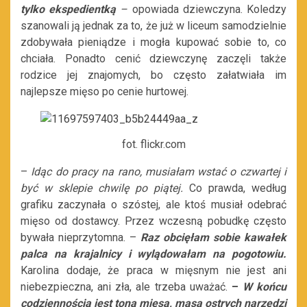
tylko ekspedientką
–
opowiada dziewczyna. Koledzy
szanowali ją jednak za to, że już w liceum samodzielnie
zdobywała pieniądze i mogła kupować sobie to, co
chciała. Ponadto cenić dziewczynę zaczęli także
rodzice jej znajomych, bo często załatwiała im
najlepsze mięso po cenie hurtowej.
fot. flickr.com
–
Idąc do pracy na rano, musiałam wstać o czwartej i
być w sklepie chwilę po piątej.
Co prawda, według
grafiku zaczynała o szóstej, ale ktoś musiał odebrać
mięso od dostawcy. Przez wczesną pobudkę często
bywała nieprzytomna. –
Raz obcięłam sobie kawałek
palca na krajalnicy i wylądowałam na pogotowiu.
Karolina dodaje, że praca w mięsnym nie jest ani
niebezpieczna, ani zła, ale trzeba uważać.
–
W końcu
codziennością jest tona mięsa, masa ostrych narzędzi