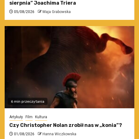
sierpnia” Joachima Triera
05/08/2026
Maja Grabowska
6 min przeczytania
Artykuły
Film
Kultura
Czy Christopher Nolan zrobił nas w „konia”?
01/08/2026
Hanna Wiczkowska