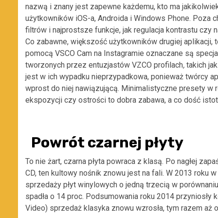
nazwą i znany jest zapewne każdemu, kto ma jakikolwie
użytkowników iOS-a, Androida i Windows Phone. Poza c
filtrów i najprostsze funkcje, jak regulacja kontrastu czy 
Co zabawne, większość użytkowników drugiej aplikacji, t
pomocą VSCO Cam na Instagramie oznaczane są specjaln
tworzonych przez entuzjastów VZCO profilach
,
takich ja
jest w ich wypadku nieprzypadkowa, ponieważ twórcy apl
wprost do niej nawiązującą. Minimalistyczne presety w 
ekspozycji czy ostrości to dobra zabawa, a co dość isto
Powrót czarnej płyty
To nie żart, czarna płyta powraca z klasą. Po nagłej za
CD, ten kultowy nośnik znowu jest na fali. W 2013 rok
sprzedaży płyt winylowych o jedną trzecią w porównan
spadła o 14 proc. Podsumowania roku 2014 przyniosły 
Video) sprzedaż klasyka znowu wzrosła, tym razem aż o