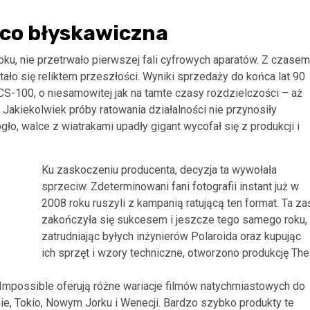
ąco błyskawiczna
ku, nie przetrwało pierwszej fali cyfrowych aparatów. Z czasem
tało się reliktem przeszłości. Wyniki sprzedaży do końca lat 90
CS-100, o niesamowitej jak na tamte czasy rozdzielczości – aż
 Jakiekolwiek próby ratowania działalności nie przynosiły
ło, walce z wiatrakami upadły gigant wycofał się z produkcji i
Ku zaskoczeniu producenta, decyzja ta wywołała
sprzeciw. Zdeterminowani fani fotografii instant już w
2008 roku ruszyli z kampanią ratującą ten format. Ta za
zakończyła się sukcesem i jeszcze tego samego roku,
zatrudniając byłych inżynierów Polaroida oraz kupując
ich sprzęt i wzory techniczne, otworzono produkcję The
 Impossible oferują różne wariacje filmów natychmiastowych do
nie, Tokio, Nowym Jorku i Wenecji. Bardzo szybko produkty te