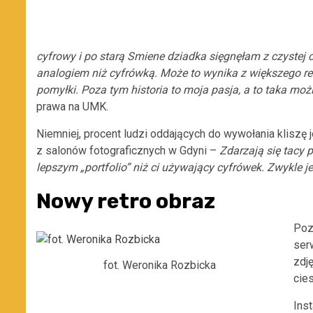
cyfrowy i po starą Smiene dziadka sięgnęłam z czystej 
analogiem niż cyfrówką. Może to wynika z większego res
pomyłki. Poza tym historia to moja pasja, a to taka mo
prawa na UMK.
Niemniej, procent ludzi oddających do wywołania kliszę je
z salonów fotograficznych w Gdyni –
Zdarzają się tacy 
lepszym „portfolio” niż ci używający cyfrówek. Zwykle je
Nowy retro obraz
Poz
ser
zdj
fot. Weronika Rozbicka
cie
Ins