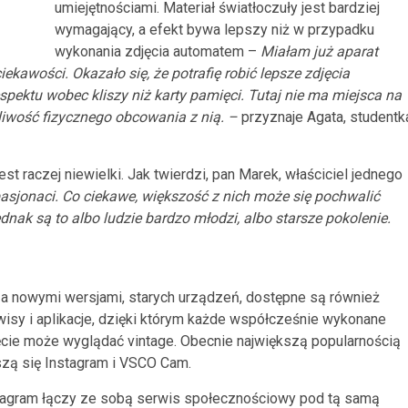
umiejętnościami. Materiał światłoczuły jest bardziej
wymagający, a efekt bywa lepszy niż w przypadku
wykonania zdjęcia automatem –
Miałam już aparat
ciekawości. Okazało
się, że potrafię robić lepsze zdjęcia
pektu wobec kliszy niż karty pamięci. Tutaj nie ma miejsca na
żliwość fizycznego obcowania z nią. –
przyznaje Agata, studentk
st raczej niewielki. Jak twierdzi, pan Marek, właściciel jednego
pasjonaci. Co ciekawe, większość z nich może się pochwalić
dnak są to albo ludzie bardzo młodzi, albo starsze pokolenie.
a nowymi wersjami, starych urządzeń, dostępne są również
wisy i aplikacje, dzięki którym każde współcześnie wykonane
ęcie może wyglądać vintage. Obecnie największą popularnością
szą się Instagram i VSCO Cam.
tagram łączy ze sobą serwis społecznościowy pod tą samą