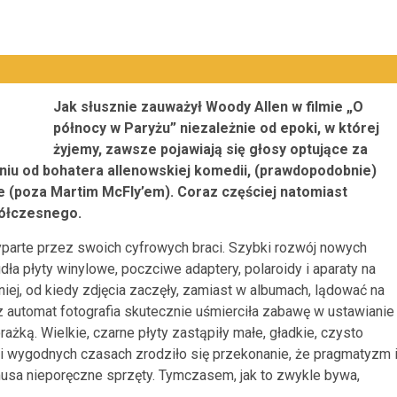
Jak słusznie zauważył Woody Allen w filmie „O
północy w Paryżu” niezależnie od epoki, w której
żyjemy, zawsze pojawiają się głosy optujące za
ieniu od bohatera allenowskiej komedii, (prawdopodobnie)
ie (poza Martim McFly’em). Coraz częściej natomiast
półczesnego.
arte przez swoich cyfrowych braci. Szybki rozwój nowych
a płyty winylowe, poczciwe adaptery, polaroidy i aparaty na
niej, od kiedy zdjęcia zaczęły, zamiast w albumach, lądować na
automat fotografia skutecznie uśmierciła zabawę w ustawianie
orażką. Wielkie, czarne płyty zastąpiły małe, gładkie, czysto
 i wygodnych czasach zrodziło się przekonanie, że pragmatyzm 
usa nieporęczne sprzęty. Tymczasem, jak to zwykle bywa,