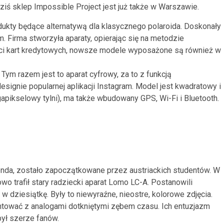
ziś sklep Impossible Project jest już także w Warszawie.
dukty będące alternatywą dla klasycznego polaroida. Doskonały
. Firma stworzyła aparaty, opierając się na metodzie
ości kart kredytowych, nowsze modele wyposażone są również w
Tym razem jest to aparat cyfrowy, za to z funkcją
signie popularnej aplikacji Instagram. Model jest kwadratowy i
pikselowy tylni), ma także wbudowany GPS, Wi-Fi i Bluetooth.
egenda, zostało zapoczątkowane przez austriackich studentów. W
wo trafił stary radziecki aparat Lomo LC-A. Postanowili
w dziesiątkę. Były to niewyraźne, nieostre, kolorowe zdjęcia.
ntować z analogami dotkniętymi zębem czasu. Ich entuzjazm
był szerze fanów.