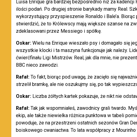
Luisa Enrique gra bardziej bezpośrednio niż za kadencji Pe
ilości podań. Po drugiej stronie barykady mamy Real. Sz
wykorzystujący przyspieszenie Ronaldo i Bale’a. Biorąc
stwierdzić, że to Królewscy mają większe szanse na zwy
zdeklasowani przez Messiego i spółkę.
Oskar:
Wielu na Enrique wieszało psy i domagało się je
wszystkie klocki i ta maszyna funkcjonuje jak należy. L
ćwierćfinału Ligi Mistrzów. Real, jak dla mnie, nie prez
BBC nieco zawodzi.
Rafał:
To fakt, biorąc pod uwagę, że zacięło się najważn
strzelił bramkę, ale nie oszukujmy się, po tak wypieszcz
Oskar:
Liczba żółtych kartek pokazuje, że nikt nie ods
Rafał:
Tak jak wspomniałeś, zawodnicy grali twardo. Myślę
ekip, ale także niewielka różnica punktowa w tabeli pom
powoduje, że na przestrzeni ostatnich sezonów Gran Der
boiskowego cwaniactwa. To lata współpracy z Mourinho i 