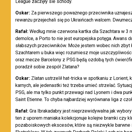
League zaczęły sie schody.
Oskar:
Za pierwszego poważnego przeciwnika uznajesz
rewanżu przejechali się po Ukraińcach walcem. Dwumecz 
Rafał:
Według mnie czerwona kartka dla Szachtara w 3 
demolce, a Porto to nie jest europejska potęga. Awans do p
słabszych przeciwników. Może jestem wobec nich zbyt 
Szachtarem u buka więc rozumiesz moje uszczypliwości
oraz mecze Barcelony z PSG będą ozdobą tych ćwierćfi
poradził sobie zespół Zlatana?
Oskar:
Zlatan ustrzelił hat-tricka w spotkaniu z Lorien
karnych, ale jedenastki też trzeba umieć strzelać. Sytuac
PSG, ale ma tylko punkt przewagi nad Lyonem i dwa punk
Saint Etienne. To chyba najbardziej wyrównana liga z czo
Rafał:
Gra Ibrakadabry jest nieprzewidywalna jak wybor
ten z uporem maniaka kolekcjonuje kolejne bramki czy k
pozaboiskowych ekscesów, które są niezwykle barwne i 