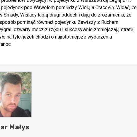
ez problemów zwyciężył w pojedynku z warszawską Legią 2-1.
 pojedynek pod Wawelem pomiędzy Wisłą a Cracovią. Widać, że
w Smudy, Wiślacy łapią drugi oddech i dają do zrozumienia, że
ie sposób pominąć również pojedynku Zawiszy z Ruchem
wygrali czwarty mecz z rzędu i sukcesywnie zmniejszają stratę
o na tyle, jeżeli chodzi o najistotniejsze wydarzenia
ranoc.
ar Małys