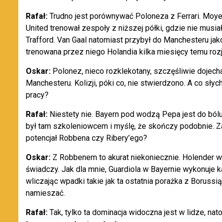
Rafał:
Trudno jest porównywać Poloneza z Ferrari. Moye
United trenował zespoły z niższej półki, gdzie nie musi
Trafford. Van Gaal natomiast przybył do Manchesteru jak
trenowana przez niego Holandia kilka miesięcy temu ro
Oskar:
Polonez, nieco rozklekotany, szczęśliwie dojecha
Manchesteru. Kolizji, póki co, nie stwierdzono. A co s
pracy?
Rafał:
Niestety nie. Bayern pod wodzą Pepa jest do ból
był tam szkoleniowcem i myślę, że skończy podobnie. Z
potencjał Robbena czy Ribery’ego?
Oskar:
Z Robbenem to akurat niekoniecznie. Holender w
świadczy. Jak dla mnie, Guardiola w Bayernie wykonuje 
wliczając wpadki takie jak ta ostatnia porażka z Borus
namieszać.
Rafał:
Tak, tylko ta dominacja widoczna jest w lidze, 