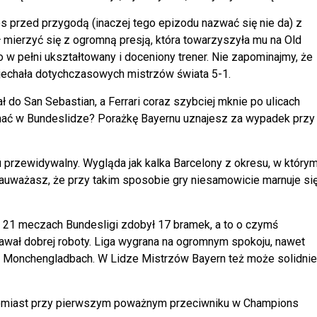
s przed przygodą (inaczej tego epizodu nazwać się nie da) z
ał mierzyć się z ogromną presją, która towarzyszyła mu na Old
o w pełni ukształtowany i doceniony trener. Nie zapominajmy, że
zjechała dotychczasowych mistrzów świata 5-1.
ł do San Sebastian, a Ferrari coraz szybciej mknie po ulicach
łychać w Bundeslidze? Porażkę Bayernu uznajesz za wypadek przy
u przewidywalny. Wygląda jak kalka Barcelony z okresu, w który
auważasz, że przy takim sposobie gry niesamowicie marnuje si
 21 meczach Bundesligi zdobył 17 bramek, a to o czymś
kawał dobrej roboty. Liga wygrana na ogromnym spokoju, nawet
sią Monchengladbach. W Lidze Mistrzów Bayern też może solidnie
natomiast przy pierwszym poważnym przeciwniku w Champions