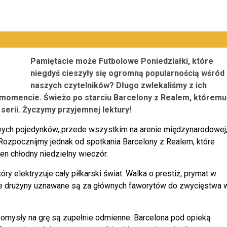
Pamiętacie może Futbolowe Poniedziałki, które
niegdyś cieszyły się ogromną popularnością wśród
naszych czytelników? Długo zwlekaliśmy z ich
 momencie. Świeżo po starciu Barcelony z Realem, któremu
erii. Życzymy przyjemnej lektury!
awych pojedynków, przede wszystkim na arenie międzynarodowej
 Rozpocznijmy jednak od spotkania Barcelony z Realem, które
ten chłodny niedzielny wieczór.
ry elektryzuje cały piłkarski świat. Walka o prestiż, prymat w
bie drużyny uznawane są za głównych faworytów do zwycięstwa 
 pomysły na grę są zupełnie odmienne. Barcelona pod opieką