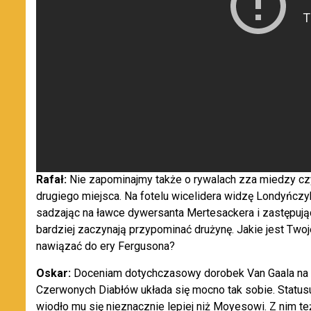
Rafał:
Nie zapominajmy także o rywalach zza miedzy czy
drugiego miejsca. Na fotelu wicelidera widzę Londyńcz
sadzając na ławce dywersanta Mertesackera i zastępują
bardziej zaczynają przypominać drużynę. Jakie jest Two
nawiązać do ery Fergusona?
Oskar:
Doceniam dotychczasowy dorobek Van Gaala na tr
Czerwonych Diabłów układa się mocno tak sobie. Statusu
wiodło mu się nieznacznie lepiej niż Moyesowi. Z nim t