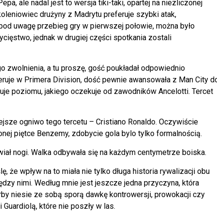
pa, ale nadal jest to wersja tiki-taki, opartej na niezliczonej
koleniowiec drużyny z Madrytu preferuje szybki atak,
 pod uwagę przebieg gry w pierwszej połowie, można było
cięstwo, jednak w drugiej części spotkania zostali
go zwolnienia, a tu proszę, gość poukładał odpowiednio
ideruje w Primera Division, dość pewnie awansowała z Man City d
entuje poziomu, jakiego oczekuje od zawodników Ancelotti. Tercet
iejsze ogniwo tego tercetu – Cristiano Ronaldo. Oczywiście
onej piętce Benzemy, zdobycie gola bylo tylko formalnością.
tawiał nogi. Walka odbywała się na każdym centymetrze boiska.
, że wpływ na to miała nie tylko długa historia rywalizacji obu
iędzy nimi. Według mnie jest jeszcze jedna przyczyna, która
by niesie ze sobą sporą dawkę kontrowersji, prowokacji czy
Guardiolą, które nie poszły w las.