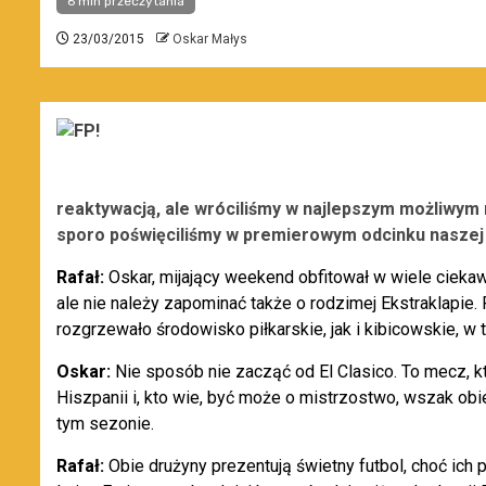
6 min przeczytania
23/03/2015
Oskar Małys
reaktywacją, ale wróciliśmy w najlepszym możliwym
sporo poświęciliśmy w premierowym odcinku naszej s
Rafał:
Oskar, mijający weekend obfitował w wiele ciek
ale nie należy zapominać także o rodzimej Ekstraklapie.
rozgrzewało środowisko piłkarskie, jak i kibicowskie, w 
Oskar:
Nie sposób nie zacząć od El Clasico. To mecz, któ
Hiszpanii i, kto wie, być może o mistrzostwo, wszak o
tym sezonie.
Rafał:
Obie drużyny prezentują świetny futbol, choć ich