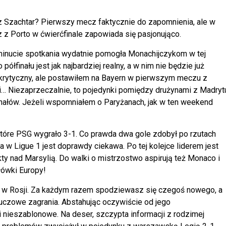
 Szachtar? Pierwszy mecz faktycznie do zapomnienia, ale w
z Porto w ćwierćfinale zapowiada się pasjonująco.
minucie spotkania wydatnie pomogła Monachijczykom w tej
ółfinału jest jak najbardziej realny, a w nim nie będzie już
krytyczny, ale postawiłem na Bayern w pierwszym meczu z
… Niezaprzeczalnie, to pojedynki pomiędzy drużynami z Madryt
nałów. Jeżeli wspomniałem o Paryżanach, jak w ten weekend
t, które PSG wygrało 3-1. Co prawda dwa gole zdobył po rzutach
ja w Ligue 1 jest doprawdy ciekawa. Po tej kolejce liderem jest
ty nad Marsylią. Do walki o mistrzostwo aspirują też Monaco i
łówki Europy!
y w Rosji. Za każdym razem spodziewasz się czegoś nowego, a
luczowe zagrania. Abstahując oczywiście od jego
nieszablonowe. Na deser, szczypta informacji z rodzimej