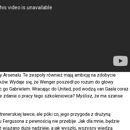
 Arsenalu. Te zespoły również mają ambicję na zdobycie
yków. Wydaje się, że Wenger poszedł po rozum do głowy
c go Gabrielem. Wracając do United, pod wodzą van Gaala coraz
je zdanie o pracy tego szkoleniowca? Myślisz, że ma szanse
enerskiej ławce, ale póki co, jego przygoda z drużyną
 Fergusona z pewnością nie przebije. Jak dla mnie, będzie
eż wiązano duże nadzieje, a jak wyszło, wszyscy wiedzą.