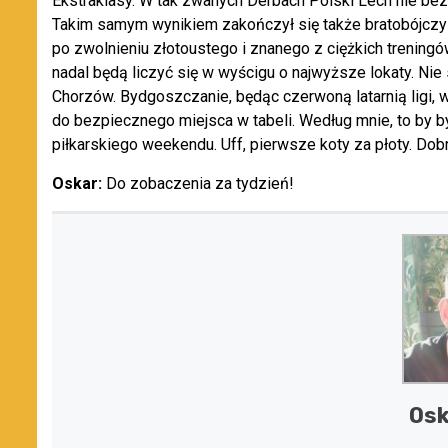
Ekstraklasy. W tak zwanych Derbach Polski Lech nie b
Takim samym wynikiem zakończył się także bratobójczy
po zwolnieniu złotoustego i znanego z ciężkich treningó
nadal będą liczyć się w wyścigu o najwyższe lokaty. N
Chorzów. Bydgoszczanie, będąc czerwoną latarnią ligi, 
do bezpiecznego miejsca w tabeli. Według mnie, to by był
piłkarskiego weekendu. Uff, pierwsze koty za płoty. Dob
Oskar:
Do zobaczenia za tydzień!
Osk