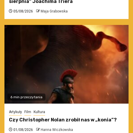
sierpnia” Joachima Triera
05/08/2026
Maja Grabowska
6 min przeczytania
Artykuły
Film
Kultura
Czy Christopher Nolan zrobił nas w „konia”?
01/08/2026
Hanna Wiczkowska