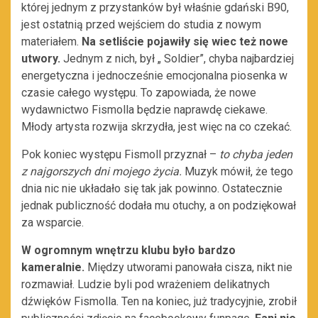
której jednym z przystanków był właśnie gdański B90,
jest ostatnią przed wejściem do studia z nowym
materiałem.
Na setliście pojawiły się wiec też nowe
utwory.
Jednym z nich, był „ Soldier”, chyba najbardziej
energetyczna i jednocześnie emocjonalna piosenka w
czasie całego występu. To zapowiada, że nowe
wydawnictwo Fismolla będzie naprawdę ciekawe.
Młody artysta rozwija skrzydła, jest więc na co czekać.
Pok koniec występu Fismoll przyznał –
to chyba jeden
z najgorszych dni mojego życia.
Muzyk mówił, że tego
dnia nic nie układało się tak jak powinno. Ostatecznie
jednak publiczność dodała mu otuchy, a on podziękował
za wsparcie.
W ogromnym wnętrzu klubu było bardzo
kameralnie.
Między utworami panowała cisza, nikt nie
rozmawiał. Ludzie byli pod wrażeniem delikatnych
dźwięków Fismolla. Ten na koniec, już tradycyjnie, zrobił