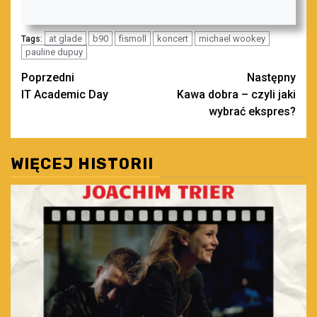
at glade
b90
fismoll
koncert
michael wookey
Tags:
pauline dupuy
Zobacz
Poprzedni
Następny
IT Academic Day
Kawa dobra – czyli jaki
wpisy
wybrać ekspres?
WIĘCEJ HISTORII