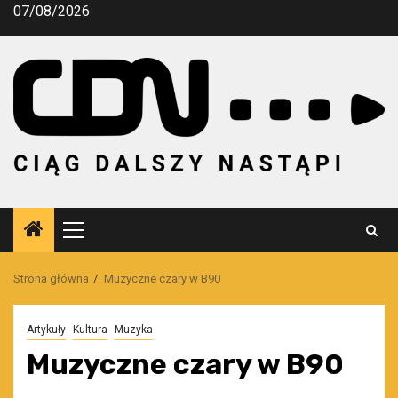
Przejdź
07/08/2026
do
treści
Menu
główne
Strona główna
Muzyczne czary w B90
Artykuły
Kultura
Muzyka
Muzyczne czary w B90